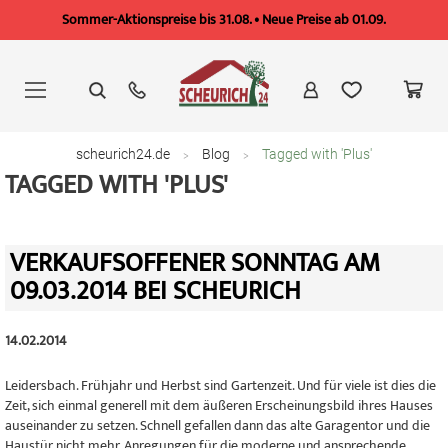
Sommer-Aktionspreise bis 31.08. • Neue Preise ab 01.09.
Zum
Inhalt
springen
scheurich24.de
Blog
Tagged with 'Plus'
TAGGED WITH 'PLUS'
VERKAUFSOFFENER SONNTAG AM
09.03.2014 BEI SCHEURICH
14.02.2014
Leidersbach. Frühjahr und Herbst sind Gartenzeit. Und für viele ist dies die
Zeit, sich einmal generell mit dem äußeren Erscheinungsbild ihres Hauses
auseinander zu setzen. Schnell gefallen dann das alte Garagentor und die
Haustür nicht mehr. Anregungen für die moderne und ansprechende