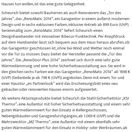
Hauses tun wollen, ist das eine gute Gelegenheit.
Scheurich bietet sowohl Bauherren als auch Renovierern das „Tor des
Jahres“, das „RenoMatic 2014“, ein Garagentor in einem äußerst modernen
Design und in sechs exklusiven Farben, inklusive Antrieb ab 899 Euro (UVP).
Serienmäßig zum „RenoMatic 2014“ liefert Scheurich einen
Designhandsender mit innovativer BiSecur-Funktechnik. Per Knopfdruck
auf dem Handsender lässt sich bequem aus dem Haus heraus abrufen, ob
das Garagentor geschlossen ist, ohne bei Wind und Wetter noch einmal
vor die Tür zu müssen. Dazu bietet der Hersteller passend die „Tür des
Jahres“. Die „RenoDoor Plus 2014“ zeichnet sich durch eine sehr gute
Wärmedämmung und eine hohe Sicherheitsausstattung aus. Sie wird in
den gleichen sechs Farben wie das Garagentor „RenoMatic 2014“ ab 1698 €
(UVP) (Seitenteile je ab 798 € (UVP)) angeboten. Denn mit einem Tor und
einer Haustür „im Partnerlook“ wird das Erscheinungsbild eines neu
gebauten oder renovierten Hauses enorm aufgewertet.
Als weitere Aktionsprodukte bietet Scheurich die Stahl-Sicherheitstür „KSI
Thermo“, eine Außentür mit hoher Sicherheitsausstattung und einem sehr
guten Wärmedämmwert für den Einsatz in Kellergeschossen,
Nebengebäuden und Garagendurchgängen, ab 1.069 € (UVP) und die
Mehrzwecktür „MZ Thermo“, eine Außentür mit einem ebenfalls sehr
guten Wärmedämmwert für den Einsatz in Hobby- oder Werkräumen, ab