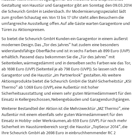
Gestaltung von Haustür und Garagentor gibt am Sonntag den 09.03.2014
die Scheurich GmbH in Leidersbach. Ihr Modernisierungsspezialist lädt
zum großen Schautag ein. Von 13 bis 17 Uhr steht allen Besuchern die
umfangreiche Ausstellung offen. Auf alle Gäste warten Garagentore und
Türen zu Aktionspreisen.
So bietet die Scheurich GmbH Kunden ein Garagentor in einem äußerst
modernen Design. Das „Tor des Jahres“ hat zudem eine besonders
widerstandsfähige Oberfläche und ist in sechs Farben ab 899 Euro (UVP)
erhältlich. Passend dazu bekommen Sie die „Tür des Jahres“ mit
Seitenteilen, wärmegedämmt und in denselben sechs Farben wie das Tor,
ab 1698 Euro (UVP) (Seitenteil je ab 798 Euro (UVP)). So lassen sich das
Garagentor und die Haustür „im Partnerlook“ gestalten. Als weitere
Aktionsprodukte bietet die Scheurich GmbH die Stahl-Sicherheitstür „KSI
Thermo“ ab 1.069 Euro (UVP), eine Außentür mit hoher
Sicherheitsausstattung und einem sehr guten Wärmedämmwert für den
Einsatz in Kellergeschossen, Nebengebäuden und Garagendurchgängen.
Weiterer Bestandteil der Aktion ist die Mehrzwecktür „MZ Thermo“, eine
Außentür mit einem ebenfalls sehr guten Wärmedämmwert für den
Einsatz in Hobby- oder Werkräumen, ab 659 Euro (UVP). Für noch mehr
Sicherheit im Haustürenbereich sorgt die Haustür „TopSecur 2014“, die
Ihre Scheurich GmbH ab 2698 Euro in einbruchhemmender RC 2