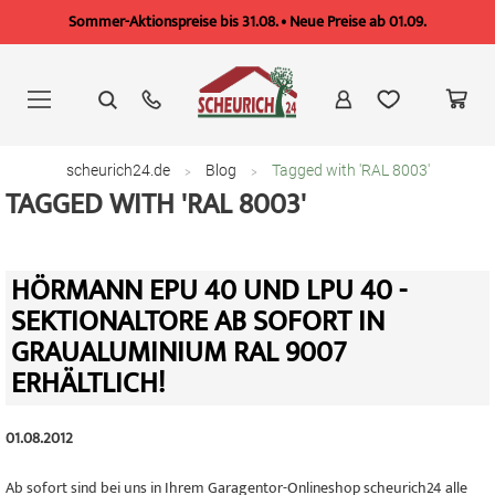
Sommer-Aktionspreise bis 31.08. • Neue Preise ab 01.09.
Zum
Inhalt
springen
scheurich24.de
Blog
Tagged with 'RAL 8003'
TAGGED WITH 'RAL 8003'
HÖRMANN EPU 40 UND LPU 40 -
SEKTIONALTORE AB SOFORT IN
GRAUALUMINIUM RAL 9007
ERHÄLTLICH!
01.08.2012
Ab sofort sind bei uns in Ihrem Garagentor-Onlineshop scheurich24 alle