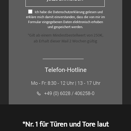
Ich habe die Datenschutzerklärung gelesen und
erkläre mich damit einverstanden, dass die von mir im
Formular eingegebenen Daten elektronisch erhoben
und gespeichert werden.
*Gilt ab einem Mindestbestellwert von 250€,
ab Erhalt dieser Mail 2 Wochen gültig
Telefon-Hotline
Mo - Fr: 8:30 - 12 Uhr | 13 - 17 Uhr
+49 (0) 6028 / 406258-0
*Nr. 1 für Türen und Tore laut