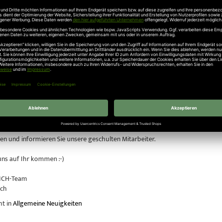
henden Heizgeräten steigt die Raumtemperatur mit NATUR-WALL an Wand und 
f 22° C.
rierte und leicht elastische Oberfläche vermindert deutlich die Schallübert
nebenan wird geschluckt.
Sie sich selbst und besuchen Sie uns am Samstag, den 21.07.2012 in unserer A
önnen Sie auch unsere hochwertige Naturfarben von BIOFA und LIVOS oder u
 sehen.
gentor-Ausstellung, mit Sektionaltore und Schwingtore und Haustüren von
enheit gleich mit.
en und informieren Sie unsere geschulten Mitarbeiter.
uns auf Ihr kommen :-)
ICH-Team
ach
ht in
Allgemeine Neuigkeiten