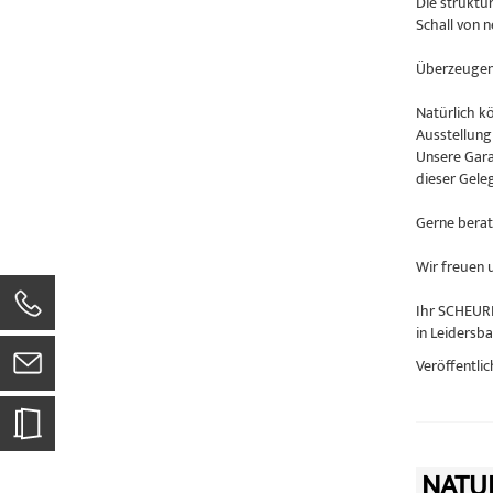
Die struktu
Schall von 
Überzeugen 
Natürlich k
Ausstellung
Unsere Gara
dieser Geleg
Gerne berat
Wir freuen 
Ihr SCHEUR
in Leidersb
Veröffentlic
NATU