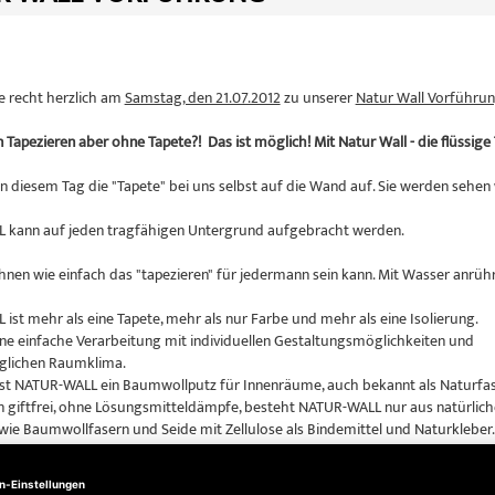
ie recht herzlich am
Samstag, den 21.07.2012
zu unserer
Natur Wall Vorführu
Tapezieren aber ohne Tapete?! Das ist möglich! Mit Natur Wall - die flüssige 
an diesem Tag die "Tapete" bei uns selbst auf die Wand auf. Sie werden sehen 
 kann auf jeden tragfähigen Untergrund aufgebracht werden.
hnen wie einfach das "tapezieren" für jedermann sein kann. Mit Wasser anrühr
ist mehr als eine Tapete, mehr als nur Farbe und mehr als eine Isolierung.
eine einfache Verarbeitung mit individuellen Gestaltungsmöglichkeiten und
glichen Raumklima.
t NATUR-WALL ein Baumwollputz für Innenräume, auch bekannt als Naturfa
giftfrei, ohne Lösungsmitteldämpfe, besteht NATUR-WALL nur aus natürlic
 wie Baumwollfasern und Seide mit Zellulose als Bindemittel und Naturkleber.
e kann nicht nur gut aussehen! Sie ist messbar wärmedämmend und schall