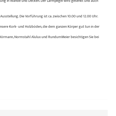
ragung in Wände und Decken. Der Lärmpegel wird gesenkt und auch
usstellung. Die Vorführung ist ca. zwischen 10.00 und 12.00 Uhr.
nsere Kork- und Holzböden, die dem ganzen Körper gut tun in der
 Hörmann, Normstahl Alulux und RundumMeier besichtigen Sie bei