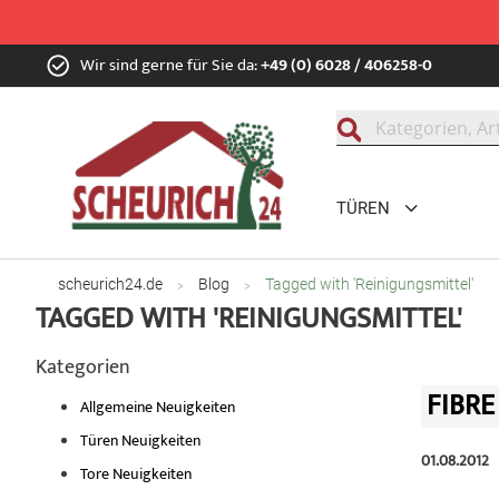
Zum
Wir sind gerne für Sie da:
+49 (0) 6028 / 406258-0
Inhalt
springen
Suche
TÜREN
scheurich24.de
Blog
Tagged with 'Reinigungsmittel'
TAGGED WITH 'REINIGUNGSMITTEL'
Kategorien
FIBR
Allgemeine Neuigkeiten
Türen Neuigkeiten
01.08.2012
Tore Neuigkeiten