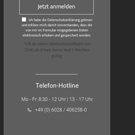
Jetzt anmelden
Ich habe die Datenschutzerklärung gelesen
und erkläre mich damit einverstanden, dass die
von mir im Formular eingegebenen Daten
elektronisch erhoben und gespeichert werden.
*Gilt ab einem Mindestbestellwert von
250€, ab Erhalt dieser Mail 2 Wochen
gültig
Telefon-Hotline
Mo - Fr: 8:30 - 12 Uhr | 13 - 17 Uhr
+49 (0) 6028 / 406258-0