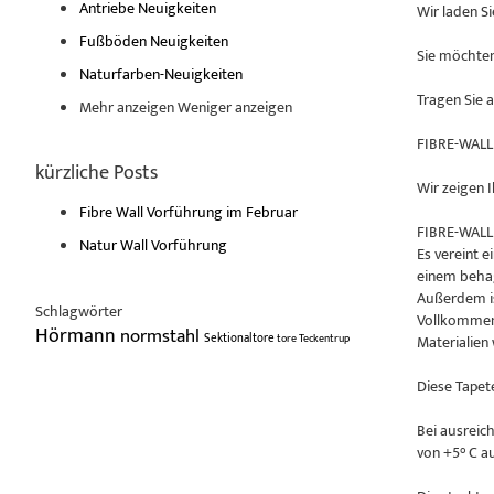
Antriebe Neuigkeiten
Wir laden S
Fußböden Neuigkeiten
Sie möchten 
Naturfarben-Neuigkeiten
Tragen Sie 
Mehr anzeigen
Weniger anzeigen
FIBRE-WALL 
kürzliche Posts
Wir zeigen I
Fibre Wall Vorführung im Februar
FIBRE-WALL i
Natur Wall Vorführung
Es vereint 
einem beha
Außerdem is
Schlagwörter
Vollkommen 
Hörmann
normstahl
Sektionaltore
tore
Teckentrup
Materialien
Diese Tapet
Bei ausreic
von +5° C au