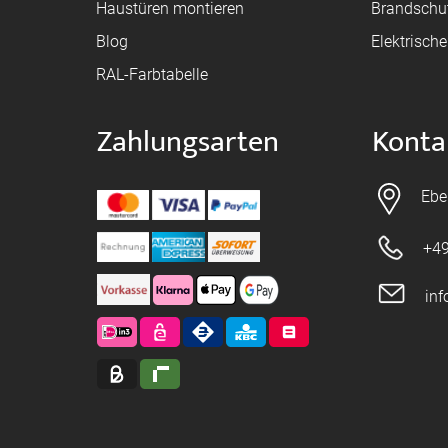
Haustüren montieren
Brandschu
Blog
Elektrisch
RAL-Farbtabelle
Zahlungsarten
Konta
Ebe
+49
in