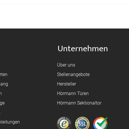
Unternehmen
Über uns
rten
Stellenangebote
gang
Hersteller
n
Hörmann Türen
age
Hörmann Sektionaltor
ß
leitungen