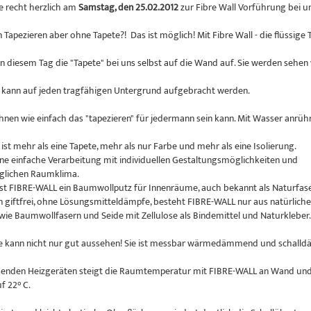
ie recht herzlich am
Samstag, den 25.02.2012
zur Fibre Wall Vorführung bei un
Tapezieren aber ohne Tapete?! Das ist möglich! Mit Fibre Wall - die flüssige 
an diesem Tag die "Tapete" bei uns selbst auf die Wand auf. Sie werden sehen 
kann auf jeden tragfähigen Untergrund aufgebracht werden.
hnen wie einfach das "tapezieren" für jedermann sein kann. Mit Wasser anrühr
st mehr als eine Tapete, mehr als nur Farbe und mehr als eine Isolierung.
eine einfache Verarbeitung mit individuellen Gestaltungsmöglichkeiten und
glichen Raumklima.
t FIBRE-WALL ein Baumwollputz für Innenräume, auch bekannt als Naturfas
giftfrei, ohne Lösungsmitteldämpfe, besteht FIBRE-WALL nur aus natürlich
 wie Baumwollfasern und Seide mit Zellulose als Bindemittel und Naturkleber.
e kann nicht nur gut aussehen! Sie ist messbar wärmedämmend und schall
henden Heizgeräten steigt die Raumtemperatur mit FIBRE-WALL an Wand und 
f 22° C.