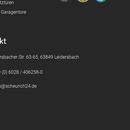
tztüren
e Garagentore
kt
rsbacher Str. 63-65, 63849 Leidersbach
 (0) 6028 / 406258-0
fo@scheurich24.de