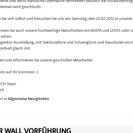
rierte und leicht elastische Oberfläche vermindert deutlich die Schallübert
nebenan wird geschluckt.
Sie sich selbst und besuchen Sie uns am Samstag, den 25.02.2012 in unserer A
önnen Sie auch unsere hochwertige Naturfarben von BIOFA und LIVOS oder u
 sehen.
gentor-Ausstellung, mit Sektionaltore und Schwingtore und Haustüren von
enheit gleich mit.
en und informieren Sie unsere geschulten Mitarbeiter.
uns auf Ihr kommen :-)
ICH-Team
ach
ht in
Allgemeine Neuigkeiten
R WALL VORFÜHRUNG