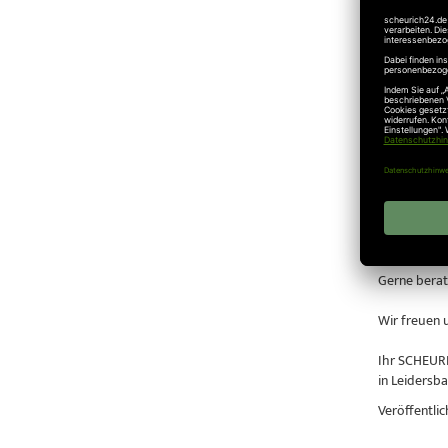
Bei ausreic
von +5° C au
Die struktu
Schall von 
Überzeugen 
Natürlich k
Ausstellung
Unsere Gara
dieser Geleg
Gerne berat
Wir freuen 
Ihr SCHEUR
in Leidersb
Veröffentlic