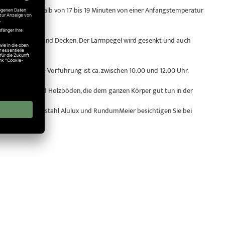
Decke innerhalb von 17 bis 19 Minuten von einer Anfangstemperatur
ragung in Wände und Decken. Der Lärmpegel wird gesenkt und auch
usstellung. Die Vorführung ist ca. zwischen 10.00 und 12.00 Uhr.
nsere Kork- und Holzböden, die dem ganzen Körper gut tun in der
 Hörmann, Normstahl Alulux und RundumMeier besichtigen Sie bei