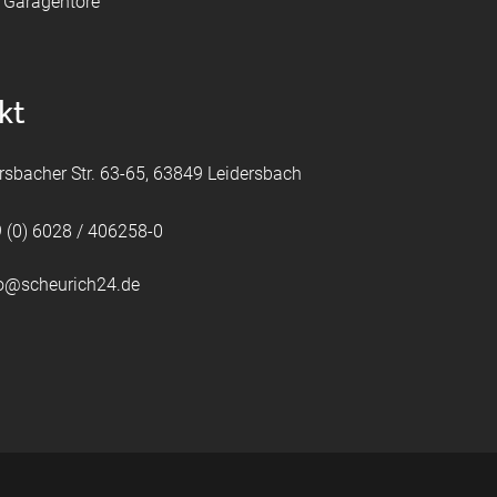
e Garagentore
kt
rsbacher Str. 63-65, 63849 Leidersbach
 (0) 6028 / 406258-0
fo@scheurich24.de