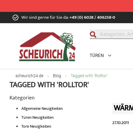
Zum
Wir sind gerne für Sie da:
+49 (0) 6028 / 406258-0
Inhalt
springen
Suche
TÜREN
scheurich24.de
Blog
Tagged with 'Rolltor'
TAGGED WITH 'ROLLTOR'
Kategorien
WÄRM
Allgemeine Neuigkeiten
Türen Neuigkeiten
27.10.2011
Tore Neuigkeiten