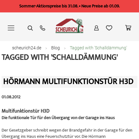
Sommer-Aktionspreise bis 31.08. • Neue Preise ab 01.09.
Zum
Inhalt
springen
scheurich24.de
Blog
Tagged with 'Schalldämmung'
TAGGED WITH 'SCHALLDÄMMUNG'
HÖRMANN MULTIFUNKTIONSTÜR H3D
01.08.2012
Multifunktionstür H3D
Die funktionale Tür für den Übergang von der Garage ins Haus
Der Gesetzgeber schreibt wegen der Brandgefahr in der Garage für den
Übergang ins Haus eine Feuerschutztür vor. Die Hörmann