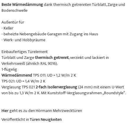
Beste Wärmedämmung
dank thermisch getrennten Türblatt, Zarge und
Bodenschwelle
Außentür für
- Keller
- beheizte Nebengebäude Garagen mit Zugang ins Haus
- Werk- und Hobbyräume
Einbaufertiges Türelement
Türblatt und Zarge
thermisch getrennt
, verzinkt und lackiert in
Verkehrsweiß (ähnlich RAL 9016).
1-flügelig
Wärmedämmend
TPS 011: UD = 1,2 W/m 2 K
TPS 021: UD = 1,4 W/m 2 K
Verglasung TPS 021
2-fach Isolierverglasung
(24 mm) mit einem U-Wert
von bis zu 1,3 W/m 2 K. Mit Kunststoff-Verglasungsrahmen „Roundstyle“.
Hier
geht es zu den Hörmann Mehrzwecktüren
Veröffentlicht in
Türen Neuigkeiten