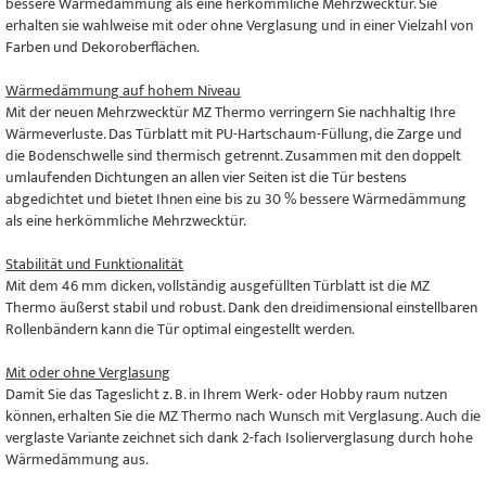
bessere Wärmedämmung als eine herkömmliche Mehrzwecktür. Sie
erhalten sie wahlweise mit oder ohne Verglasung und in einer Vielzahl von
Farben und Dekoroberflächen.
Wärmedämmung auf hohem Niveau
Mit der neuen Mehrzwecktür MZ Thermo verringern Sie nachhaltig Ihre
Wärmeverluste. Das Türblatt mit PU-Hartschaum-Füllung, die Zarge und
die Bodenschwelle sind thermisch getrennt. Zusammen mit den doppelt
umlaufenden Dichtungen an allen vier Seiten ist die Tür bestens
abgedichtet und bietet Ihnen eine bis zu 30 % bessere Wärmedämmung
als eine herkömmliche Mehrzwecktür.
Stabilität und Funktionalität
Mit dem 46 mm dicken, vollständig ausgefüllten Türblatt ist die MZ
Thermo äußerst stabil und robust. Dank den dreidimensional einstellbaren
Rollenbändern kann die Tür optimal eingestellt werden.
Mit oder ohne Verglasung
Damit Sie das Tageslicht z. B. in Ihrem Werk- oder Hobby raum nutzen
können, erhalten Sie die MZ Thermo nach Wunsch mit Verglasung. Auch die
verglaste Variante zeichnet sich dank 2-fach Isolierverglasung durch hohe
Wärmedämmung aus.