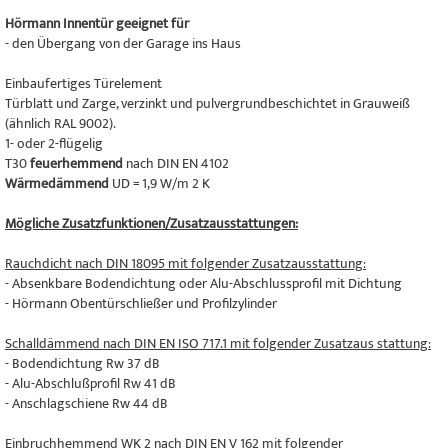
Hörmann Innentür geeignet für
- den Übergang von der Garage ins Haus
Einbaufertiges Türelement
Türblatt und Zarge, verzinkt und pulvergrundbeschichtet in Grauweiß
(ähnlich RAL 9002).
1- oder 2-flügelig
T30
feuerhemmend
nach DIN EN 4102
Wärmedämmend
UD = 1,9 W/m 2 K
Mögliche Zusatzfunktionen/Zusatzausstattungen:
Rauchdicht nach DIN 18095 mit folgender Zusatzausstattung:
- Absenkbare Bodendichtung oder Alu-Abschlussprofil mit Dichtung
- Hörmann Obentürschließer und Profilzylinder
Schalldämmend nach DIN EN ISO 717.1 mit folgender Zusatzaus stattung:
- Bodendichtung Rw 37 dB
- Alu-Abschlußprofil Rw 41 dB
- Anschlagschiene Rw 44 dB
Einbruchhemmend WK 2 nach DIN EN V 162 mit folgender