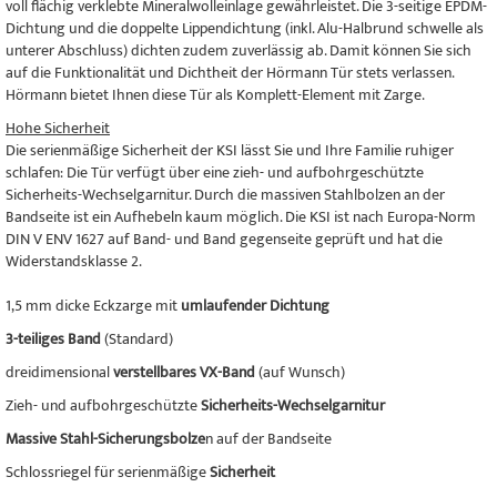
voll flächig verklebte Mineralwolleinlage gewährleistet. Die 3-seitige EPDM-
Dichtung und die doppelte Lippendichtung (inkl. Alu-Halbrund schwelle als
unterer Abschluss) dichten zudem zuverlässig ab. Damit können Sie sich
auf die Funktionalität und Dichtheit der Hörmann Tür stets verlassen.
Hörmann bietet Ihnen diese Tür als Komplett-Element mit Zarge.
Hohe Sicherheit
Die serienmäßige Sicherheit der KSI lässt Sie und Ihre Familie ruhiger
schlafen: Die Tür verfügt über eine zieh- und aufbohrgeschützte
Sicherheits-Wechselgarnitur. Durch die massiven Stahlbolzen an der
Bandseite ist ein Aufhebeln kaum möglich. Die KSI ist nach Europa-Norm
DIN V ENV 1627 auf Band- und Band gegenseite geprüft und hat die
Widerstandsklasse 2.
1,5 mm dicke Eckzarge mit
umlaufender Dichtung
3-teiliges Band
(Standard)
dreidimensional
verstellbares VX-Band
(auf Wunsch)
Zieh- und aufbohrgeschützte
Sicherheits-Wechselgarnitur
Massive Stahl-Sicherungsbolze
n auf der Bandseite
Schlossriegel für serienmäßige
Sicherheit