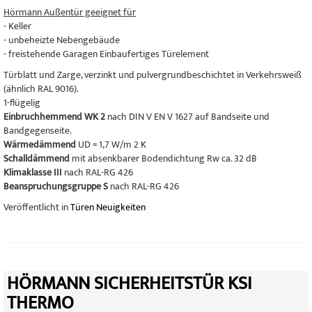
Hörmann Außentür geeignet für
- Keller
- unbeheizte Nebengebäude
- freistehende Garagen Einbaufertiges Türelement
Türblatt und Zarge, verzinkt und pulvergrundbeschichtet in Verkehrsweiß
(ähnlich RAL 9016).
1-flügelig
Einbruchhemmend WK 2
nach DIN V EN V 1627 auf Bandseite und
Bandgegenseite.
Wärmedämmend
UD = 1,7 W/m 2 K
Schalldämmend
mit absenkbarer Bodendichtung Rw ca. 32 dB
Klimaklasse III
nach RAL-RG 426
Beanspruchungsgruppe S
nach RAL-RG 426
Veröffentlicht in
Türen Neuigkeiten
HÖRMANN SICHERHEITSTÜR KSI
THERMO