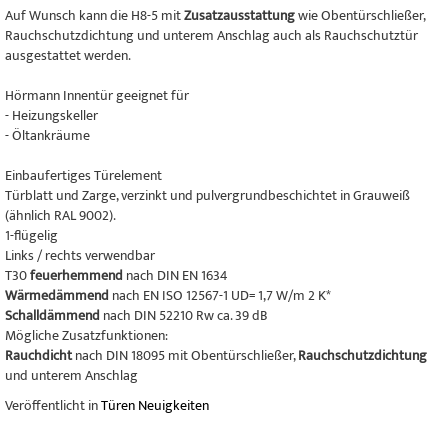
Auf Wunsch kann die H8-5 mit
Zusatzausstattung
wie Obentürschließer,
Rauchschutzdichtung und unterem Anschlag auch als Rauchschutztür
ausgestattet werden.
Hörmann Innentür geeignet für
- Heizungskeller
- Öltankräume
Einbaufertiges Türelement
Türblatt und Zarge, verzinkt und pulvergrundbeschichtet in Grauweiß
(ähnlich RAL 9002).
1-flügelig
Links / rechts verwendbar
T30
feuerhemmend
nach DIN EN 1634
Wärmedämmend
nach EN ISO 12567-1 UD= 1,7 W/m 2 K*
Schalldämmend
nach DIN 52210 Rw ca. 39 dB
Mögliche Zusatzfunktionen:
Rauchdicht
nach DIN 18095 mit Obentürschließer,
Rauchschutzdichtung
und unterem Anschlag
Veröffentlicht in
Türen Neuigkeiten