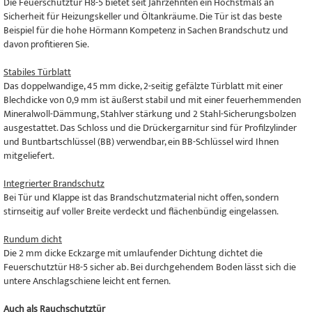
Die Feuerschutztür H8-5 bietet seit Jahrzehnten ein Höchstmaß an
Sicherheit für Heizungskeller und Öltankräume. Die Tür ist das beste
Beispiel für die hohe Hörmann Kompetenz in Sachen Brandschutz und
davon profitieren Sie.
Stabiles Türblatt
Das doppelwandige, 45 mm dicke, 2-seitig gefälzte Türblatt mit einer
Blechdicke von 0,9 mm ist äußerst stabil und mit einer feuerhemmenden
Mineralwoll-Dämmung, Stahlver stärkung und 2 Stahl-Sicherungsbolzen
ausgestattet. Das Schloss und die Drückergarnitur sind für Profilzylinder
und Buntbartschlüssel (BB) verwendbar, ein BB-Schlüssel wird Ihnen
mitgeliefert.
Integrierter Brandschutz
Bei Tür und Klappe ist das Brandschutzmaterial nicht offen, sondern
stirnseitig auf voller Breite verdeckt und flächenbündig eingelassen.
Rundum dicht
Die 2 mm dicke Eckzarge mit umlaufender Dichtung dichtet die
Feuerschutztür H8-5 sicher ab. Bei durchgehendem Boden lässt sich die
untere Anschlagschiene leicht ent fernen.
Auch als Rauchschutztür