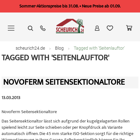
Sommer-Aktionspreise bis 31.08. • Neue Preise ab 01.09.
Zum
Inhalt
springen
scheurich24.de
Blog
Tagged with 'Seitenlauftor'
TAGGED WITH 'SEITENLAUFTOR'
NOVOFERM SEITENSEKTIONALTORE
13.03.2013
Novoferm Seitensektionaltore
Das Seitensektionaltor lässt sich aufgrund der kugelgelagerten Rollen
spielend leicht zur Seite schieben oder per Knopfdruck als Variante
automatisch öffnen. Die 45 mm starke ISO-Sektion sorgt für die richtige
Wärmedämmung in Ihrer Garage. Selbstverständlich können Sie Ihr