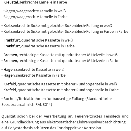
-
Kreuztal
, senkrechte Lamelle in Farbe
- Siegen, waagerechte Lamelle in weiß
- Siegen, waagerechte Lamelle in Farbe
- Kiel, senkrechte Sicke mit gelochter Sickenblech-Füllung in weiß
- Kiel, senkrechte Sicke mit gelochter Sickenblech-Füllung in Farbe in Farbe
-
Frankfurt
, quadratische Kassette in weiß
-
Frankfurt
, quadratische Kassette in Farbe
-
Bremen
, rechteckige Kassette mit quadratischer Mittelzeile in weiß
-
Bremen
, rechteckige Kassette mit quadratischer Mittelzeile in Farbe
-
Hagen
, senkrechte Kassette in weiß
-
Hagen
, senkrechte Kassette in Farbe
-
Krefeld
, quadratische Kassette mit oberer Rundbogenzeile in weiß
-
Krefeld
, quadratische Kassette mit oberer Rundbogenzeile in Farbe
- Bocholt, Torblattrahmen für bauseitige Füllung (Standardfarbe
Sepiabraun, ähnlich RAL 8014)
Qualität schon bei der Verarbeitung an. Feuerverzinktes Feinblech und
eine Grundlackierung aus elektrostatischer Einbrennpulverbeschichtung
auf Polyesterbasis schützen das Tor doppelt vor Korrosion.