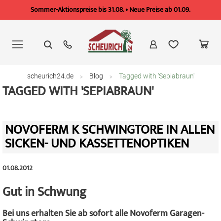
Sommer-Aktionspreise bis 31.08. • Neue Preise ab 01.09.
Zum
Inhalt
springen
scheurich24.de
Blog
Tagged with 'Sepiabraun'
TAGGED WITH 'SEPIABRAUN'
NOVOFERM K SCHWINGTORE IN ALLEN
SICKEN- UND KASSETTENOPTIKEN
01.08.2012
Gut in Schwung
Bei uns erhalten Sie ab sofort alle Novoferm Garagen-