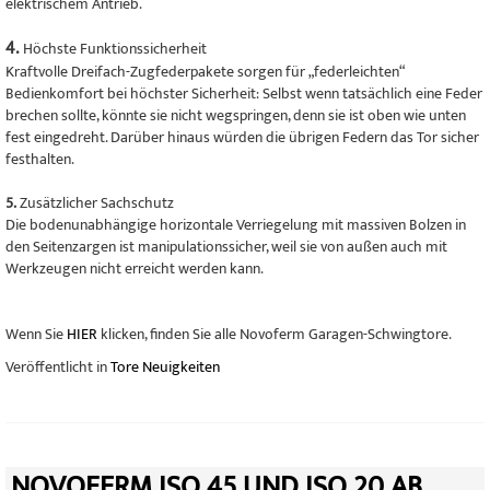
elektrischem Antrieb.
4.
Höchste Funktionssicherheit
Kraftvolle Dreifach-Zugfederpakete sorgen für „federleichten“
Bedienkomfort bei höchster Sicherheit: Selbst wenn tatsächlich eine Feder
brechen sollte, könnte sie nicht wegspringen, denn sie ist oben wie unten
fest eingedreht. Darüber hinaus würden die übrigen Federn das Tor sicher
festhalten.
5.
Zusätzlicher Sachschutz
Die bodenunabhängige horizontale Verriegelung mit massiven Bolzen in
den Seitenzargen ist manipulationssicher, weil sie von außen auch mit
Werkzeugen nicht erreicht werden kann.
Wenn Sie
HIER
klicken, finden Sie alle Novoferm Garagen-Schwingtore.
Veröffentlicht in
Tore Neuigkeiten
NOVOFERM ISO 45 UND ISO 20 AB