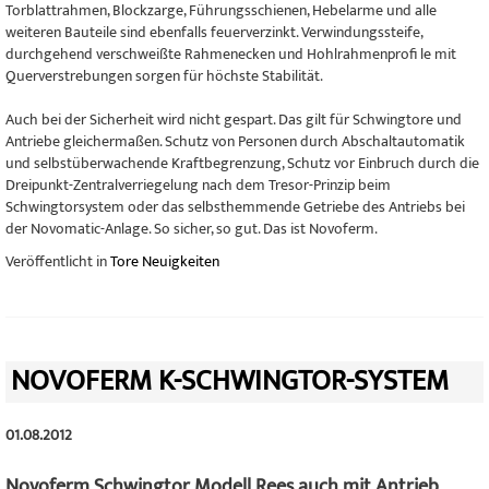
Torblattrahmen, Blockzarge, Führungsschienen, Hebelarme und alle
weiteren Bauteile sind ebenfalls feuerverzinkt. Verwindungssteife,
durchgehend verschweißte Rahmenecken und Hohlrahmenprofi le mit
Querverstrebungen sorgen für höchste Stabilität.
Auch bei der Sicherheit wird nicht gespart. Das gilt für Schwingtore und
Antriebe gleichermaßen. Schutz von Personen durch Abschaltautomatik
und selbstüberwachende Kraftbegrenzung, Schutz vor Einbruch durch die
Dreipunkt-Zentralverriegelung nach dem Tresor-Prinzip beim
Schwingtorsystem oder das selbsthemmende Getriebe des Antriebs bei
der Novomatic-Anlage. So sicher, so gut. Das ist Novoferm.
Veröffentlicht in
Tore Neuigkeiten
NOVOFERM K-SCHWINGTOR-SYSTEM
01.08.2012
Novoferm Schwingtor Modell Rees auch mit Antrieb