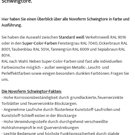
Schwingtore.
Hier
haben Sie einen Überblick über alle Novoferm Schwingtore in Farbe und
Ausführung.
Sie haben die Auswahl zwischen
Standard weiß
Verkehrsweiß RAL 9016
oder in den
Super-Color-Farben
Fenstergrau RAL 7040, Ockerbraun RAL
8001, Taubenblau RAL 5014, Tannengrün RAL 6009 und Sepiabraun RAL
8014.
RAL nach Wahl: Neben Super-Color-Farben sind fast alle individuellen
Farbwünsche möglich – außer wenigen Metallic-, Leucht- und
Perleffektfarben sowie einigen besonders dunklen Farbtönen. Fragen Sie
uns.
Die Novoferm Schwingtor-Fakten:
- Hohe Korrosionsbeständigkeit durch grundlackierte, feuerverzinkte
Torblätter und feuerverzinkte Blockzargen.
- Angenehme Laufruhe durch flüsterleise Kunststoff-Laufrollen und
Kunststoff-Schleifl eisten in der Blockzarge
- Hohe Verwindungssteife durch durchgehend verschweißte
Hohlrahmenprofi le mit Querverstrebungen
- Leichte Bedienung und höchste Funktionssicherheit durch stabile