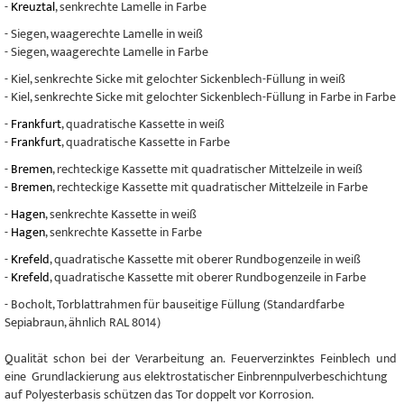
-
Kreuztal
, senkrechte Lamelle in Farbe
- Siegen, waagerechte Lamelle in weiß
- Siegen, waagerechte Lamelle in Farbe
- Kiel, senkrechte Sicke mit gelochter Sickenblech-Füllung in weiß
- Kiel, senkrechte Sicke mit gelochter Sickenblech-Füllung in Farbe in Farbe
-
Frankfurt
, quadratische Kassette in weiß
-
Frankfurt
, quadratische Kassette in Farbe
-
Bremen
, rechteckige Kassette mit quadratischer Mittelzeile in weiß
-
Bremen
, rechteckige Kassette mit quadratischer Mittelzeile in Farbe
-
Hagen
, senkrechte Kassette in weiß
-
Hagen
, senkrechte Kassette in Farbe
-
Krefeld
, quadratische Kassette mit oberer Rundbogenzeile in weiß
-
Krefeld
, quadratische Kassette mit oberer Rundbogenzeile in Farbe
- Bocholt, Torblattrahmen für bauseitige Füllung (Standardfarbe
Sepiabraun, ähnlich RAL 8014)
Qualität schon bei der Verarbeitung an. Feuerverzinktes Feinblech und
eine Grundlackierung aus elektrostatischer Einbrennpulverbeschichtung
auf Polyesterbasis schützen das Tor doppelt vor Korrosion.