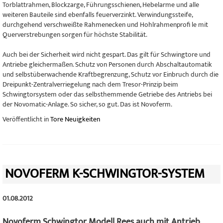
Torblattrahmen, Blockzarge, Führungsschienen, Hebelarme und alle
weiteren Bauteile sind ebenfalls feuerverzinkt. Verwindungssteife,
durchgehend verschweißte Rahmenecken und Hohlrahmenprofi le mit
Querverstrebungen sorgen für höchste Stabilität.
Auch bei der Sicherheit wird nicht gespart. Das gilt für Schwingtore und
Antriebe gleichermaßen. Schutz von Personen durch Abschaltautomatik
und selbstüberwachende Kraftbegrenzung, Schutz vor Einbruch durch die
Dreipunkt-Zentralverriegelung nach dem Tresor-Prinzip beim
Schwingtorsystem oder das selbsthemmende Getriebe des Antriebs bei
der Novomatic-Anlage. So sicher, so gut. Das ist Novoferm.
Veröffentlicht in
Tore Neuigkeiten
NOVOFERM K-SCHWINGTOR-SYSTEM
01.08.2012
Novoferm Schwingtor Modell Rees auch mit Antrieb