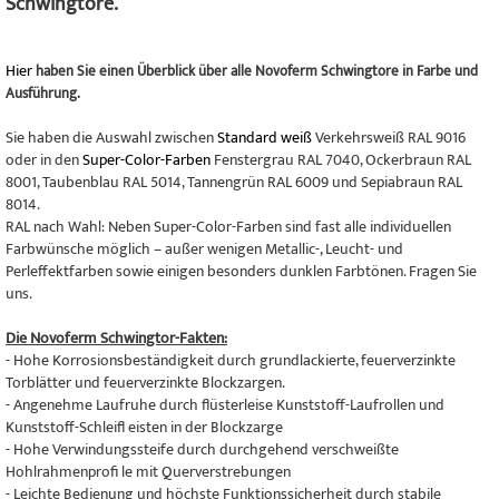
Schwingtore.
Hier
haben Sie einen Überblick über alle Novoferm Schwingtore in Farbe und
Ausführung.
Sie haben die Auswahl zwischen
Standard weiß
Verkehrsweiß RAL 9016
oder in den
Super-Color-Farben
Fenstergrau RAL 7040, Ockerbraun RAL
8001, Taubenblau RAL 5014, Tannengrün RAL 6009 und Sepiabraun RAL
8014.
RAL nach Wahl: Neben Super-Color-Farben sind fast alle individuellen
Farbwünsche möglich – außer wenigen Metallic-, Leucht- und
Perleffektfarben sowie einigen besonders dunklen Farbtönen. Fragen Sie
uns.
Die Novoferm Schwingtor-Fakten:
- Hohe Korrosionsbeständigkeit durch grundlackierte, feuerverzinkte
Torblätter und feuerverzinkte Blockzargen.
- Angenehme Laufruhe durch flüsterleise Kunststoff-Laufrollen und
Kunststoff-Schleifl eisten in der Blockzarge
- Hohe Verwindungssteife durch durchgehend verschweißte
Hohlrahmenprofi le mit Querverstrebungen
- Leichte Bedienung und höchste Funktionssicherheit durch stabile