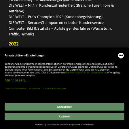
DIE WELT – Nr. 1 in Kundenzufriedenheit (Branche Türen, Tore &
Antriebe)
DIE WELT – Preis-Champion 2023 (Kundenbegeisterung)
DIE WELT – Service-Champion im erlebten Kundenservice
Computer Bild & Statista – Aufsteiger des Jahres (Wachstum,
Traffic, Technik)
2022
FOCUS Printmagazin – Deutschlands Nr. 1 für Türen, Tore &
Antriebe
Deutschland Test – Bester Onlineshop 2022
FOCUS Money – Branchensieger „Rund ums Haus“
DIE WELT – Service-Champion im erlebten Kundenservice
DIE WELT – Branchengewinner Gold-Rang (Türen, Tore & Antriebe)
AGB
Impressum
Widerruf
Datenschutz
Cookie-
Einstellungen
© 2026 SCHEURICH GmbH