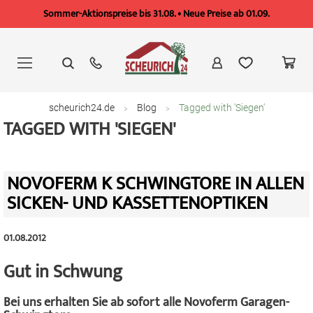
Sommer-Aktionspreise bis 31.08. • Neue Preise ab 01.09.
Zum
Inhalt
springen
scheurich24.de
Blog
Tagged with 'Siegen'
TAGGED WITH 'SIEGEN'
NOVOFERM K SCHWINGTORE IN ALLEN
SICKEN- UND KASSETTENOPTIKEN
01.08.2012
Gut in Schwung
Bei uns erhalten Sie ab sofort alle Novoferm Garagen-