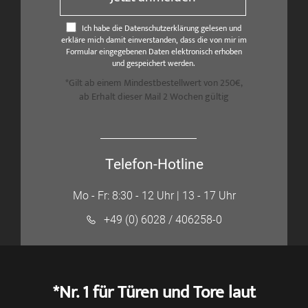
Ich habe die Datenschutzerklärung gelesen und
erkläre mich damit einverstanden, dass die von mir im
Formular eingegebenen Daten elektronisch erhoben
und gespeichert werden.
*Gilt ab einem Mindestbestellwert von 250€,
ab Erhalt dieser Mail 2 Wochen gültig
Telefon-Hotline
Mo - Fr: 8:30 - 12 Uhr | 13 - 17 Uhr
+49 (0) 6028 / 406258-0
*Nr. 1 für Türen und Tore laut