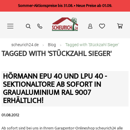
Sommer-Aktionspreise bis 31.08. • Neue Preise ab 01.09.
Zum
Inhalt
springen
scheurich24.de
Blog
Tagged with 'Stückzahl Sieger'
TAGGED WITH 'STÜCKZAHL SIEGER'
HÖRMANN EPU 40 UND LPU 40 -
SEKTIONALTORE AB SOFORT IN
GRAUALUMINIUM RAL 9007
ERHÄLTLICH!
01.08.2012
Ab sofort sind bei uns in Ihrem Garagentor-Onlineshop scheurich24 alle