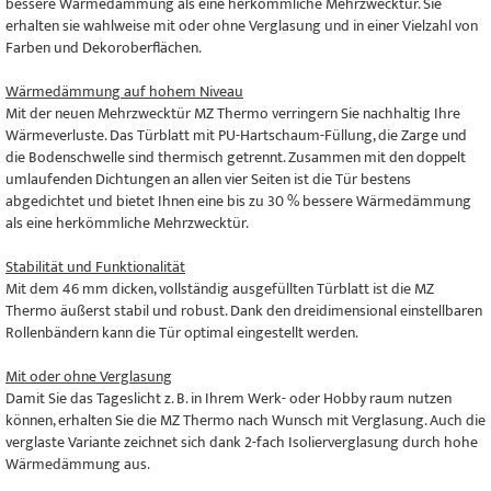
bessere Wärmedämmung als eine herkömmliche Mehrzwecktür. Sie
erhalten sie wahlweise mit oder ohne Verglasung und in einer Vielzahl von
Farben und Dekoroberflächen.
Wärmedämmung auf hohem Niveau
Mit der neuen Mehrzwecktür MZ Thermo verringern Sie nachhaltig Ihre
Wärmeverluste. Das Türblatt mit PU-Hartschaum-Füllung, die Zarge und
die Bodenschwelle sind thermisch getrennt. Zusammen mit den doppelt
umlaufenden Dichtungen an allen vier Seiten ist die Tür bestens
abgedichtet und bietet Ihnen eine bis zu 30 % bessere Wärmedämmung
als eine herkömmliche Mehrzwecktür.
Stabilität und Funktionalität
Mit dem 46 mm dicken, vollständig ausgefüllten Türblatt ist die MZ
Thermo äußerst stabil und robust. Dank den dreidimensional einstellbaren
Rollenbändern kann die Tür optimal eingestellt werden.
Mit oder ohne Verglasung
Damit Sie das Tageslicht z. B. in Ihrem Werk- oder Hobby raum nutzen
können, erhalten Sie die MZ Thermo nach Wunsch mit Verglasung. Auch die
verglaste Variante zeichnet sich dank 2-fach Isolierverglasung durch hohe
Wärmedämmung aus.