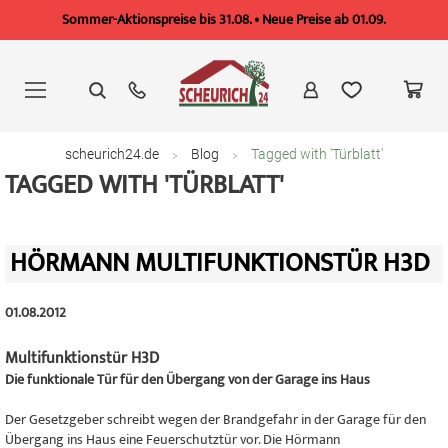
Sommer-Aktionspreise bis 31.08. • Neue Preise ab 01.09.
Zum
Inhalt
springen
scheurich24.de
Blog
Tagged with 'Türblatt'
TAGGED WITH 'TÜRBLATT'
HÖRMANN MULTIFUNKTIONSTÜR H3D
01.08.2012
Multifunktionstür H3D
Die funktionale Tür für den Übergang von der Garage ins Haus
Der Gesetzgeber schreibt wegen der Brandgefahr in der Garage für den
Übergang ins Haus eine Feuerschutztür vor. Die Hörmann