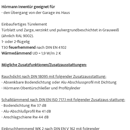
Hörmann Innentür geeignet für
- den Übergang von der Garage ins Haus
Einbaufertiges Türelement
Türblatt und Zarge, verzinkt und pulvergrundbeschichtet in Grauweiß
(ähnlich RAL 9002).
1- oder 2-flügelig
T30
feuerhemmend
nach DIN EN 4102
Wärmedämmend
UD = 1,9 W/m 2 K
Mögliche Zusatzfunktionen/Zusatzausstattungen:
Rauchdicht nach DIN 18095 mit folgender Zusatzausstattung:
- Absenkbare Bodendichtung oder Alu-Abschlussprofil mit Dichtung
- Hörmann Obentürschließer und Profilzylinder
Schalldämmend nach DIN EN ISO 717.1 mit folgender Zusatzaus stattung:
- Bodendichtung Rw 37 dB
- Alu-Abschlußprofil Rw 41 dB
- Anschlagschiene Rw 44 dB
Einbruchhemmend WK 2 nach DIN EN V 162 mit folgender