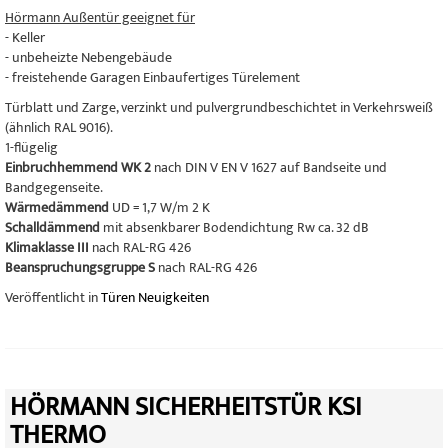
Hörmann Außentür geeignet für
- Keller
- unbeheizte Nebengebäude
- freistehende Garagen Einbaufertiges Türelement
Türblatt und Zarge, verzinkt und pulvergrundbeschichtet in Verkehrsweiß
(ähnlich RAL 9016).
1-flügelig
Einbruchhemmend WK 2
nach DIN V EN V 1627 auf Bandseite und
Bandgegenseite.
Wärmedämmend
UD = 1,7 W/m 2 K
Schalldämmend
mit absenkbarer Bodendichtung Rw ca. 32 dB
Klimaklasse III
nach RAL-RG 426
Beanspruchungsgruppe S
nach RAL-RG 426
Veröffentlicht in
Türen Neuigkeiten
HÖRMANN SICHERHEITSTÜR KSI
THERMO