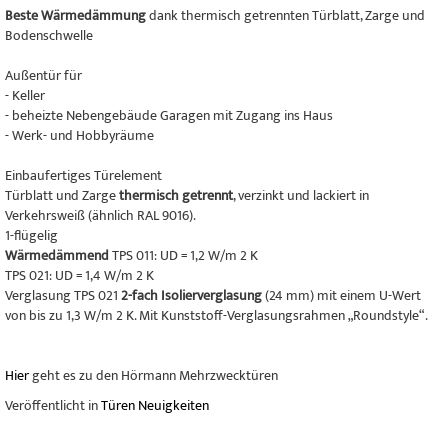
Beste Wärmedämmung
dank thermisch getrennten Türblatt, Zarge und
Bodenschwelle
Außentür für
- Keller
- beheizte Nebengebäude Garagen mit Zugang ins Haus
- Werk- und Hobbyräume
Einbaufertiges Türelement
Türblatt und Zarge
thermisch getrennt
, verzinkt und lackiert in
Verkehrsweiß (ähnlich RAL 9016).
1-flügelig
Wärmedämmend
TPS 011: UD = 1,2 W/m 2 K
TPS 021: UD = 1,4 W/m 2 K
Verglasung TPS 021
2-fach Isolierverglasung
(24 mm) mit einem U-Wert
von bis zu 1,3 W/m 2 K. Mit Kunststoff-Verglasungsrahmen „Roundstyle“.
Hier
geht es zu den Hörmann Mehrzwecktüren
Veröffentlicht in
Türen Neuigkeiten