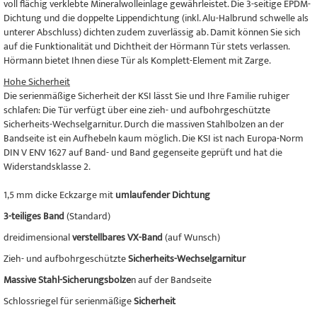
voll flächig verklebte Mineralwolleinlage gewährleistet. Die 3-seitige EPDM-
Dichtung und die doppelte Lippendichtung (inkl. Alu-Halbrund schwelle als
unterer Abschluss) dichten zudem zuverlässig ab. Damit können Sie sich
auf die Funktionalität und Dichtheit der Hörmann Tür stets verlassen.
Hörmann bietet Ihnen diese Tür als Komplett-Element mit Zarge.
Hohe Sicherheit
Die serienmäßige Sicherheit der KSI lässt Sie und Ihre Familie ruhiger
schlafen: Die Tür verfügt über eine zieh- und aufbohrgeschützte
Sicherheits-Wechselgarnitur. Durch die massiven Stahlbolzen an der
Bandseite ist ein Aufhebeln kaum möglich. Die KSI ist nach Europa-Norm
DIN V ENV 1627 auf Band- und Band gegenseite geprüft und hat die
Widerstandsklasse 2.
1,5 mm dicke Eckzarge mit
umlaufender Dichtung
3-teiliges Band
(Standard)
dreidimensional
verstellbares VX-Band
(auf Wunsch)
Zieh- und aufbohrgeschützte
Sicherheits-Wechselgarnitur
Massive Stahl-Sicherungsbolze
n auf der Bandseite
Schlossriegel für serienmäßige
Sicherheit