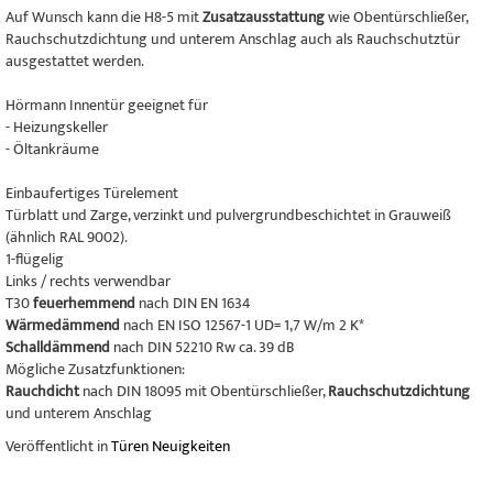
Auf Wunsch kann die H8-5 mit
Zusatzausstattung
wie Obentürschließer,
Rauchschutzdichtung und unterem Anschlag auch als Rauchschutztür
ausgestattet werden.
Hörmann Innentür geeignet für
- Heizungskeller
- Öltankräume
Einbaufertiges Türelement
Türblatt und Zarge, verzinkt und pulvergrundbeschichtet in Grauweiß
(ähnlich RAL 9002).
1-flügelig
Links / rechts verwendbar
T30
feuerhemmend
nach DIN EN 1634
Wärmedämmend
nach EN ISO 12567-1 UD= 1,7 W/m 2 K*
Schalldämmend
nach DIN 52210 Rw ca. 39 dB
Mögliche Zusatzfunktionen:
Rauchdicht
nach DIN 18095 mit Obentürschließer,
Rauchschutzdichtung
und unterem Anschlag
Veröffentlicht in
Türen Neuigkeiten