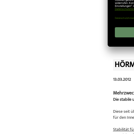
Wärmedäm
Schalldäm
Mögliche Zu
Rauchdicht
Veröffentlic
HÖRM
13.03.2012
Mehrzwec
Die stabile
Diese seit 
für den Inn
Stabilität fü