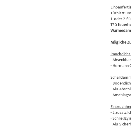
Einbauferti
Türblatt un
1- oder 2-fl
T30
feuer
Wärmedäm
Mögliche Zu
Rauchdicht 
- Absenkbar
- Hörmann O
Schalldämme
- Bodendic
- Alu-Absch
- Anschlags
Einbruchhe
- 2 zusätzl
- Schließzy
- Alu-Sicher