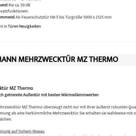
mend
Rw ca. 39 dB
satzfunktionen:
hemmend
Als Feuerschutztür H8-5 bis Türgröße 1000 x 2125 mm
ht in
Türen Neuigkeiten
ANN MEHRZWECKTÜR MZ THERMO
ktür MZ Thermo
sch getrennte Außentür mit besten Wärmedämmwerten
hrzwecktür MZ Thermo überzeugt nicht nur mit ihrer äußerst robusten Qualit
g als eine herkömmliche Mehrzwecktür. Sie erhalten sie wahlweise mit ode
lächen.
ung auf hohem Niveau