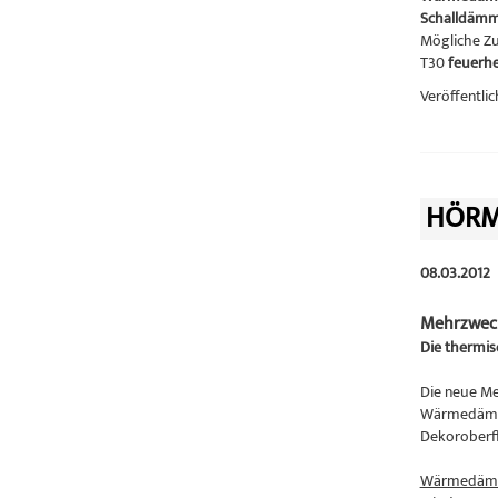
Schalldäm
Mögliche Zu
T30
feuer
Veröffentlic
HÖRM
08.03.2012
Mehrzwec
Die thermi
Die neue Me
Wärmedämmun
Dekoroberf
Wärmedämm