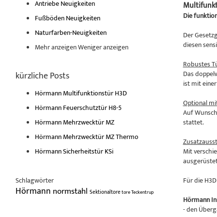
Antriebe Neuigkeiten
Multifunk
Die funktio
Fußböden Neuigkeiten
Naturfarben-Neuigkeiten
Der Gesetzg
diesen sens
Mehr anzeigen
Weniger anzeigen
Robustes Tü
Das doppelw
kürzliche Posts
ist mit ein
Hörmann Multifunktionstür H3D
Optional mi
Hörmann Feuerschutztür H8-5
Auf Wunsch 
Hörmann Mehrzwecktür MZ
stattet.
Hörmann Mehrzwecktür MZ Thermo
Zusatzausst
Hörmann Sicherheitstür KSi
Mit verschi
ausgerüste
Schlagwörter
Für die H3D
Hörmann
normstahl
Sektionaltore
tore
Teckentrup
Hörmann Inn
- den Überg