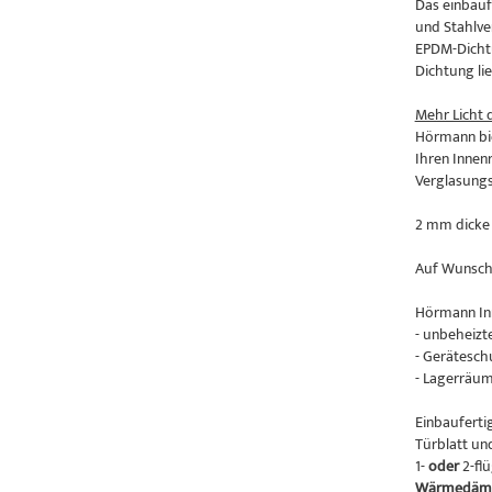
Das einbauf
und Stahlve
EPDM-Dichtu
Dichtung lie
Mehr Licht 
Hörmann bie
Ihren Innen
Verglasungs
2 mm dicke
Auf Wunsc
Hörmann Inn
- unbeheiz
- Gerätesc
- Lagerräu
Einbauferti
Türblatt un
1-
oder
2-flü
Wärmedäm