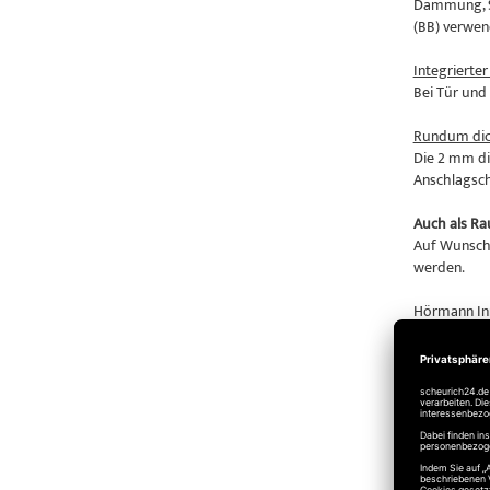
Dämmung, St
(BB) verwend
Integrierte
Bei Tür und 
Rundum dic
Die 2 mm di
Anschlagschi
Auch als Ra
Auf Wunsch 
werden.
Hörmann Inn
- Heizungske
- Öltankrä
Einbauferti
Türblatt un
1-flügelig
Links / rec
T30
feuerh