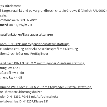
ges Türelement
d Zarge, verzinkt und pulvergrundbeschichtet in Grauweiß (ähnlich RAL 9002)
ügelig
hemmend
nach DIN EN 4102
mend
UD = 1,9 W/m 2 K
satzfunktionen/Zusatzausstattungen:
nach DIN 18095 mit folgender Zusatzausstattung:
e Bodendichtung oder Alu-Abschlussprofil mit Dichtung
bentürschließer und Profilzylinder
nd nach DIN EN ISO 717.1 mit folgender Zusatzaus stattung:
htung Rw 37 dB
lußprofil Rw 41 dB
chiene Rw 44 dB
mmend WK 2 nach DIN EN V 162 mit folgender Zusatzausstattung:
iche Hörmann Sicherungsbolzen
linder DIN 18252, P-3-BS mit Aufbohrschutz
heitsbeschlag DIN 18257, Klasse ES1