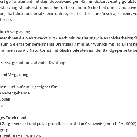
ertige Türelement mit dem doppelwandigen, 45 mm dicken, 2-seitig gefälzte
rstärkung ist äußerst robust. Die Tür bietet hohe Sicherheit durch 2 massiv
ng hält dicht und besitzt eine untere, leicht entfernbare Anschlagschiene. A
ferbar.
durch Verglasung
tet Ihnen die Mehrzwecktür MZ auch mit Verglasung, die aus Sicherheitsgrün
raum. Sie erhalten serienmäßig Drahtglas 7 mm, auf Wunsch mit Iso-Drahtgl
rahmen aus Alu Naturton ist mit Glashalteleisten auf der Bandgegenseite be
 Eckzarge mit umlaufender Dichtung
h
mit Verglasung
en- und Außentür geeignet für
te Nebengebäude
huppen
me
ges Türelement
d Zarge, verzinkt und pulvergrundbeschichtet in Grauweiß (ähnlich RAL 9002)
gelig
mend
UD = 1,7 W/m 2 K