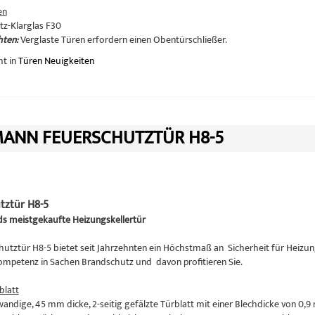
en
tz-Klarglas F30
hten:
Verglaste Türen erfordern einen Obentürschließer.
ht in
Türen Neuigkeiten
ANN FEUERSCHUTZTÜR H8-5
tztür H8-5
s meistgekaufte Heizungskellertür
hutztür H8-5 bietet seit Jahrzehnten ein Höchstmaß an Sicherheit für Heizung
petenz in Sachen Brandschutz und davon profitieren Sie.
blatt
andige, 45 mm dicke, 2-seitig gefälzte Türblatt mit einer Blechdicke von 0,