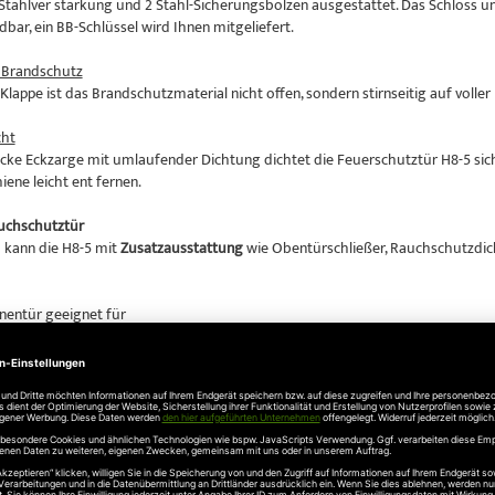
ahlver stärkung und 2 Stahl-Sicherungsbolzen ausgestattet. Das Schloss und 
bar, ein BB-Schlüssel wird Ihnen mitgeliefert.
r Brandschutz
Klappe ist das Brandschutzmaterial nicht offen, sondern stirnseitig auf volle
ht
cke Eckzarge mit umlaufender Dichtung dichtet die Feuerschutztür H8-5 sic
ene leicht ent fernen.
uchschutztür
kann die H8-5 mit
Zusatzausstattung
wie Obentürschließer, Rauchschutzdi
entür geeignet für
ller
ume
ges Türelement
d Zarge, verzinkt und pulvergrundbeschichtet in Grauweiß (ähnlich RAL 9002)
hts verwendbar
emmend
nach DIN EN 1634