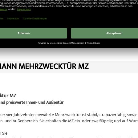
mend
nach EN ISO 12567-1 UD= 1,7 W/m 2 K*
mend
nach DIN 52210 Rw ca. 39 dB
satzfunktionen:
nach DIN 18095 mit Obentürschließer,
Rauchschutzdichtung
und unterem An
ht in
Türen Neuigkeiten
ANN MEHRZWECKTÜR MZ
ktür MZ
 und preiswerte Innen- und Außentür
über vier Jahrzehnten bewährte Mehrzwecktür ist stabil, strapazierfähig sow
en- und Außenbereich. Sie erhalten die MZ ein- oder zweiflügelig und auf Wu
r Sie