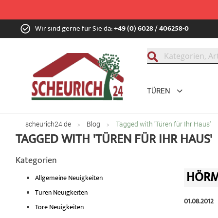
Zum
Wir sind gerne für Sie da:
+49 (0) 6028 / 406258-0
Inhalt
springen
Suche
TÜREN
scheurich24.de
Blog
Tagged with 'Türen für Ihr Haus'
TAGGED WITH 'TÜREN FÜR IHR HAUS'
Kategorien
HÖRM
Allgemeine Neuigkeiten
Türen Neuigkeiten
01.08.2012
Tore Neuigkeiten