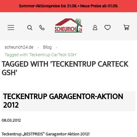
Sommer-Aktionspreise bis 31.08. • Neue Preise ab 01.09.
Zum
Inhalt
springen
scheurich24.de
Blog
Tagged with 'Teckentrup CarTeck GSH'
TAGGED WITH 'TECKENTRUP CARTECK
GSH'
TECKENTRUP GARAGENTOR-AKTION
2012
08.03.2012
Teckentrup „BESTPREIS“ Garagentor-Aktion 2012!