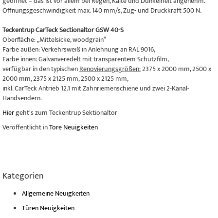
geöffnet – das ist vor allem bei Regen, Kälte und Dunkelheit angenehm.
Öffnungsgeschwindigkeit max. 140 mm/s, Zug- und Druckkraft 500 N.
Teckentrup CarTeck Sectionaltor GSW 40-S
Oberfläche: „Mittelsicke, woodgrain“
Farbe außen: Verkehrsweiß in Anlehnung an RAL 9016,
Farbe innen: Galvanveredelt mit transparentem Schutzfilm,
verfügbar in den typischen
Renovierungsgrößen:
2375 x 2000 mm, 2500 x
2000 mm, 2375 x 2125 mm, 2500 x 2125 mm,
inkl. CarTeck Antrieb 12.1 mit Zahnriemenschiene und zwei 2-Kanal-
Handsendern.
Hier
geht's zum Teckentrup Sektionaltor
Veröffentlicht in
Tore Neuigkeiten
Kategorien
Allgemeine Neuigkeiten
Türen Neuigkeiten