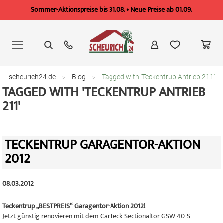
Sommer-Aktionspreise bis 31.08. • Neue Preise ab 01.09.
Zum
Inhalt
springen
scheurich24.de
Blog
Tagged with 'Teckentrup Antrieb 211'
TAGGED WITH 'TECKENTRUP ANTRIEB
211'
TECKENTRUP GARAGENTOR-AKTION
2012
08.03.2012
Teckentrup „BESTPREIS“ Garagentor-Aktion 2012!
Jetzt günstig renovieren mit dem CarTeck Sectionaltor GSW 40-S