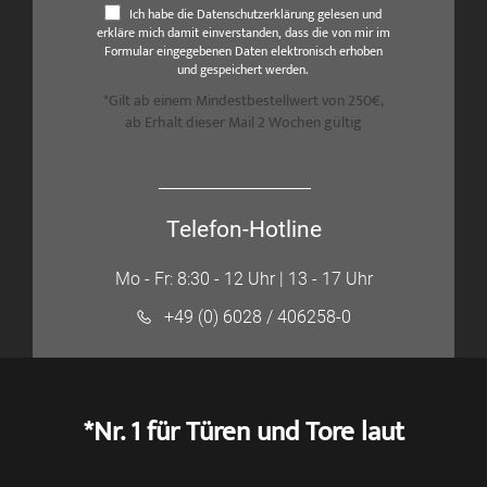
Ich habe die Datenschutzerklärung gelesen und
erkläre mich damit einverstanden, dass die von mir im
Formular eingegebenen Daten elektronisch erhoben
und gespeichert werden.
*Gilt ab einem Mindestbestellwert von 250€,
ab Erhalt dieser Mail 2 Wochen gültig
Telefon-Hotline
Mo - Fr: 8:30 - 12 Uhr | 13 - 17 Uhr
+49 (0) 6028 / 406258-0
*Nr. 1 für Türen und Tore laut