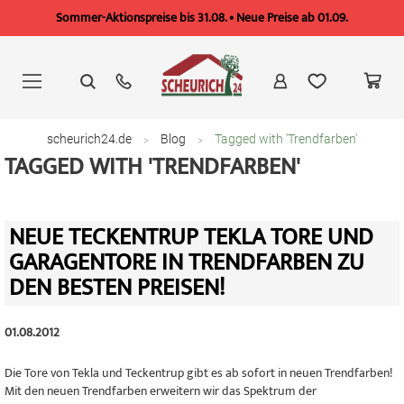
Sommer-Aktionspreise bis 31.08. • Neue Preise ab 01.09.
Zum
Inhalt
springen
scheurich24.de
Blog
Tagged with 'Trendfarben'
TAGGED WITH 'TRENDFARBEN'
NEUE TECKENTRUP TEKLA TORE UND
GARAGENTORE IN TRENDFARBEN ZU
DEN BESTEN PREISEN!
01.08.2012
Die Tore von Tekla und Teckentrup gibt es ab sofort in neuen Trendfarben!
Mit den neuen Trendfarben erweitern wir das Spektrum der