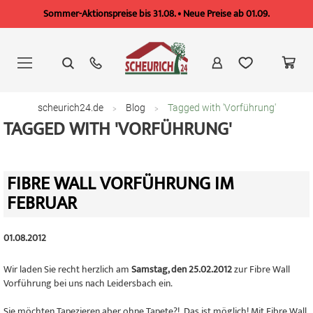
Sommer-Aktionspreise bis 31.08. • Neue Preise ab 01.09.
Zum
Inhalt
springen
scheurich24.de
Blog
Tagged with 'Vorführung'
TAGGED WITH 'VORFÜHRUNG'
FIBRE WALL VORFÜHRUNG IM
FEBRUAR
01.08.2012
Wir laden Sie recht herzlich am
Samstag, den 25.02.2012
zur Fibre Wall
Vorführung bei uns nach Leidersbach ein.
Sie möchten Tapezieren aber ohne Tapete?! Das ist möglich! Mit Fibre Wall