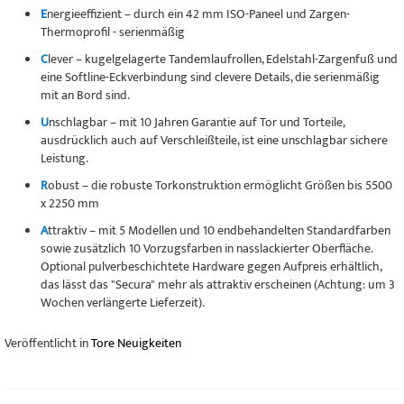
E
nergieeffizient – durch ein 42 mm ISO-Paneel und Zargen-
Thermoprofil - serienmäßig
C
lever – kugelgelagerte Tandemlaufrollen, Edelstahl-Zargenfuß und
eine Softline-Eckverbindung sind clevere Details, die serienmäßig
mit an Bord sind.
U
nschlagbar – mit 10 Jahren Garantie auf Tor und Torteile,
ausdrücklich auch auf Verschleißteile, ist eine unschlagbar sichere
Leistung.
R
obust – die robuste Torkonstruktion ermöglicht Größen bis 5500
x 2250 mm
A
ttraktiv – mit 5 Modellen und 10 endbehandelten Standardfarben
sowie zusätzlich 10 Vorzugsfarben in nasslackierter Oberfläche.
Optional pulverbeschichtete Hardware gegen Aufpreis erhältlich,
das lässt das "Secura" mehr als attraktiv erscheinen (Achtung: um 3
Wochen verlängerte Lieferzeit).
Veröffentlicht in
Tore Neuigkeiten