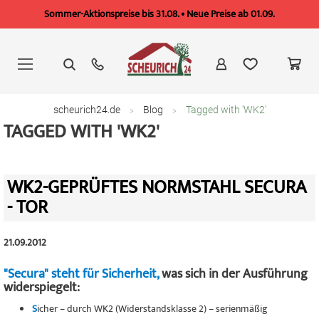
Sommer-Aktionspreise bis 31.08. • Neue Preise ab 01.09.
Zum
Inhalt
springen
scheurich24.de
Blog
Tagged with 'WK2'
TAGGED WITH 'WK2'
WK2-GEPRÜFTES NORMSTAHL SECURA
- TOR
21.09.2012
"Secura" steht für Sicherheit,
was sich in der Ausführung
widerspiegelt:
S
icher – durch WK2 (Widerstandsklasse 2) – serienmäßig