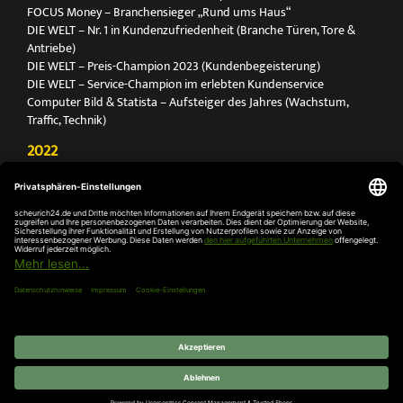
FOCUS Money – Branchensieger „Rund ums Haus“
DIE WELT – Nr. 1 in Kundenzufriedenheit (Branche Türen, Tore &
Antriebe)
DIE WELT – Preis-Champion 2023 (Kundenbegeisterung)
DIE WELT – Service-Champion im erlebten Kundenservice
Computer Bild & Statista – Aufsteiger des Jahres (Wachstum,
Traffic, Technik)
2022
FOCUS Printmagazin – Deutschlands Nr. 1 für Türen, Tore &
Antriebe
Deutschland Test – Bester Onlineshop 2022
FOCUS Money – Branchensieger „Rund ums Haus“
DIE WELT – Service-Champion im erlebten Kundenservice
DIE WELT – Branchengewinner Gold-Rang (Türen, Tore & Antriebe)
AGB
Impressum
Widerruf
Datenschutz
Cookie-
Einstellungen
© 2026 SCHEURICH GmbH