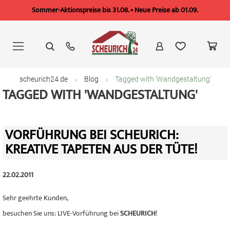
Sommer-Aktionspreise bis 31.08. • Neue Preise ab 01.09.
Zum
Inhalt
springen
scheurich24.de
Blog
Tagged with 'Wandgestaltung'
TAGGED WITH 'WANDGESTALTUNG'
VORFÜHRUNG BEI SCHEURICH:
KREATIVE TAPETEN AUS DER TÜTE!
22.02.2011
Sehr geehrte Kunden,
besuchen Sie uns: LIVE-Vorführung bei
SCHEURICH
!