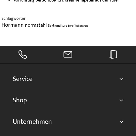
Vorführung bei SCHEURICH: Kreative Tapeten aus der Tüte!
Schlagwörter
Hörmann
normstahl
Sektionaltore
tore
Teckentrup
Service
Shop
Unternehmen