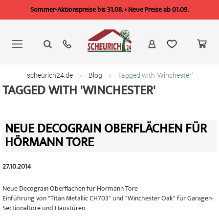
Sommer-Aktionspreise bis 31.08. • Neue Preise ab 01.09.
Zum
Inhalt
springen
scheurich24.de
Blog
Tagged with 'Winchester'
TAGGED WITH 'WINCHESTER'
NEUE DECOGRAIN OBERFLÄCHEN FÜR
HÖRMANN TORE
27.10.2014
Neue Decograin Oberflächen für Hörmann Tore
Einführung von "Titan Metallic CH703" und "Winchester Oak" für Garagen-
Sectionaltore und Haustüren