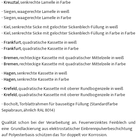
-
Kreuztal
, senkrechte Lamelle in Farbe
- Siegen, waagerechte Lamelle in weiß
- Siegen, waagerechte Lamelle in Farbe
- Kiel, senkrechte Sicke mit gelochter Sickenblech-Füllung in weiß
- Kiel, senkrechte Sicke mit gelochter Sickenblech-Füllung in Farbe in Farbe
-
Frankfurt
, quadratische Kassette in weiß
-
Frankfurt
, quadratische Kassette in Farbe
-
Bremen
, rechteckige Kassette mit quadratischer Mittelzeile in weiß
-
Bremen
, rechteckige Kassette mit quadratischer Mittelzeile in Farbe
-
Hagen
, senkrechte Kassette in weiß
-
Hagen
, senkrechte Kassette in Farbe
-
Krefeld
, quadratische Kassette mit oberer Rundbogenzeile in weiß
-
Krefeld
, quadratische Kassette mit oberer Rundbogenzeile in Farbe
- Bocholt, Torblattrahmen für bauseitige Füllung (Standardfarbe
Sepiabraun, ähnlich RAL 8014)
Qualität schon bei der Verarbeitung an. Feuerverzinktes Feinblech und
eine Grundlackierung aus elektrostatischer Einbrennpulverbeschichtung
auf Polyesterbasis schützen das Tor doppelt vor Korrosion.