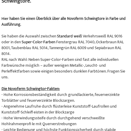
Schwingtore.
Hier
haben Sie einen Überblick über alle Novoferm Schwingtore in Farbe und
Ausführung.
Sie haben die Auswahl zwischen
Standard weiß
Verkehrsweiß RAL 9016
oder in den
Super-Color-Farben
Fenstergrau RAL 7040, Ockerbraun RAL
8001, Taubenblau RAL 5014, Tannengrün RAL 6009 und Sepiabraun RAL
8014.
RAL nach Wahl: Neben Super-Color-Farben sind fast alle individuellen
Farbwünsche möglich – außer wenigen Metallic-, Leucht- und
Perleffektfarben sowie einigen besonders dunklen Farbtönen. Fragen Sie
uns.
Die Novoferm Schwingtor-Fakten:
- Hohe Korrosionsbeständigkeit durch grundlackierte, feuerverzinkte
Torblätter und feuerverzinkte Blockzargen.
- Angenehme Laufruhe durch flüsterleise Kunststoff-Laufrollen und
Kunststoff-Schleifl eisten in der Blockzarge
- Hohe Verwindungssteife durch durchgehend verschweißte
Hohlrahmenprofi le mit Querverstrebungen
- Leichte Bedienung und höchste Funktionssicherheit durch stabile