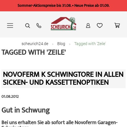
Sommer-Aktionspreise bis 31.08. • Neue Preise ab 01.09.
Zum
Inhalt
springen
scheurich24.de
Blog
Tagged with 'Zeile'
TAGGED WITH 'ZEILE'
NOVOFERM K SCHWINGTORE IN ALLEN
SICKEN- UND KASSETTENOPTIKEN
01.08.2012
Gut in Schwung
Bei uns erhalten Sie ab sofort alle Novoferm Garagen-