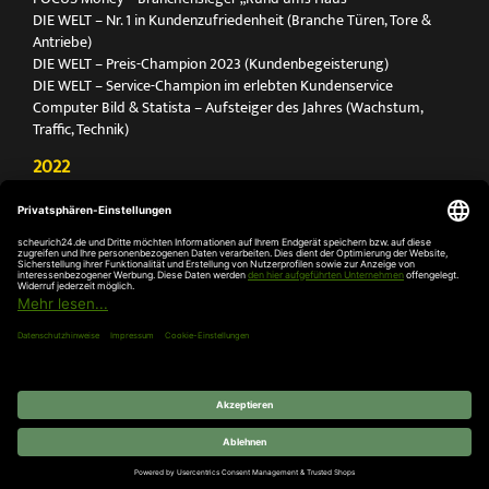
DIE WELT – Nr. 1 in Kundenzufriedenheit (Branche Türen, Tore &
Antriebe)
DIE WELT – Preis-Champion 2023 (Kundenbegeisterung)
DIE WELT – Service-Champion im erlebten Kundenservice
Computer Bild & Statista – Aufsteiger des Jahres (Wachstum,
Traffic, Technik)
2022
FOCUS Printmagazin – Deutschlands Nr. 1 für Türen, Tore &
Antriebe
Deutschland Test – Bester Onlineshop 2022
FOCUS Money – Branchensieger „Rund ums Haus“
DIE WELT – Service-Champion im erlebten Kundenservice
DIE WELT – Branchengewinner Gold-Rang (Türen, Tore & Antriebe)
AGB
Impressum
Widerruf
Datenschutz
Cookie-
Einstellungen
© 2026 SCHEURICH GmbH