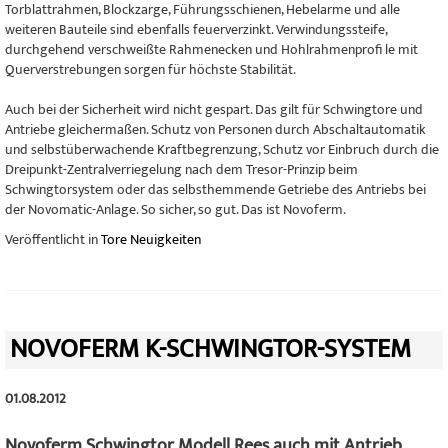
Torblattrahmen, Blockzarge, Führungsschienen, Hebelarme und alle
weiteren Bauteile sind ebenfalls feuerverzinkt. Verwindungssteife,
durchgehend verschweißte Rahmenecken und Hohlrahmenprofi le mit
Querverstrebungen sorgen für höchste Stabilität.
Auch bei der Sicherheit wird nicht gespart. Das gilt für Schwingtore und
Antriebe gleichermaßen. Schutz von Personen durch Abschaltautomatik
und selbstüberwachende Kraftbegrenzung, Schutz vor Einbruch durch die
Dreipunkt-Zentralverriegelung nach dem Tresor-Prinzip beim
Schwingtorsystem oder das selbsthemmende Getriebe des Antriebs bei
der Novomatic-Anlage. So sicher, so gut. Das ist Novoferm.
Veröffentlicht in
Tore Neuigkeiten
NOVOFERM K-SCHWINGTOR-SYSTEM
01.08.2012
Novoferm Schwingtor Modell Rees auch mit Antrieb