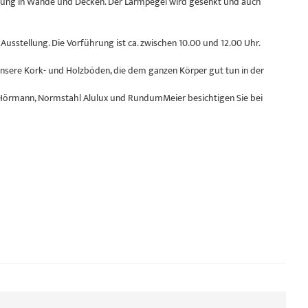
ragung in Wände und Decken. Der Lärmpegel wird gesenkt und auch
usstellung. Die Vorführung ist ca. zwischen 10.00 und 12.00 Uhr.
nsere Kork- und Holzböden, die dem ganzen Körper gut tun in der
 Hörmann, Normstahl Alulux und RundumMeier besichtigen Sie bei