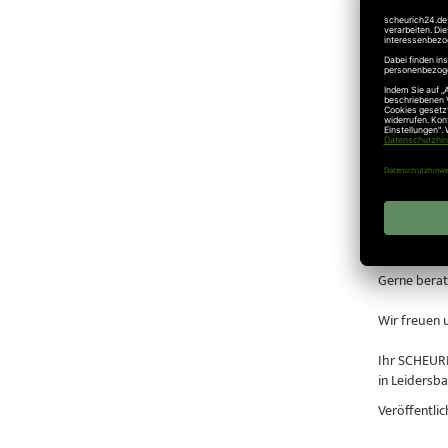
Bei ausreic
von +5° C au
Die struktu
Schall von 
Überzeugen 
Natürlich k
Ausstellung
Unsere Gara
dieser Geleg
Gerne berat
Wir freuen 
Ihr SCHEUR
in Leidersb
Veröffentlic