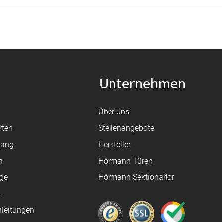
Unternehmen
Über uns
rten
Stellenangebote
gang
Hersteller
n
Hörmann Türen
age
Hörmann Sektionaltor
ß
leitungen