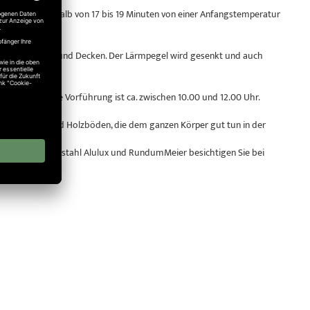
Decke innerhalb von 17 bis 19 Minuten von einer Anfangstemperatur
ragung in Wände und Decken. Der Lärmpegel wird gesenkt und auch
usstellung. Die Vorführung ist ca. zwischen 10.00 und 12.00 Uhr.
nsere Kork- und Holzböden, die dem ganzen Körper gut tun in der
 Hörmann, Normstahl Alulux und RundumMeier besichtigen Sie bei