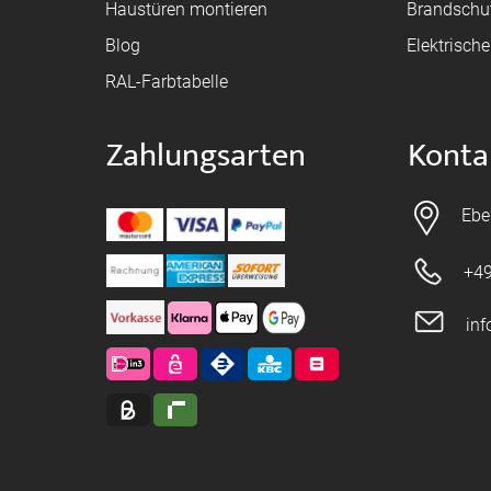
Haustüren montieren
Brandschu
Blog
Elektrisch
RAL-Farbtabelle
Zahlungsarten
Konta
Ebe
+49
in