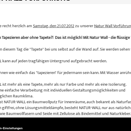
ie recht herzlich am
Samstag, den 21.07.2012
zu unserer
Natur Wall Vorführu
Tapezieren aber ohne Tapete?! Das ist möglich! Mit Natur Wall - die flüssige 
an diesem Tag die "Tapete" bei uns selbst auf die Wand auf. Sie werden sehen 
 kann auf jeden tragfähigen Untergrund aufgebracht werden.
hnen wie einfach das "tapezieren" für jedermann sein kann. Mit Wasser anrühr
ist mehr als eine Tapete, mehr als nur Farbe und mehr als eine Isolierung.
eine einfache Verarbeitung mit individuellen Gestaltungsmöglichkeiten und
glichen Raumklima.
t NATUR-WALL ein Baumwollputz für Innenräume, auch bekannt als Naturfa
giftfrei, ohne Lösungsmitteldämpfe, besteht NATUR-WALL nur aus natürlic
 wie Baumwollfasern und Seide mit Zellulose als Bindemittel und Naturkleber.
e kann nicht nur gut aussehen! Sie ist messbar wärmedämmend und schall