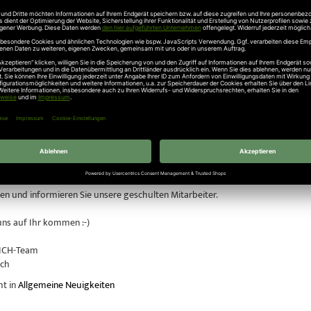
henden Heizgeräten steigt die Raumtemperatur mit NATUR-WALL an Wand und 
f 22° C.
rierte und leicht elastische Oberfläche vermindert deutlich die Schallübert
nebenan wird geschluckt.
Sie sich selbst und besuchen Sie uns am Samstag, den 21.07.2012 in unserer A
önnen Sie auch unsere hochwertige Naturfarben von BIOFA und LIVOS oder u
 sehen.
gentor-Ausstellung, mit Sektionaltore und Schwingtore und Haustüren von
enheit gleich mit.
en und informieren Sie unsere geschulten Mitarbeiter.
uns auf Ihr kommen :-)
ICH-Team
ach
ht in
Allgemeine Neuigkeiten