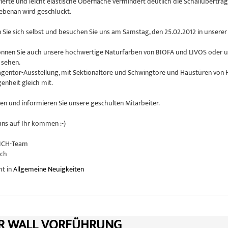
rierte und leicht elastische Oberfläche vermindert deutlich die Schallübert
nebenan wird geschluckt.
Sie sich selbst und besuchen Sie uns am Samstag, den 25.02.2012 in unserer A
önnen Sie auch unsere hochwertige Naturfarben von BIOFA und LIVOS oder u
 sehen.
gentor-Ausstellung, mit Sektionaltore und Schwingtore und Haustüren von
enheit gleich mit.
en und informieren Sie unsere geschulten Mitarbeiter.
uns auf Ihr kommen :-)
ICH-Team
ach
ht in
Allgemeine Neuigkeiten
R WALL VORFÜHRUNG