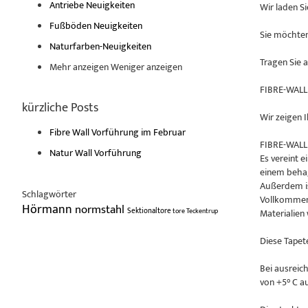
Antriebe Neuigkeiten
Wir laden S
Fußböden Neuigkeiten
Sie möchten 
Naturfarben-Neuigkeiten
Tragen Sie 
Mehr anzeigen
Weniger anzeigen
FIBRE-WALL 
kürzliche Posts
Wir zeigen I
Fibre Wall Vorführung im Februar
FIBRE-WALL i
Natur Wall Vorführung
Es vereint 
einem beha
Außerdem is
Schlagwörter
Vollkommen 
Hörmann
normstahl
Sektionaltore
tore
Teckentrup
Materialien
Diese Tapet
Bei ausreic
von +5° C au