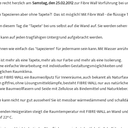
ie recht herzlich am
Samstag, den 25.02.2012
zur Fibre Wall Vorführung bei un
Tapezieren aber ohne Tapete?! Das ist möglich! Mit Fibre Wall - die flüssige 
an diesem Tag die "Tapete" bei uns selbst auf die Wand auf. Sie werden sehen 
kann auf jeden tragfähigen Untergrund aufgebracht werden.
hnen wie einfach das "tapezieren" für jedermann sein kann. Mit Wasser anrühr
st mehr als eine Tapete, mehr als nur Farbe und mehr als eine Isolierung.
eine einfache Verarbeitung mit individuellen Gestaltungsmöglichkeiten und
glichen Raumklima.
t FIBRE-WALL ein Baumwollputz für Innenräume, auch bekannt als Naturfas
giftfrei, ohne Lösungsmitteldämpfe, besteht FIBRE-WALL nur aus natürlich
 wie Baumwollfasern und Seide mit Zellulose als Bindemittel und Naturkleber.
e kann nicht nur gut aussehen! Sie ist messbar wärmedämmend und schall
henden Heizgeräten steigt die Raumtemperatur mit FIBRE-WALL an Wand und 
f 22° C.