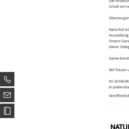
Die struktu
Schall von 
Überzeugen 
Natürlich k
Ausstellung
Unsere Gara
dieser Geleg
Gerne berat
Wir freuen 
Ihr SCHEUR
in Leidersb
Veröffentlic
NATU