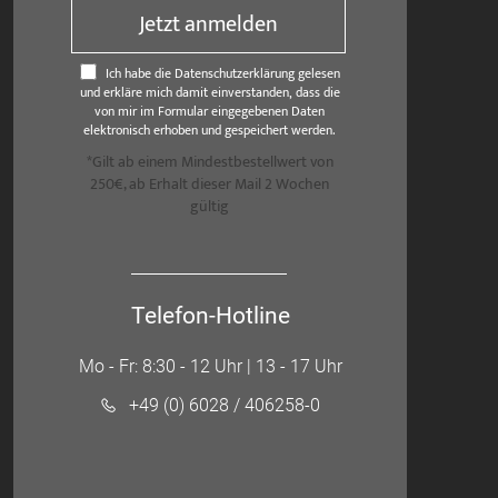
Jetzt anmelden
Ich habe die Datenschutzerklärung gelesen
und erkläre mich damit einverstanden, dass die
von mir im Formular eingegebenen Daten
elektronisch erhoben und gespeichert werden.
*Gilt ab einem Mindestbestellwert von
250€, ab Erhalt dieser Mail 2 Wochen
gültig
Telefon-Hotline
Mo - Fr: 8:30 - 12 Uhr | 13 - 17 Uhr
+49 (0) 6028 / 406258-0