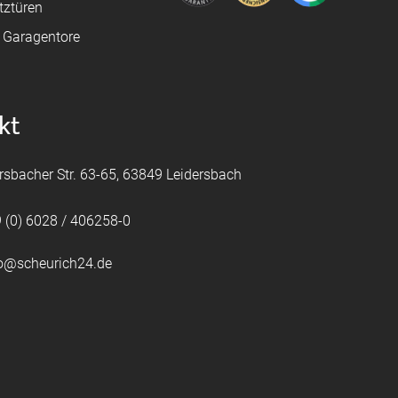
tztüren
e Garagentore
kt
rsbacher Str. 63-65, 63849 Leidersbach
 (0) 6028 / 406258-0
fo@scheurich24.de