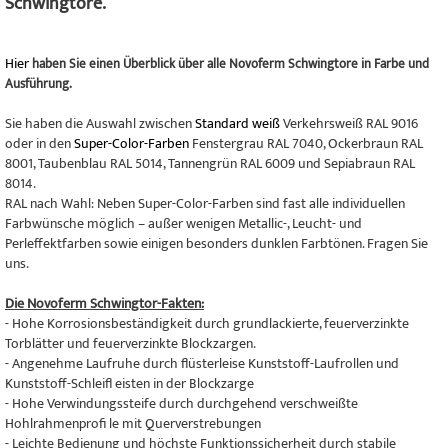
Schwingtore.
Hier
haben Sie einen Überblick über alle Novoferm Schwingtore in Farbe und
Ausführung.
Sie haben die Auswahl zwischen
Standard weiß
Verkehrsweiß RAL 9016
oder in den
Super-Color-Farben
Fenstergrau RAL 7040, Ockerbraun RAL
8001, Taubenblau RAL 5014, Tannengrün RAL 6009 und Sepiabraun RAL
8014.
RAL nach Wahl: Neben Super-Color-Farben sind fast alle individuellen
Farbwünsche möglich – außer wenigen Metallic-, Leucht- und
Perleffektfarben sowie einigen besonders dunklen Farbtönen. Fragen Sie
uns.
Die Novoferm Schwingtor-Fakten:
- Hohe Korrosionsbeständigkeit durch grundlackierte, feuerverzinkte
Torblätter und feuerverzinkte Blockzargen.
- Angenehme Laufruhe durch flüsterleise Kunststoff-Laufrollen und
Kunststoff-Schleifl eisten in der Blockzarge
- Hohe Verwindungssteife durch durchgehend verschweißte
Hohlrahmenprofi le mit Querverstrebungen
- Leichte Bedienung und höchste Funktionssicherheit durch stabile