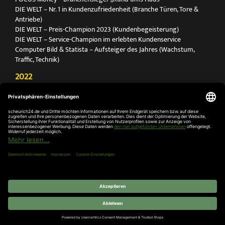
DIE WELT – Nr. 1 in Kundenzufriedenheit (Branche Türen, Tore &
Antriebe)
DIE WELT – Preis-Champion 2023 (Kundenbegeisterung)
DIE WELT – Service-Champion im erlebten Kundenservice
Computer Bild & Statista – Aufsteiger des Jahres (Wachstum,
Traffic, Technik)
2022
FOCUS Printmagazin – Deutschlands Nr. 1 für Türen, Tore &
Antriebe
Deutschland Test – Bester Onlineshop 2022
FOCUS Money – Branchensieger „Rund ums Haus“
DIE WELT – Service-Champion im erlebten Kundenservice
DIE WELT – Branchengewinner Gold-Rang (Türen, Tore & Antriebe)
AGB
Impressum
Widerruf
Datenschutz
Cookie-
Einstellungen
© 2026 SCHEURICH GmbH