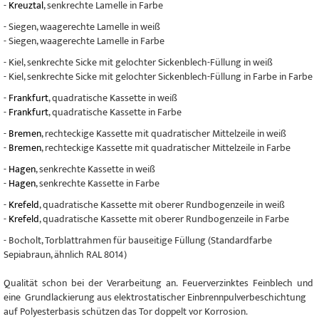
-
Kreuztal
, senkrechte Lamelle in Farbe
- Siegen, waagerechte Lamelle in weiß
- Siegen, waagerechte Lamelle in Farbe
- Kiel, senkrechte Sicke mit gelochter Sickenblech-Füllung in weiß
- Kiel, senkrechte Sicke mit gelochter Sickenblech-Füllung in Farbe in Farbe
-
Frankfurt
, quadratische Kassette in weiß
-
Frankfurt
, quadratische Kassette in Farbe
-
Bremen
, rechteckige Kassette mit quadratischer Mittelzeile in weiß
-
Bremen
, rechteckige Kassette mit quadratischer Mittelzeile in Farbe
-
Hagen
, senkrechte Kassette in weiß
-
Hagen
, senkrechte Kassette in Farbe
-
Krefeld
, quadratische Kassette mit oberer Rundbogenzeile in weiß
-
Krefeld
, quadratische Kassette mit oberer Rundbogenzeile in Farbe
- Bocholt, Torblattrahmen für bauseitige Füllung (Standardfarbe
Sepiabraun, ähnlich RAL 8014)
Qualität schon bei der Verarbeitung an. Feuerverzinktes Feinblech und
eine Grundlackierung aus elektrostatischer Einbrennpulverbeschichtung
auf Polyesterbasis schützen das Tor doppelt vor Korrosion.