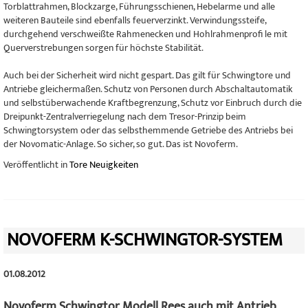
Torblattrahmen, Blockzarge, Führungsschienen, Hebelarme und alle
weiteren Bauteile sind ebenfalls feuerverzinkt. Verwindungssteife,
durchgehend verschweißte Rahmenecken und Hohlrahmenprofi le mit
Querverstrebungen sorgen für höchste Stabilität.
Auch bei der Sicherheit wird nicht gespart. Das gilt für Schwingtore und
Antriebe gleichermaßen. Schutz von Personen durch Abschaltautomatik
und selbstüberwachende Kraftbegrenzung, Schutz vor Einbruch durch die
Dreipunkt-Zentralverriegelung nach dem Tresor-Prinzip beim
Schwingtorsystem oder das selbsthemmende Getriebe des Antriebs bei
der Novomatic-Anlage. So sicher, so gut. Das ist Novoferm.
Veröffentlicht in
Tore Neuigkeiten
NOVOFERM K-SCHWINGTOR-SYSTEM
01.08.2012
Novoferm Schwingtor Modell Rees auch mit Antrieb