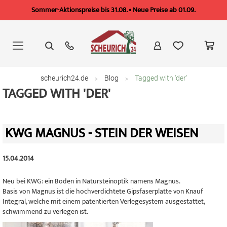
Sommer-Aktionspreise bis 31.08. • Neue Preise ab 01.09.
Zum
Inhalt
springen
scheurich24.de
Blog
Tagged with 'der'
TAGGED WITH 'DER'
KWG MAGNUS - STEIN DER WEISEN
15.04.2014
Neu bei KWG: ein Boden in Natursteinoptik namens Magnus.
Basis von Magnus ist die hochverdichtete Gipsfaserplatte von Knauf
Integral, welche mit einem patentierten Verlegesystem ausgestattet,
schwimmend zu verlegen ist.