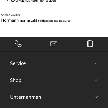
KWG Magnus - Stein der Weisen
Schlagwörter
Hörmann
normstahl
Sektionaltore
tore
Teckentrup
Service
Shop
Unternehmen