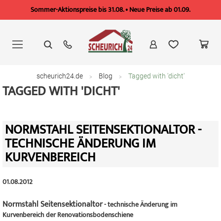
Sommer-Aktionspreise bis 31.08. • Neue Preise ab 01.09.
Zum
Inhalt
springen
scheurich24.de
Blog
Tagged with 'dicht'
TAGGED WITH 'DICHT'
NORMSTAHL SEITENSEKTIONALTOR -
TECHNISCHE ÄNDERUNG IM
KURVENBEREICH
01.08.2012
Normstahl Seitensektionaltor
- technische Änderung im
Kurvenbereich der Renovationsbodenschiene