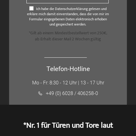
Ich habe die Datenschutzerklärung gelesen und
erkläre mich damit einverstanden, dass die von mir im
Formular eingegebenen Daten elektronisch erhoben
und gespeichert werden.
*Gilt ab einem Mindestbestellwert von 250€,
ab Erhalt dieser Mail 2 Wochen gültig
Telefon-Hotline
Mo - Fr: 8:30 - 12 Uhr | 13 - 17 Uhr
+49 (0) 6028 / 406258-0
*Nr. 1 für Türen und Tore laut