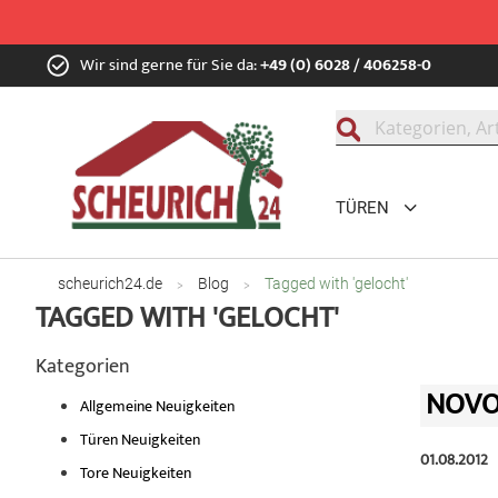
Zum
Wir sind gerne für Sie da:
+49 (0) 6028 / 406258-0
Inhalt
springen
Suche
TÜREN
scheurich24.de
Blog
Tagged with 'gelocht'
TAGGED WITH 'GELOCHT'
Kategorien
NOVO
Allgemeine Neuigkeiten
Türen Neuigkeiten
01.08.2012
Tore Neuigkeiten