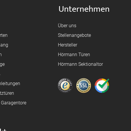
Unternehmen
Über uns
rten
Stellenangebote
gang
Hersteller
n
Hörmann Türen
age
Hörmann Sektionaltor
ß
leitungen
tztüren
e Garagentore