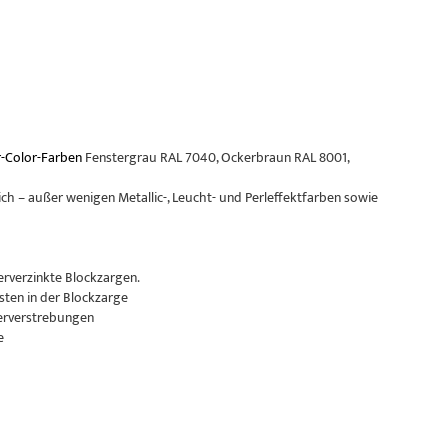
-Color-Farben
Fenstergrau RAL 7040, Ockerbraun RAL 8001,
ch – außer wenigen Metallic-, Leucht- und Perleffektfarben sowie
erverzinkte Blockzargen.
sten in der Blockzarge
erverstrebungen
e