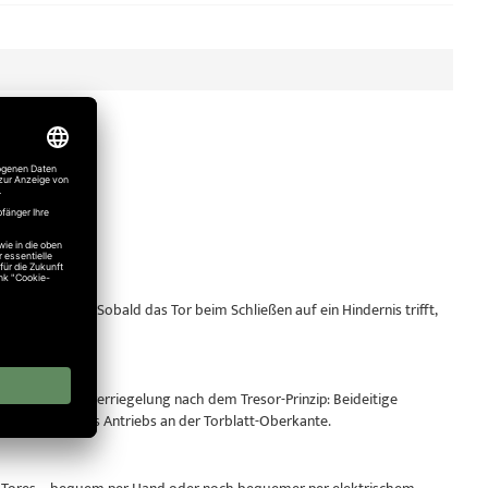
sgestattet. Sobald das Tor beim Schließen auf ein Hindernis trifft,
derstand.
ne Dreipunktverriegelung nach dem Tresor-Prinzip: Beideitige
lbsthemmung des Antriebs an der Torblatt-Oberkante.