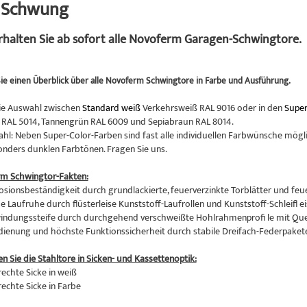
n Schwung
erhalten Sie ab sofort alle Novoferm Garagen-Schwingtore.
ie einen Überblick über alle Novoferm Schwingtore in Farbe und Ausführung.
ie Auswahl zwischen
Standard weiß
Verkehrsweiß RAL 9016 oder in den
Super
RAL 5014, Tannengrün RAL 6009 und Sepiabraun RAL 8014.
hl: Neben Super-Color-Farben sind fast alle individuellen Farbwünsche mögli
onders dunklen Farbtönen. Fragen Sie uns.
rm Schwingtor-Fakten:
osionsbeständigkeit durch grundlackierte, feuerverzinkte Torblätter und feu
 Laufruhe durch flüsterleise Kunststoff-Laufrollen und Kunststoff-Schleifl ei
indungssteife durch durchgehend verschweißte Hohlrahmenprofi le mit Qu
edienung und höchste Funktionssicherheit durch stabile Dreifach-Federpaket
en Sie die Stahltore in Sicken- und Kassettenoptik:
rechte Sicke in weiß
rechte Sicke in Farbe