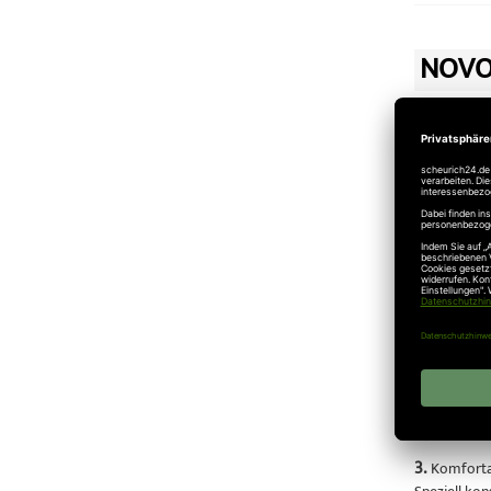
NOVO
01.08.2012
Novoferm
Kaufen Sie b
1.
Schützt M
Das Novofer
ganz gleich
2.
Schützt 
Das automat
Verriegelun
3.
Komforta