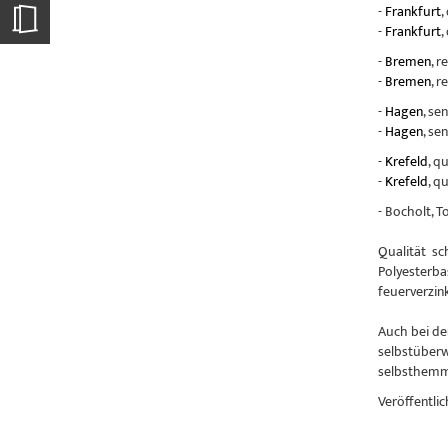
-
Frankfurt
,
-
Frankfurt
,
-
Bremen
, r
-
Bremen
, r
-
Hagen
, se
-
Hagen
, se
-
Krefeld
, q
-
Krefeld
, q
- Bocholt, 
Qualität sc
Polyesterba
feuerverzin
Auch bei de
selbstüberw
selbsthemme
Veröffentlic