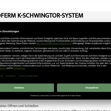
FERM K-SCHWINGTOR-SYSTEM
 Schwingtor Modell Rees auch mit Antrieb erhältlich!
ei uns online das Novoferm Schwingtor-System.
enschen: Das Tor, das sich selbst überwacht
m Schwingtor-System ist mit einer selbstüberwachenden Abschaltautomatik au
, ob Gegenstand oder Person, stoppt und öffnet es sofort beim geringsten Wi
Eigentum: Vorbildliche Einbruchhemmung
ische Novoferm Schwingtor-System schützt Ihr Eigentum zusätzlich durch ei
g durch massive Bolzen in der Zarge, zusätzliche Verriegelung durch die Se
bles Öffnen und Schließen