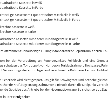
 quadratische Kassette in weiß
 quadratische Kassette in Farbe
echteckige Kassette mit quadratischer Mittelzeile in weiß
echteckige Kassette mit quadratischer Mittelzeile in Farbe
nkrechte Kassette in weiß
nkrechte Kassette in Farbe
uadratische Kassette mit oberer Rundbogenzeile in weiß
uadratische Kassette mit oberer Rundbogenzeile in Farbe
Torblattrahmen für bauseitige Füllung (Standardfarbe Sepiabraun, ähnlich RAL
hon bei der Verarbeitung an. Feuerverzinktes Feinblech und eine Grundlac
sis schützen das Tor doppelt vor Korrosion. Torblattrahmen, Blockzarge, Führ
kt. Verwindungssteife, durchgehend verschweißte Rahmenecken und Hohlrahm
r Sicherheit wird nicht gespart. Das gilt für Schwingtore und Antriebe glei
achende Kraftbegrenzung, Schutz vor Einbruch durch die Dreipunkt-Zentral
nde Getriebe des Antriebs bei der Novomatic-Anlage. So sicher, so gut. Das
ht in
Tore Neuigkeiten