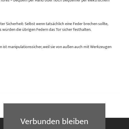
res Tores – bequem per Hand oder noch bequemer per elektrischem
r Sicherheit: Selbst wenn tatsächlich eine Feder brechen sollte,
s würden die übrigen Federn das Tor sicher festhalten.
 ist manipulationssicher, weil sie von außen auch mit Werkzeugen
Verbunden bleiben