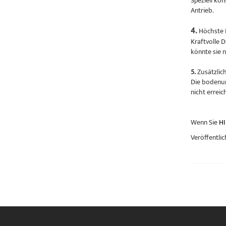
Speziell ko
Antrieb.
4.
Höchste 
Kraftvolle 
könnte sie 
5.
Zusätzlic
Die bodenun
nicht errei
Wenn Sie
HI
Veröffentlic