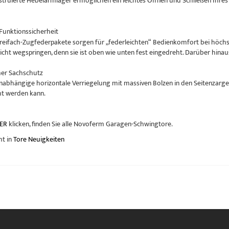
nstruierte Hebelarmlager ermöglichen ein leichtes Öffnen und Schließen Ih
Funktionssicherheit
Dreifach-Zugfederpakete sorgen für „federleichten“ Bedienkomfort bei höchste
nicht wegspringen, denn sie ist oben wie unten fest eingedreht. Darüber hinau
her Sachschutz
abhängige horizontale Verriegelung mit massiven Bolzen in den Seitenzargen
cht werden kann.
ER
klicken, finden Sie alle Novoferm Garagen-Schwingtore.
ht in
Tore Neuigkeiten