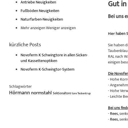
Gut i
Antriebe Neuigkeiten
Fußböden Neuigkeiten
Bei uns 
Naturfarben-Neuigkeiten
Mehr anzeigen
Weniger anzeigen
Hier
haben S
kürzliche Posts
Sie haben d
Taubenblau 
Novoferm K Schwingtore in allen Sicken-
RAL nach Wa
und Kassettenoptiken
einigen bes
Novoferm K-Schwingtor-System
Die Novofe
- Hohe Korr
- Angenehme
Schlagwörter
- Hohe Verw
Hörmann
normstahl
Sektionaltore
tore
Teckentrup
- Leichte B
Bei uns find
-
Rees
, senk
-
Rees
, senk