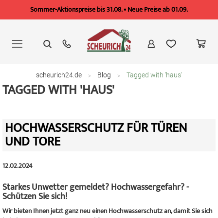
Sommer-Aktionspreise bis 31.08. • Neue Preise ab 01.09.
Zum
Inhalt
springen
scheurich24.de
Blog
Tagged with 'haus'
TAGGED WITH 'HAUS'
HOCHWASSERSCHUTZ FÜR TÜREN
UND TORE
12.02.2024
Starkes Unwetter gemeldet? Hochwassergefahr? -
Schützen Sie sich!
Wir bieten Ihnen jetzt ganz neu einen Hochwasserschutz an, damit Sie sich