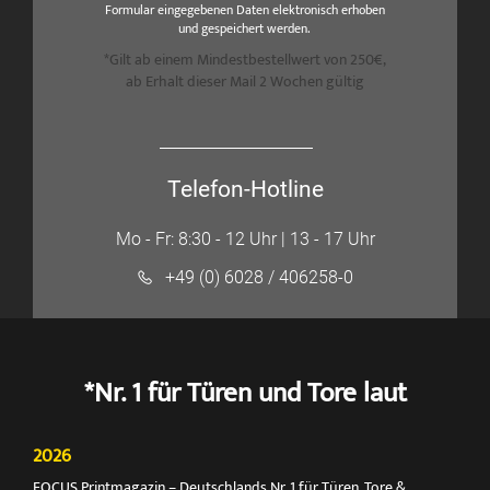
Formular eingegebenen Daten elektronisch erhoben
und gespeichert werden.
*Gilt ab einem Mindestbestellwert von 250€,
ab Erhalt dieser Mail 2 Wochen gültig
Telefon-Hotline
Mo - Fr: 8:30 - 12 Uhr | 13 - 17 Uhr
+49 (0) 6028 / 406258-0
*Nr. 1 für Türen und Tore laut
2026
FOCUS Printmagazin – Deutschlands Nr. 1 für Türen, Tore &