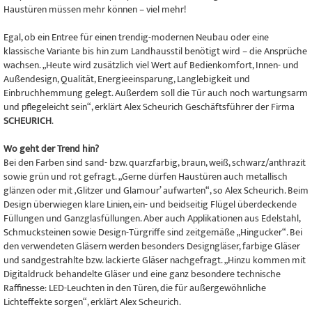
Haustüren müssen mehr können – viel mehr!
Egal, ob ein Entree für einen trendig-modernen Neubau oder eine
klassische Variante bis hin zum Landhausstil benötigt wird – die Ansprüche
wachsen. „Heute wird zusätzlich viel Wert auf Bedienkomfort, Innen- und
Außendesign, Qualität, Energieeinsparung, Langlebigkeit und
Einbruchhemmung gelegt. Außerdem soll die Tür auch noch wartungsarm
und pflegeleicht sein“, erklärt Alex Scheurich Geschäftsführer der Firma
SCHEURICH
.
Wo geht der Trend hin?
Bei den Farben sind sand- bzw. quarzfarbig, braun, weiß, schwarz/anthrazit
sowie grün und rot gefragt. „Gerne dürfen Haustüren auch metallisch
glänzen oder mit ‚Glitzer und Glamour’ aufwarten“, so Alex Scheurich. Beim
Design überwiegen klare Linien, ein- und beidseitig Flügel überdeckende
Füllungen und Ganzglasfüllungen. Aber auch Applikationen aus Edelstahl,
Schmucksteinen sowie Design-Türgriffe sind zeitgemäße „Hingucker“. Bei
den verwendeten Gläsern werden besonders Designgläser, farbige Gläser
und sandgestrahlte bzw. lackierte Gläser nachgefragt. „Hinzu kommen mit
Digitaldruck behandelte Gläser und eine ganz besondere technische
Raffinesse: LED-Leuchten in den Türen, die für außergewöhnliche
Lichteffekte sorgen“, erklärt Alex Scheurich.