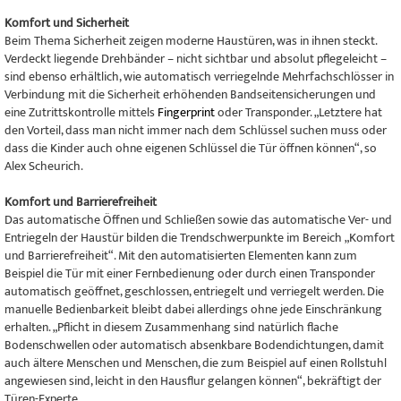
Komfort und Sicherheit
Beim Thema Sicherheit zeigen moderne Haustüren, was in ihnen steckt.
Verdeckt liegende Drehbänder – nicht sichtbar und absolut pflegeleicht –
sind ebenso erhältlich, wie automatisch verriegelnde Mehrfachschlösser in
Verbindung mit die Sicherheit erhöhenden Bandseitensicherungen und
eine Zutrittskontrolle mittels
Fingerprint
oder Transponder. „Letztere hat
den Vorteil, dass man nicht immer nach dem Schlüssel suchen muss oder
dass die Kinder auch ohne eigenen Schlüssel die Tür öffnen können“, so
Alex Scheurich.
Komfort und Barrierefreiheit
Das automatische Öffnen und Schließen sowie das automatische Ver- und
Entriegeln der Haustür bilden die Trendschwerpunkte im Bereich „Komfort
und Barrierefreiheit“. Mit den automatisierten Elementen kann zum
Beispiel die Tür mit einer Fernbedienung oder durch einen Transponder
automatisch geöffnet, geschlossen, entriegelt und verriegelt werden. Die
manuelle Bedienbarkeit bleibt dabei allerdings ohne jede Einschränkung
erhalten. „Pflicht in diesem Zusammenhang sind natürlich flache
Bodenschwellen oder automatisch absenkbare Bodendichtungen, damit
auch ältere Menschen und Menschen, die zum Beispiel auf einen Rollstuhl
angewiesen sind, leicht in den Hausflur gelangen können“, bekräftigt der
Türen-Experte.