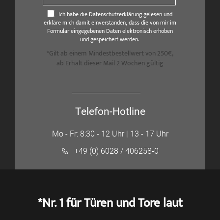
Ich habe die Datenschutzerklärung gelesen und
erkläre mich damit einverstanden, dass die von mir im
Formular eingegebenen Daten elektronisch erhoben
und gespeichert werden.
*Gilt ab einem Mindestbestellwert von 250€,
ab Erhalt dieser Mail 2 Wochen gültig
Telefon-Hotline
Mo - Fr: 8:30 - 12 Uhr | 13 - 17 Uhr
+49 (0) 6028 / 406258-0
*Nr. 1 für Türen und Tore laut