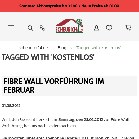
Sommer-Aktionspreise bis 31.08. • Neue Preise ab 01.09.
Zum
Inhalt
springen
scheurich24.de
Blog
Tagged with 'kostenlos'
TAGGED WITH 'KOSTENLOS'
FIBRE WALL VORFÜHRUNG IM
FEBRUAR
01.08.2012
Wir laden Sie recht herzlich am
Samstag, den 25.02.2012
zur Fibre Wall
Vorführung bei uns nach Leidersbach ein.
Sie möchten Tapezieren aber ohne Tapete?! Das ist möglich! Mit Fibre Wall