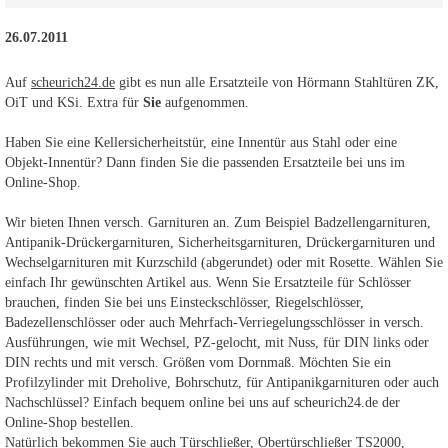
26.07.2011
Auf
scheurich24.de
gibt es nun alle Ersatzteile von Hörmann Stahltüren ZK,
OiT und KSi. Extra für
Sie
aufgenommen.
Haben Sie eine Kellersicherheitstür, eine Innentür aus Stahl oder eine
Objekt-Innentür? Dann finden Sie die passenden Ersatzteile bei uns im
Online-Shop.
Wir bieten Ihnen versch. Garnituren an. Zum Beispiel Badzellengarnituren,
Antipanik-Drückergarnituren, Sicherheitsgarnituren, Drückergarnituren und
Wechselgarnituren mit Kurzschild (abgerundet) oder mit Rosette. Wählen Sie
einfach Ihr gewünschten Artikel aus. Wenn Sie Ersatzteile für Schlösser
brauchen, finden Sie bei uns Einsteckschlösser, Riegelschlösser,
Badezellenschlösser oder auch Mehrfach-Verriegelungsschlösser in versch.
Ausführungen, wie mit Wechsel, PZ-gelocht, mit Nuss, für DIN links oder
DIN rechts und mit versch. Größen vom Dornmaß. Möchten Sie ein
Profilzylinder mit Dreholive, Bohrschutz, für Antipanikgarnituren oder auch
Nachschlüssel? Einfach bequem online bei uns auf scheurich24.de der
Online-Shop bestellen.
Natürlich bekommen Sie auch Türschließer, Obertürschließer TS2000,