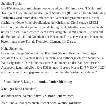
Stabiles Türblatt
Die KSI überzeugt mit einem doppelwandigen, 40 mm dicken Türblatt mit
3-seitigem Dickfalz und beidseitigem Stahlblech (0,8 mm). Die Stabilität des
Türblattes wird durch den umlaufenden Verstärkungsrahmen und die voll
flächig verklebte Mineralwolleinlage gewährleistet. Die 3-seitige EPDM-
Dichtung und die doppelte Lippendichtung (inkl. Alu-Halbrund schwelle als
unterer Abschluss) dichten zudem zuverlässig ab. Damit können Sie sich auf
die Funktionalität und Dichtheit der Hörmann Tür stets verlassen. Hörmann
bietet Ihnen diese Tür als Komplett-Element mit Zarge.
Hohe Sicherheit
Die serienmäßige Sicherheit der KSI lässt Sie und Ihre Familie ruhiger
schlafen: Die Tür verfügt über eine zieh- und aufbohrgeschützte Sicherheits-
Wechselgarnitur. Durch die massiven Stahlbolzen an der Bandseite ist ein
Aufhebeln kaum möglich. Die KSI ist nach Europa-Norm DIN V ENV 1627
auf Band- und Band gegenseite geprüft und hat die Widerstandsklasse 2.
1,5 mm dicke Eckzarge mit
umlaufender Dichtung
3-teiliges Band
(Standard)
dreidimensional
verstellbares VX-Band
(auf Wunsch)
Zieh- und aufbohrgeschützte
Sicherheits-Wechselgarnitur