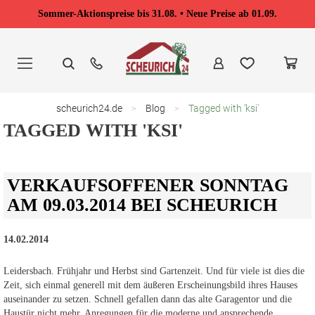
Sommer-Aktionspreise bis 31.08. • Neue Preise ab 01.09.
Zum
Inhalt
springen
scheurich24.de
Blog
Tagged with 'ksi'
TAGGED WITH 'KSI'
VERKAUFSOFFENER SONNTAG
AM 09.03.2014 BEI SCHEURICH
14.02.2014
Leidersbach. Frühjahr und Herbst sind Gartenzeit. Und für viele ist dies die
Zeit, sich einmal generell mit dem äußeren Erscheinungsbild ihres Hauses
auseinander zu setzen. Schnell gefallen dann das alte Garagentor und die
Haustür nicht mehr. Anregungen für die moderne und ansprechende