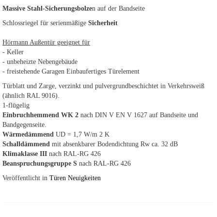
Massive Stahl-Sicherungsbolze
n auf der Bandseite
Schlossriegel für serienmäßige
Sicherheit
Hörmann Außentür geeignet für
- Keller
- unbeheizte Nebengebäude
- freistehende Garagen Einbaufertiges Türelement
Türblatt und Zarge, verzinkt und pulvergrundbeschichtet in Verkehrsweiß
(ähnlich RAL 9016).
1-flügelig
Einbruchhemmend WK 2
nach DIN V EN V 1627 auf Bandseite und
Bandgegenseite.
Wärmedämmend
UD = 1,7 W/m 2 K
Schalldämmend
mit absenkbarer Bodendichtung Rw ca. 32 dB
Klimaklasse III
nach RAL-RG 426
Beanspruchungsgruppe S
nach RAL-RG 426
Veröffentlicht in
Türen Neuigkeiten