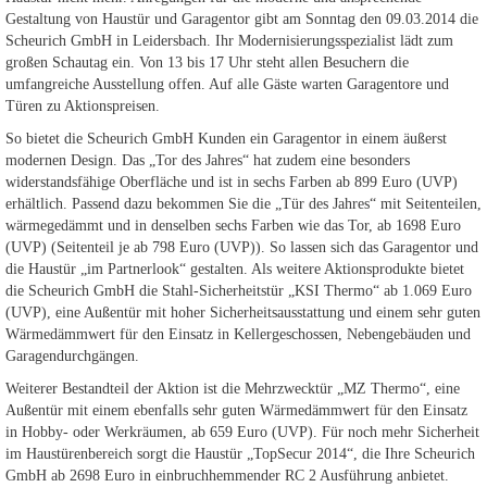
Gestaltung von Haustür und Garagentor gibt am Sonntag den 09.03.2014 die
Scheurich GmbH in Leidersbach. Ihr Modernisierungsspezialist lädt zum
großen Schautag ein. Von 13 bis 17 Uhr steht allen Besuchern die
umfangreiche Ausstellung offen. Auf alle Gäste warten Garagentore und
Türen zu Aktionspreisen.
So bietet die Scheurich GmbH Kunden ein Garagentor in einem äußerst
modernen Design. Das „Tor des Jahres“ hat zudem eine besonders
widerstandsfähige Oberfläche und ist in sechs Farben ab 899 Euro (UVP)
erhältlich. Passend dazu bekommen Sie die „Tür des Jahres“ mit Seitenteilen,
wärmegedämmt und in denselben sechs Farben wie das Tor, ab 1698 Euro
(UVP) (Seitenteil je ab 798 Euro (UVP)). So lassen sich das Garagentor und
die Haustür „im Partnerlook“ gestalten. Als weitere Aktionsprodukte bietet
die Scheurich GmbH die Stahl-Sicherheitstür „KSI Thermo“ ab 1.069 Euro
(UVP), eine Außentür mit hoher Sicherheitsausstattung und einem sehr guten
Wärmedämmwert für den Einsatz in Kellergeschossen, Nebengebäuden und
Garagendurchgängen.
Weiterer Bestandteil der Aktion ist die Mehrzwecktür „MZ Thermo“, eine
Außentür mit einem ebenfalls sehr guten Wärmedämmwert für den Einsatz
in Hobby- oder Werkräumen, ab 659 Euro (UVP). Für noch mehr Sicherheit
im Haustürenbereich sorgt die Haustür „TopSecur 2014“, die Ihre Scheurich
GmbH ab 2698 Euro in einbruchhemmender RC 2 Ausführung anbietet.