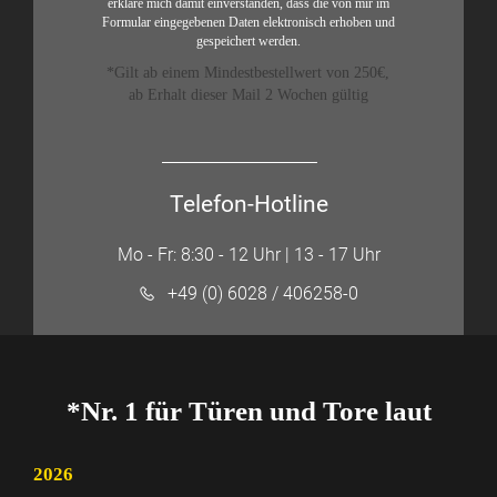
erkläre mich damit einverstanden, dass die von mir im
Formular eingegebenen Daten elektronisch erhoben und
gespeichert werden.
*Gilt ab einem Mindestbestellwert von 250€,
ab Erhalt dieser Mail 2 Wochen gültig
Telefon-Hotline
Mo - Fr: 8:30 - 12 Uhr | 13 - 17 Uhr
+49 (0) 6028 / 406258-0
*Nr. 1 für Türen und Tore laut
2026