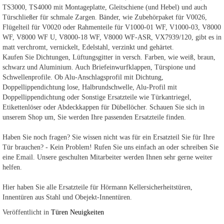
TS3000, TS4000 mit Montageplatte, Gleitschiene (und Hebel) und auch
Türschließer für schmale Zargen. Bänder, wie Zubehörpaket für V0026,
Flügelteil für V0020 oder Rahmenteile für V1000-01 WF, V1000-03, V8000
WF, V8000 WF U, V8000-18 WF, V8000 WF-ASR, VX7939/120, gibt es in
matt verchromt, vernickelt, Edelstahl, verzinkt und gehärtet.
Kaufen Sie Dichtungen, Lüftungsgitter in versch. Farben, wie weiß, braun,
schwarz und Aluminium. Auch Briefeinwurfklappen, Türspione und
Schwellenprofile. Ob Alu-Anschlagsprofil mit Dichtung,
Doppellippendichtung lose, Halbrundschwelle, Alu-Profil mit
Doppellippendichtung oder Sonstige Ersatzteile wie Türkantriegel,
Etikettenlöser oder Abdeckkappen für Dübellöcher. Schauen Sie sich in
unserem Shop um, Sie werden Ihre passenden Ersatzteile finden.
Haben Sie noch fragen? Sie wissen nicht was für ein Ersatzteil Sie für Ihre
Tür brauchen? - Kein Problem! Rufen Sie uns einfach an oder schreiben Sie
eine Email. Unsere geschulten Mitarbeiter werden Ihnen sehr gerne weiter
helfen.
Hier haben Sie alle Ersatzteile für Hörmann Kellersicherheitstüren,
Innentüren aus Stahl und Obejekt-Innentüren.
Veröffentlicht in
Türen Neuigkeiten