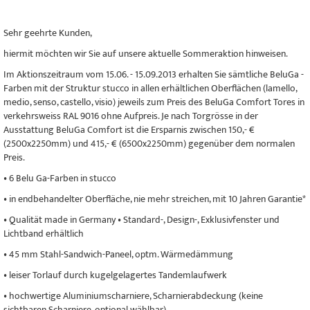
Sehr geehrte Kunden,
hiermit möchten wir Sie auf unsere aktuelle Sommeraktion hinweisen.
Im Aktionszeitraum vom 15.06. - 15.09.2013 erhalten Sie sämtliche BeluGa -
Farben mit der Struktur stucco in allen erhältlichen Oberflächen (lamello,
medio, senso, castello, visio) jeweils zum Preis des BeluGa Comfort Tores in
verkehrsweiss RAL 9016 ohne Aufpreis. Je nach Torgrösse in der
Ausstattung BeluGa Comfort ist die Ersparnis zwischen 150,- €
(2500x2250mm) und 415,- € (6500x2250mm) gegenüber dem normalen
Preis.
• 6 Belu Ga-Farben in stucco
• in endbehandelter Oberfläche, nie mehr streichen, mit 10 Jahren Garantie*
• Qualität made in Germany • Standard-, Design-, Exklusivfenster und
Lichtband erhältlich
• 45 mm Stahl-Sandwich-Paneel, optm. Wärmedämmung
• leiser Torlauf durch kugelgelagertes Tandemlaufwerk
• hochwertige Aluminiumscharniere, Scharnierabdeckung (keine
sichtbaren Scharniere, optional wählbar)