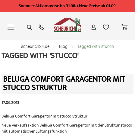
Sommer-Aktionspreise bis 31.08. • Neue Preise ab 01.09.
Zum
Inhalt
springen
scheurich24.de
Blog
Tagged with 'stucco'
TAGGED WITH 'STUCCO'
BELUGA COMFORT GARAGENTOR MIT
STUCCO STRUKTUR
17.06.2013
BeluGa Comfort Garagentor mit stucco Struktur
Neue Verkaufsaktion BeluGa Comfort Garagentor mit der Struktur stucco
mit automatischer Lüftungsfunktion