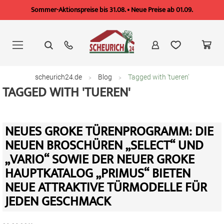
Sommer-Aktionspreise bis 31.08. • Neue Preise ab 01.09.
Zum
Inhalt
springen
scheurich24.de
Blog
Tagged with 'tueren'
TAGGED WITH 'TUEREN'
NEUES GROKE TÜRENPROGRAMM: DIE
NEUEN BROSCHÜREN „SELECT“ UND
„VARIO“ SOWIE DER NEUER GROKE
HAUPTKATALOG „PRIMUS“ BIETEN
NEUE ATTRAKTIVE TÜRMODELLE FÜR
JEDEN GESCHMACK