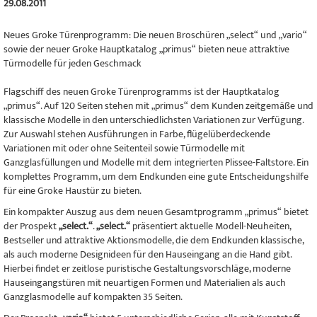
29.08.2011
Neues Groke Türenprogramm: Die neuen Broschüren „select“ und „vario“
sowie der neuer Groke Hauptkatalog „primus“ bieten neue attraktive
Türmodelle für jeden Geschmack
Flagschiff des neuen Groke Türenprogramms ist der Hauptkatalog
„primus“. Auf 120 Seiten stehen mit „primus“ dem Kunden zeitgemäße und
klassische Modelle in den unterschiedlichsten Variationen zur Verfügung.
Zur Auswahl stehen Ausführungen in Farbe, flügelüberdeckende
Variationen mit oder ohne Seitenteil sowie Türmodelle mit
Ganzglasfüllungen und Modelle mit dem integrierten Plissee-Faltstore. Ein
komplettes Programm, um dem Endkunden eine gute Entscheidungshilfe
für eine Groke Haustür zu bieten.
Ein kompakter Auszug aus dem neuen Gesamtprogramm „primus“ bietet
der Prospekt
„select.“
.
„select.“
präsentiert aktuelle Modell-Neuheiten,
Bestseller und attraktive Aktionsmodelle, die dem Endkunden klassische,
als auch moderne Designideen für den Hauseingang an die Hand gibt.
Hierbei findet er zeitlose puristische Gestaltungsvorschläge, moderne
Hauseingangstüren mit neuartigen Formen und Materialien als auch
Ganzglasmodelle auf kompakten 35 Seiten.