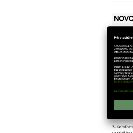
NOVO
01.08.2012
Novoferm
Kaufen Sie b
1.
Schützt M
Das Novofer
ganz gleich
2.
Schützt 
Das automat
Verriegelun
3.
Komforta