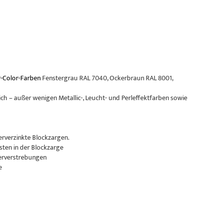
-Color-Farben
Fenstergrau RAL 7040, Ockerbraun RAL 8001,
ch – außer wenigen Metallic-, Leucht- und Perleffektfarben sowie
erverzinkte Blockzargen.
sten in der Blockzarge
erverstrebungen
e