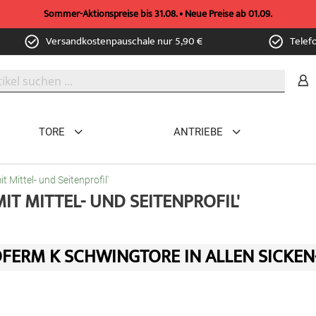
Sommer-Aktionspreise bis 31.08. • Neue Preise ab 01.09.
Versandkostenpauschale nur 5,90 €
Telef
TORE
ANTRIEBE
 Mittel- und Seitenprofil'
T MITTEL- UND SEITENPROFIL'
FERM K SCHWINGTORE IN ALLEN SICKEN