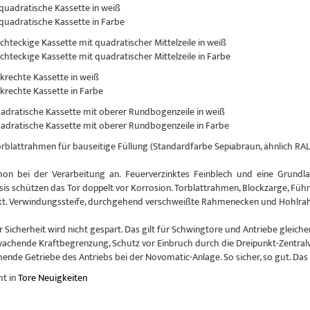
 quadratische Kassette in weiß
 quadratische Kassette in Farbe
echteckige Kassette mit quadratischer Mittelzeile in weiß
echteckige Kassette mit quadratischer Mittelzeile in Farbe
nkrechte Kassette in weiß
nkrechte Kassette in Farbe
uadratische Kassette mit oberer Rundbogenzeile in weiß
uadratische Kassette mit oberer Rundbogenzeile in Farbe
Torblattrahmen für bauseitige Füllung (Standardfarbe Sepiabraun, ähnlich RAL
hon bei der Verarbeitung an. Feuerverzinktes Feinblech und eine Grundlac
sis schützen das Tor doppelt vor Korrosion. Torblattrahmen, Blockzarge, Führ
kt. Verwindungssteife, durchgehend verschweißte Rahmenecken und Hohlrahm
r Sicherheit wird nicht gespart. Das gilt für Schwingtore und Antriebe glei
achende Kraftbegrenzung, Schutz vor Einbruch durch die Dreipunkt-Zentral
nde Getriebe des Antriebs bei der Novomatic-Anlage. So sicher, so gut. Das
ht in
Tore Neuigkeiten