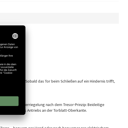
sgestattet. Sobald das Tor beim Schließen auf ein Hindernis trifft,
derstand.
ne Dreipunktverriegelung nach dem Tresor-Prinzip: Beideitige
lbsthemmung des Antriebs an der Torblatt-Oberkante.