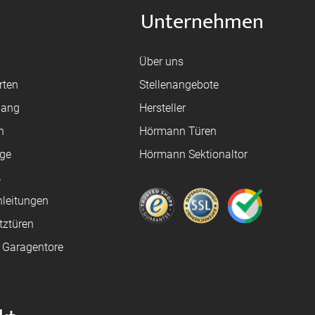
Unternehmen
Über uns
rten
Stellenangebote
gang
Hersteller
n
Hörmann Türen
age
Hörmann Sektionaltor
ß
leitungen
tztüren
e Garagentore