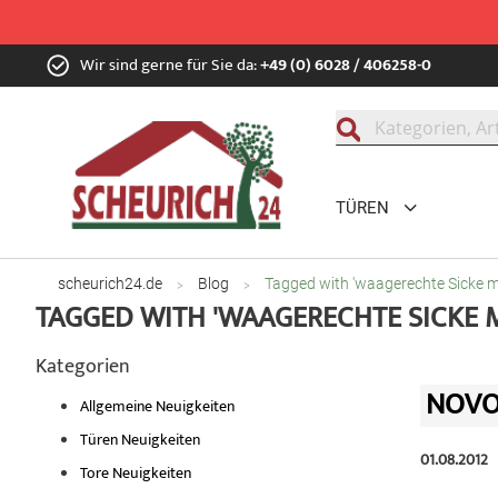
Zum
Wir sind gerne für Sie da:
+49 (0) 6028 / 406258-0
Inhalt
springen
Suche
TÜREN
scheurich24.de
Blog
Tagged with 'waagerechte Sicke mit
TAGGED WITH 'WAAGERECHTE SICKE MI
Kategorien
NOVO
Allgemeine Neuigkeiten
Türen Neuigkeiten
01.08.2012
Tore Neuigkeiten