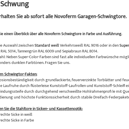
n Schwung
erhalten Sie ab sofort alle Novoferm Garagen-Schwingtore.
ie einen Überblick über alle Novoferm Schwingtore in Farbe und Ausführung.
ie Auswahl zwischen
Standard weiß
Verkehrsweiß RAL 9016 oder in den
Super
RAL 5014, Tannengrün RAL 6009 und Sepiabraun RAL 8014.
hl: Neben Super-Color-Farben sind fast alle individuellen Farbwünsche mögli
onders dunklen Farbtönen. Fragen Sie uns.
rm Schwingtor-Fakten:
osionsbeständigkeit durch grundlackierte, feuerverzinkte Torblätter und feu
 Laufruhe durch flüsterleise Kunststoff-Laufrollen und Kunststoff-Schleifl ei
indungssteife durch durchgehend verschweißte Hohlrahmenprofi le mit Qu
edienung und höchste Funktionssicherheit durch stabile Dreifach-Federpaket
en Sie die Stahltore in Sicken- und Kassettenoptik:
rechte Sicke in weiß
rechte Sicke in Farbe