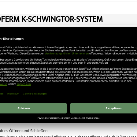
FERM K-SCHWINGTOR-SYSTEM
 Schwingtor Modell Rees auch mit Antrieb erhältlich!
ei uns online das Novoferm Schwingtor-System.
enschen: Das Tor, das sich selbst überwacht
m Schwingtor-System ist mit einer selbstüberwachenden Abschaltautomatik au
, ob Gegenstand oder Person, stoppt und öffnet es sofort beim geringsten Wi
Eigentum: Vorbildliche Einbruchhemmung
ische Novoferm Schwingtor-System schützt Ihr Eigentum zusätzlich durch ei
g durch massive Bolzen in der Zarge, zusätzliche Verriegelung durch die Se
bles Öffnen und Schließen