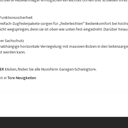
nstruierte Hebelarmlager ermöglichen ein leichtes Öffnen und Schließen Ih
Funktionssicherheit
Dreifach-Zugfederpakete sorgen für „federleichten“ Bedienkomfort bei höchste
nicht wegspringen, denn sie ist oben wie unten fest eingedreht. Darüber hinau
her Sachschutz
abhängige horizontale Verriegelung mit massiven Bolzen in den Seitenzargen
cht werden kann.
ER
klicken, finden Sie alle Novoferm Garagen-Schwingtore.
ht in
Tore Neuigkeiten