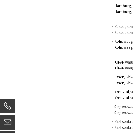
-
Hamburg
,
-
Hamburg
,
-
Kassel
, se
-
Kassel
, se
-
Köln
, waag
-
Köln
, waag
-
Kleve
, waa
-
Kleve
, waa
-
Essen
, Sic
-
Essen
, Sic
-
Kreuztal
, 
-
Kreuztal
, 
- Siegen, w
- Siegen, w
- Kiel, senk
- Kiel, senk