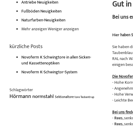
Gut i
Antriebe Neuigkeiten
Fußböden Neuigkeiten
Bei uns 
Naturfarben-Neuigkeiten
Mehr anzeigen
Weniger anzeigen
Hier
haben S
kürzliche Posts
Sie haben d
Taubenblau 
Novoferm K Schwingtore in allen Sicken-
RAL nach Wa
und Kassettenoptiken
einigen bes
Novoferm K-Schwingtor-System
Die Novofe
- Hohe Korr
- Angenehme
Schlagwörter
- Hohe Verw
Hörmann
normstahl
Sektionaltore
tore
Teckentrup
- Leichte B
Bei uns find
-
Rees
, senk
-
Rees
, senk