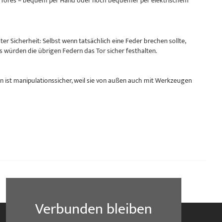
res Tores – bequem per Hand oder noch bequemer per elektrischem
r Sicherheit: Selbst wenn tatsächlich eine Feder brechen sollte,
s würden die übrigen Federn das Tor sicher festhalten.
 ist manipulationssicher, weil sie von außen auch mit Werkzeugen
Verbunden bleiben