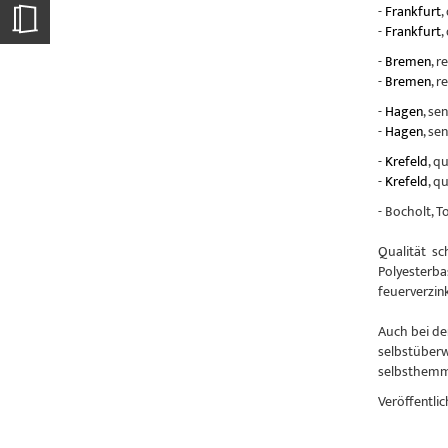
-
Frankfurt
,
-
Frankfurt
,
-
Bremen
, r
-
Bremen
, r
-
Hagen
, se
-
Hagen
, se
-
Krefeld
, q
-
Krefeld
, q
- Bocholt, 
Qualität sc
Polyesterba
feuerverzin
Auch bei de
selbstüberw
selbsthemme
Veröffentlic