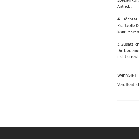
Speziell ko
Antrieb.
4.
Höchste 
Kraftvolle 
könnte sie 
5.
Zusätzlic
Die bodenun
nicht errei
Wenn Sie
HI
Veröffentlic