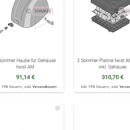
Sommer Haube für Gehäuse
2 Sommer Platine twist A
twist AM
inkl. Gehäuse
91,14 €
310,70 €
l. 19% Steuern
,
exkl.
Versandkosten
Inkl. 19% Steuern
,
exkl.
Versa
addAuf
den
Wunschzettel