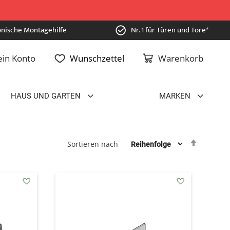
onische Montagehilfe
Nr. 1 für Türen und Tore*
in Konto
Wunschzettel
Warenkorb
HAUS UND GARTEN
MARKEN
Absteig
Sortieren nach
sortiere
addAuf
addAuf
den
den
Wunschzettel
Wunschzettel