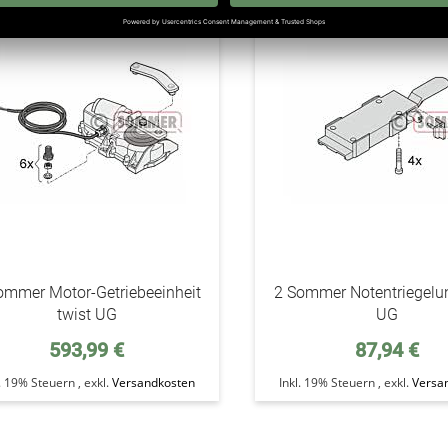
addAuf
den
Wunschzettel
ommer Motor-Getriebeeinheit
2 Sommer Notentriegelun
twist UG
UG
593,99 €
87,94 €
l. 19% Steuern
,
exkl.
Versandkosten
Inkl. 19% Steuern
,
exkl.
Versa