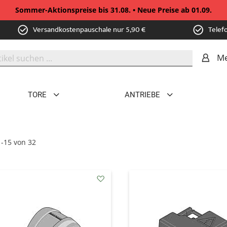
Sommer-Aktionspreise bis 31.08. • Neue Preise ab 01.09.
Versandkostenpauschale nur 5,90 €
Telef
Me
TORE
ANTRIEBE
1
-
15
von
32
addAuf
den
Wunschzettel