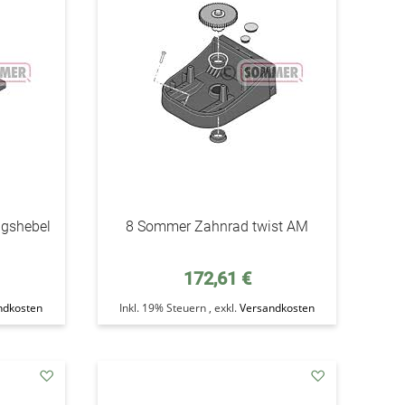
Wunschzettel
Wunschzettel
ngshebel
8 Sommer Zahnrad twist AM
172,61 €
ndkosten
Inkl. 19% Steuern
,
exkl.
Versandkosten
addAuf
addAuf