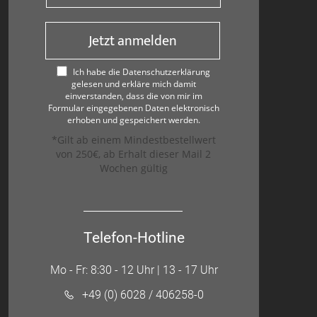
Jetzt anmelden
Ich habe die Datenschutzerklärung
gelesen und erkläre mich damit
einverstanden, dass die von mir im
Formular eingegebenen Daten elektronisch
erhoben und gespeichert werden.
*Gilt ab einem Mindestbestellwert
von 250€, ab Erhalt dieser Mail 2
Wochen gültig
Telefon-Hotline
Mo - Fr: 8:30 - 12 Uhr | 13 - 17 Uhr
+49 (0) 6028 / 406258-0