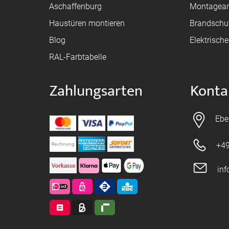
Aschaffenburg
Montagean
Haustüren montieren
Brandschu
Blog
Elektrisch
RAL-Farbtabelle
Zahlungsarten
Konta
Ebe
+49
in