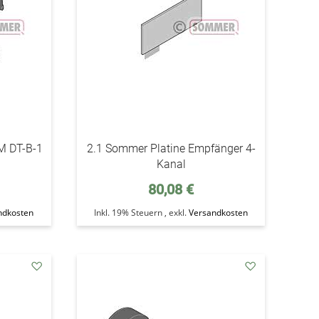
M DT-B-1
2.1 Sommer Platine Empfänger 4-
Kanal
80,08 €
ndkosten
Inkl. 19% Steuern
,
exkl.
Versandkosten
addAuf
addAuf
den
den
Wunschzettel
Wunschzettel