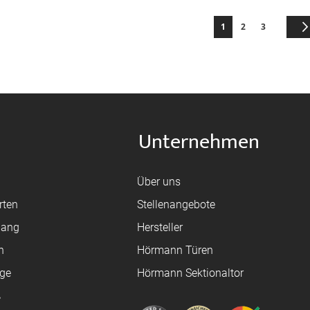
Seite
Sie lesen gerade die S
Seite
Seite
1
2
3
Unternehmen
Über uns
rten
Stellenangebote
gang
Hersteller
n
Hörmann Türen
age
Hörmann Sektionaltor
ß