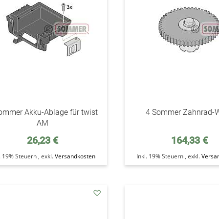
ommer Akku-Ablage für twist
4 Sommer Zahnrad-W
AM
26,23 €
164,33 €
l. 19% Steuern
,
exkl.
Versandkosten
Inkl. 19% Steuern
,
exkl.
Versa
addAuf
den