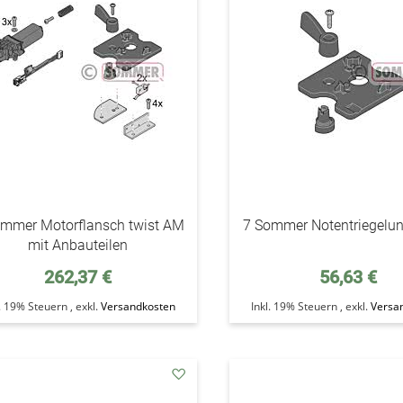
Wunschzettel
ommer Motorflansch twist AM
7 Sommer Notentriegelu
mit Anbauteilen
262,37 €
56,63 €
l. 19% Steuern
,
exkl.
Versandkosten
Inkl. 19% Steuern
,
exkl.
Versa
addAuf