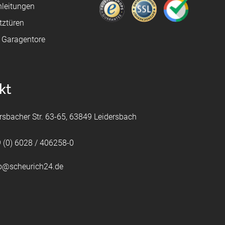
leitungen
tztüren
e Garagentore
kt
rsbacher Str. 63-65, 63849 Leidersbach
 (0) 6028 / 406258-0
fo@scheurich24.de