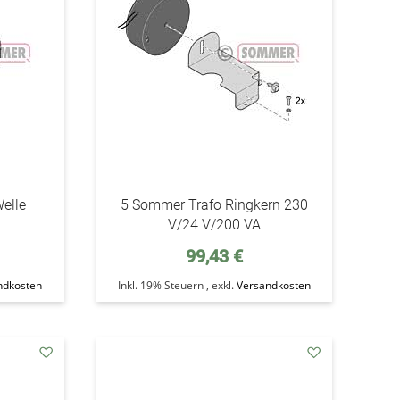
elle
5 Sommer Trafo Ringkern 230
V/24 V/200 VA
99,43 €
ndkosten
Inkl. 19% Steuern
,
exkl.
Versandkosten
addAuf
addAuf
den
den