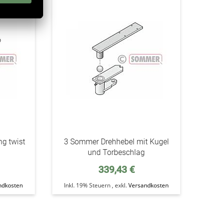
addAuf
addAuf
den
den
Wunschzettel
Wunschzettel
g twist
3 Sommer Drehhebel mit Kugel
und Torbeschlag
339,43 €
ndkosten
Inkl. 19% Steuern
,
exkl.
Versandkosten