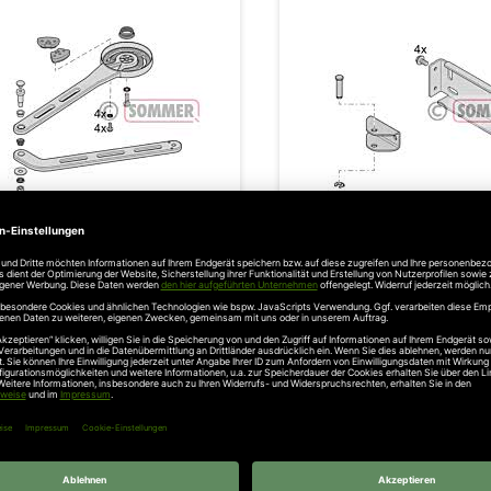
den
Wunschzettel
9 Sommer Knickarme mit
Sommer Beschläge twist
Verbindungsteilen, Set
149,14 €
33,15 €
l. 19% Steuern
,
exkl.
Versandkosten
Inkl. 19% Steuern
,
exkl.
Versa