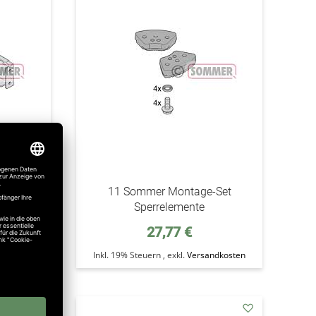
den
den
Wunschzettel
Wunschzettel
 AM, Set
11 Sommer Montage-Set
Sperrelemente
27,77 €
ndkosten
Inkl. 19% Steuern
,
exkl.
Versandkosten