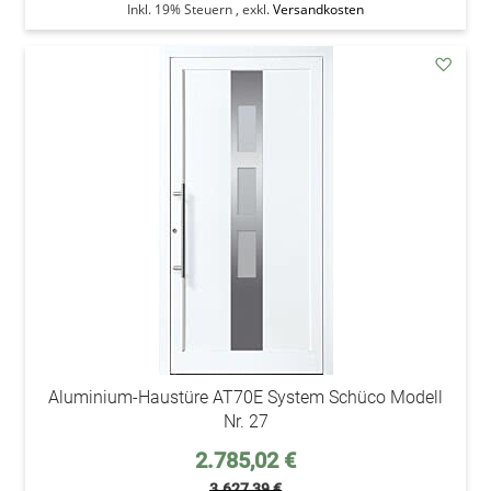
Inkl. 19% Steuern
,
exkl.
Versandkosten
addAu
den
Wunsc
Aluminium-Haustüre AT70E System Schüco Modell
Nr. 27
Sonderpreis
2.785,02 €
3.627,39 €