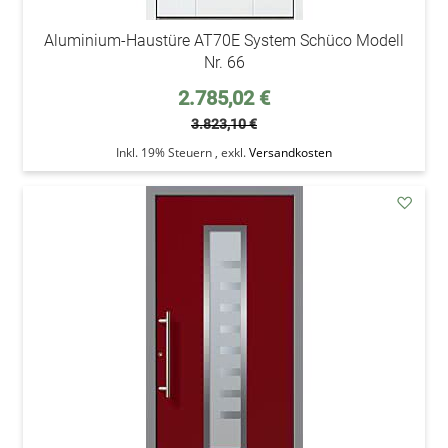
Aluminium-Haustüre AT70E System Schüco Modell
Nr. 66
Sonderpreis
2.785,02 €
3.823,10 €
Inkl. 19% Steuern
,
exkl.
Versandkosten
addAu
den
Wunsc