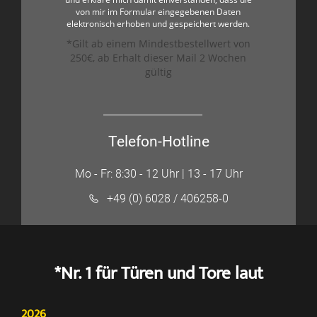
von mir im Formular eingegebenen Daten
elektronisch erhoben und gespeichert werden.
*Gilt ab einem Mindestbestellwert von
250€, ab Erhalt dieser Mail 2 Wochen
gültig
Telefon-Hotline
Mo - Fr: 8:30 - 12 Uhr | 13 - 17 Uhr
+49 (0) 6028 / 406258-0
*Nr. 1 für Türen und Tore laut
2026