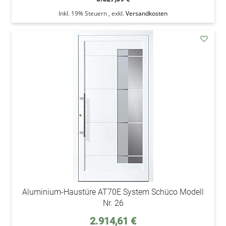
Inkl. 19% Steuern
,
exkl.
Versandkosten
addAu
den
Wunsc
Aluminium-Haustüre AT70E System Schüco Modell
Nr. 26
Sonderpreis
2.914,61 €