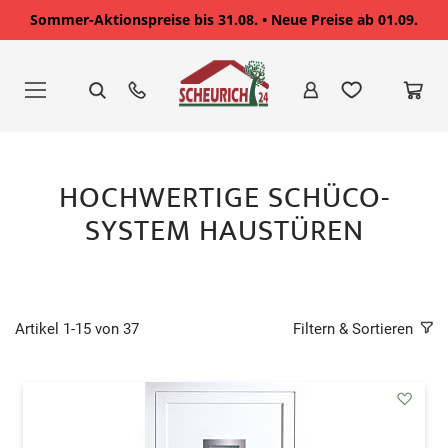
Sommer-Aktionspreise bis 31.08. • Neue Preise ab 01.09.
Zum
Inhalt
springen
HOCHWERTIGE SCHÜCO-
SYSTEM HAUSTÜREN
Artikel
1
-
15
von
37
Filtern & Sortieren
addAu
den