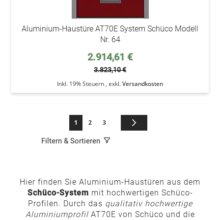
Aluminium-Haustüre AT70E System Schüco Modell
Nr. 64
Sonderpreis
2.914,61 €
3.823,10 €
Inkl. 19% Steuern
,
exkl.
Versandkosten
Seite
Sie lesen gerade die Seite
Seite
Seite
Seite
Weiter
1
2
3
Filtern & Sortieren
Hier finden Sie Aluminium-Haustüren aus dem
Schüco-System
mit hochwertigen Schüco-
Profilen. Durch das
qualitativ hochwertige
Aluminiumprofil
AT70E von Schüco und die