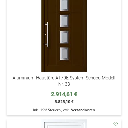
den
Wunsc
Aluminium-Haustüre AT70E System Schüco Modell
Nr. 33
Sonderpreis
2.914,61 €
3.823,10 €
Inkl. 19% Steuern
,
exkl.
Versandkosten