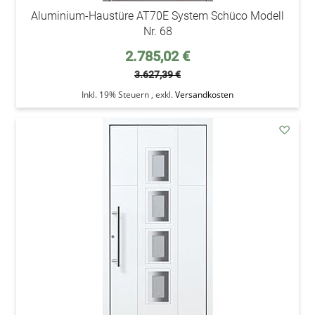
Aluminium-Haustüre AT70E System Schüco Modell
Nr. 68
Sonderpreis
2.785,02 €
3.627,39 €
Inkl. 19% Steuern
,
exkl.
Versandkosten
addAu
den
Wunsc