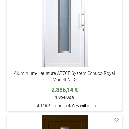
Wunsc
Aluminium-Haustüre AT70E System Schüco Royal
Modell Nr. 3
Sonderpreis
2.386,14 €
3.354,02 €
Inkl. 19% Steuern
,
exkl.
Versandkosten
addAu