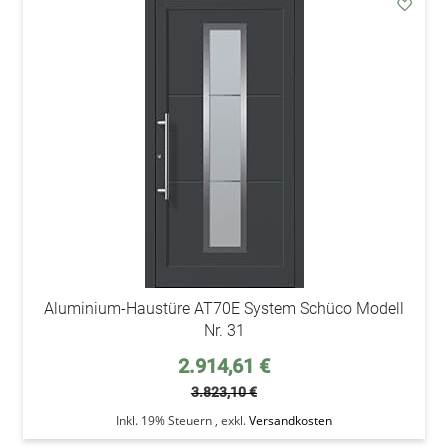
addAu
den
Wunsc
Aluminium-Haustüre AT70E System Schüco Modell
Nr. 31
Sonderpreis
2.914,61 €
3.823,10 €
Inkl. 19% Steuern
,
exkl.
Versandkosten