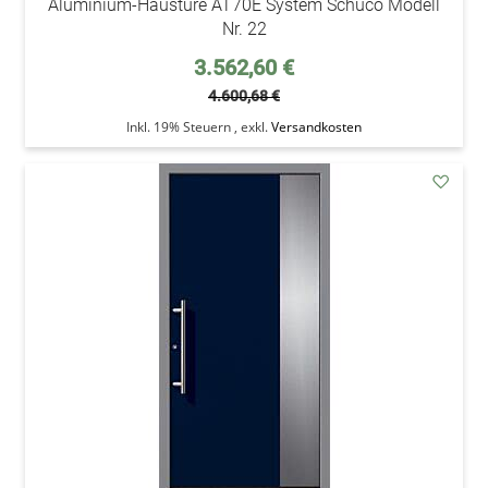
Aluminium-Haustüre AT70E System Schüco Modell
Nr. 22
Sonderpreis
3.562,60 €
4.600,68 €
Inkl. 19% Steuern
,
exkl.
Versandkosten
addAu
den
Wunsc