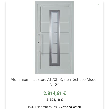
addAu
den
Wunsc
Aluminium-Haustüre AT70E System Schüco Modell
Nr. 30
Sonderpreis
2.914,61 €
3.823,10 €
Inkl. 19% Steuern
,
exkl.
Versandkosten