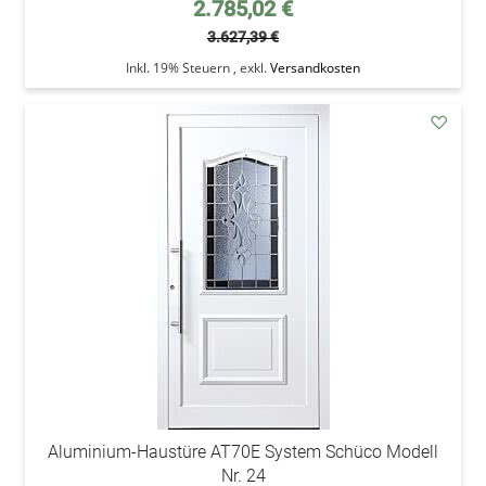
Sonderpreis
2.785,02 €
3.627,39 €
Inkl. 19% Steuern
,
exkl.
Versandkosten
addAu
den
Wunsc
Aluminium-Haustüre AT70E System Schüco Modell
Nr. 24