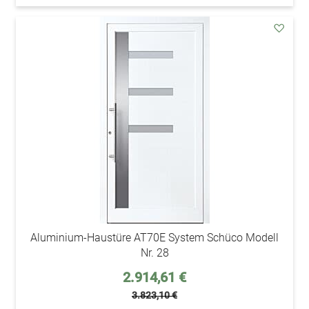
addAu
den
Wunsc
Aluminium-Haustüre AT70E System Schüco Modell
Nr. 28
Sonderpreis
2.914,61 €
3.823,10 €