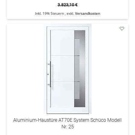
3.823,10 €
Inkl. 19% Steuern
,
exkl.
Versandkosten
addAu
den
Wunsc
Aluminium-Haustüre AT70E System Schüco Modell
Nr. 25