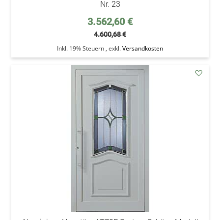
Nr. 23
Sonderpreis
3.562,60 €
4.600,68 €
Inkl. 19% Steuern
,
exkl.
Versandkosten
addAu
den
Wunsc