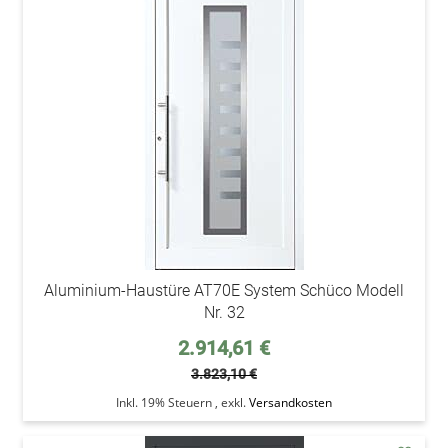
addAu
den
Wunsc
Aluminium-Haustüre AT70E System Schüco Modell
Nr. 32
Sonderpreis
2.914,61 €
3.823,10 €
Inkl. 19% Steuern
,
exkl.
Versandkosten