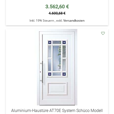
Sonderpreis
3.562,60 €
4.600,68 €
Inkl. 19% Steuern
,
exkl.
Versandkosten
addAu
den
Wunsc
Aluminium-Haustüre AT70E System Schüco Modell