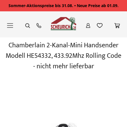
Sommer-Aktionspreise bis 31.08. • Neue Preise ab 01.09.
Zum
Inhalt
springen
Zum
Chamberlain 2-Kanal-Mini Handsender
Ende
der
Modell HE54332, 433.92Mhz Rolling Code
Bildgalerie
springen
- nicht mehr lieferbar