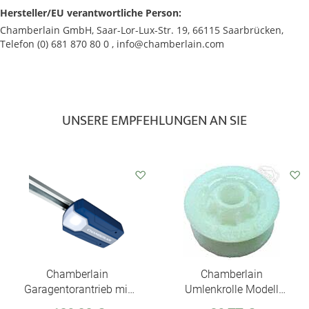
Hersteller/EU verantwortliche Person:
Chamberlain GmbH, Saar-Lor-Lux-Str. 19, 66115 Saarbrücken,
Telefon (0) 681 870 80 0 , info@chamberlain.com
UNSERE EMPFEHLUNGEN AN SIE
Auf
Auf
den
den
Wunschzettel
Wunschzettel
Chamberlain
Chamberlain
Garagentorantrieb mit
Umlenkrolle Modell
Schiene und
144C0077