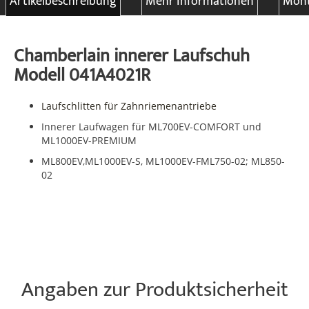
Artikelbeschreibung
Mehr Informationen
Mont
Chamberlain innerer Laufschuh
Modell 041A4021R
Laufschlitten für Zahnriemenantriebe
Innerer Laufwagen für ML700EV-COMFORT und
ML1000EV-PREMIUM
ML800EV,ML1000EV-S, ML1000EV-FML750-02; ML850-
02
Angaben zur Produktsicherheit