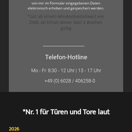
von mir im Formular eingegebenen Daten
elektronisch erhoben und gespeichert werden.
*Gilt ab einem Mindestbestellwert von
250€, ab Erhalt dieser Mail 2 Wochen
gültig
Telefon-Hotline
Mo - Fr: 8:30 - 12 Uhr | 13 - 17 Uhr
+49 (0) 6028 / 406258-0
*Nr. 1 für Türen und Tore laut
2026