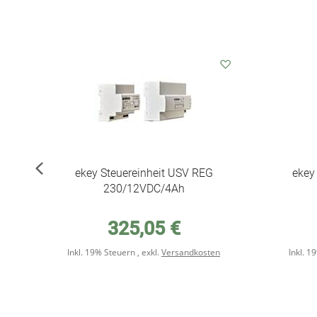
Auf
Auf
den
den
Wunschzettel
Wunschzettel
ekey Steuereinheit USV REG
ekey
230/12VDC/4Ah
325,05 €
Inkl. 19% Steuern
,
exkl.
Versandkosten
Inkl. 