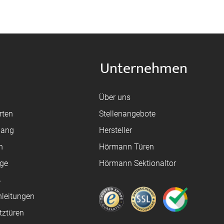
Unternehmen
Über uns
rten
Stellenangebote
gang
Hersteller
n
Hörmann Türen
age
Hörmann Sektionaltor
ß
leitungen
tztüren