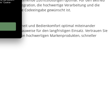
d ergänzt bestehende Zutrittslösungen optimal. Für den Betrieb
einfache Integration, die hochwertige Verarbeitung und die
en eine sichere Codeeingabe gewünscht ist.
 Design, Sicherheit und Bedienkomfort optimal miteinander
ne robuste Bauweise für den langfristigen Einsatz. Vertrauen Sie
rofitieren Sie von hochwertigen Markenprodukten, schneller