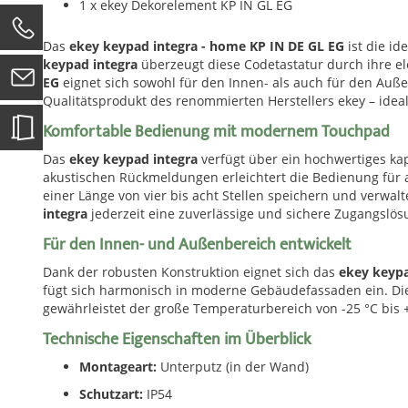
1 x ekey Dekorelement KP IN GL EG
0
Das
ekey keypad integra - home KP IN DE GL EG
ist die id
keypad integra
überzeugt diese Codetastatur durch ihre ele
EG
eignet sich sowohl für den Innen- als auch für den Auß
Qualitätsprodukt des renommierten Herstellers ekey – ide
Komfortable Bedienung mit modernem Touchpad
Das
ekey keypad integra
verfügt über ein hochwertiges ka
akustischen Rückmeldungen erleichtert die Bedienung für 
einer Länge von vier bis acht Stellen speichern und verwa
integra
jederzeit eine zuverlässige und sichere Zugangslös
Für den Innen- und Außenbereich entwickelt
Dank der robusten Konstruktion eignet sich das
ekey keypa
fügt sich harmonisch in moderne Gebäudefassaden ein. Die
gewährleistet der große Temperaturbereich von -25 °C bis 
Technische Eigenschaften im Überblick
Montageart:
Unterputz (in der Wand)
Schutzart:
IP54