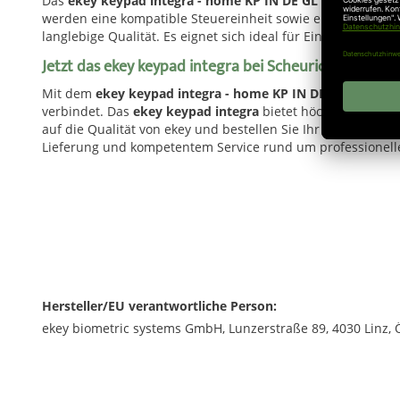
Das
ekey keypad integra - home KP IN DE GL EG
wurde spez
werden eine kompatible Steuereinheit sowie ein passendes 
langlebige Qualität. Es eignet sich ideal für Einfamilien
Jetzt das ekey keypad integra bei Scheurich24 bestel
Mit dem
ekey keypad integra - home KP IN DE GL EG
inves
verbindet. Das
ekey keypad integra
bietet höchste Zuverläs
auf die Qualität von ekey und bestellen Sie Ihr
ekey keypad
Lieferung und kompetentem Service rund um professionelle
Hersteller/EU verantwortliche Person:
ekey biometric systems GmbH, Lunzerstraße 89, 4030 Linz, Ös