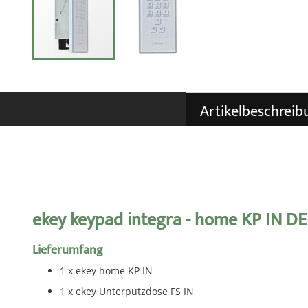
Zum
Anfang
der
Artikelbeschreib
Bildgalerie
springen
ekey keypad integra - home KP IN DE
Lieferumfang
1 x ekey home KP IN
1 x ekey Unterputzdose FS IN