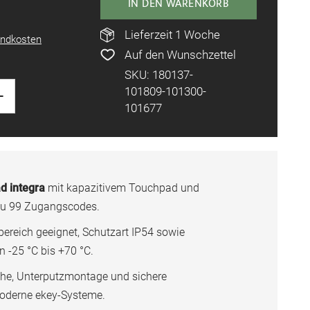
IN DEN WARENKORB
Lieferzeit 1 Woche
ndkosten
Auf den Wunschzettel
SKU: 180137-
+
101809-101300-
101677
d integra
mit kapazitivem Touchpad und
zu 99 Zugangscodes.
ereich geeignet, Schutzart IP54 sowie
 -25 °C bis +70 °C.
che, Unterputzmontage und sichere
 moderne ekey-Systeme.