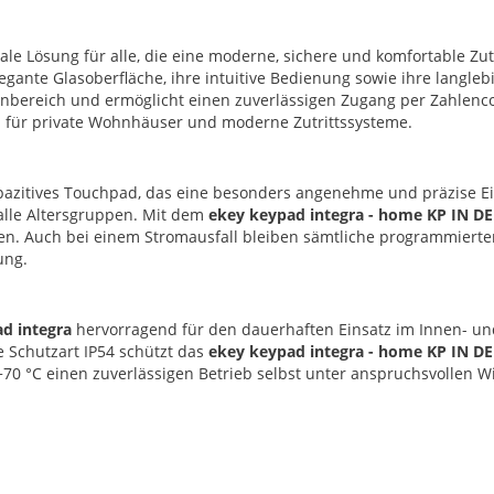
eale Lösung für alle, die eine moderne, sichere und komfortable Zu
gante Glasoberfläche, ihre intuitive Bedienung sowie ihre langle
enbereich und ermöglicht einen zuverlässigen Zugang per Zahlenco
al für private Wohnhäuser und moderne Zutrittssysteme.
pazitives Touchpad, das eine besonders angenehme und präzise E
alle Altersgruppen. Mit dem
ekey keypad integra - home KP IN DE
lten. Auch bei einem Stromausfall bleiben sämtliche programmiert
ung.
d integra
hervorragend für den dauerhaften Einsatz im Innen- un
 Schutzart IP54 schützt das
ekey keypad integra - home KP IN DE
+70 °C einen zuverlässigen Betrieb selbst unter anspruchsvollen 