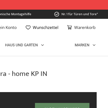
onische Montagehilfe
Nr. 1 für Türen und Tore*
in Konto
Wunschzettel
Warenkorb
HAUS UND GARTEN
MARKEN
ra - home KP IN