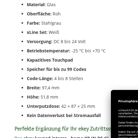
Material:
Glas
Oberfläche:
Roh
Farbe:
Stahlgrau
xLine Set:
Weiß
Versorgung:
DC 8 bis 24 Volt
Betriebstemperatur:
-25 °C bis +70 °C
Kapazitives Touchpad
Speicher für bis zu 99 Codes
Code-Länge:
4 bis 8 Stellen
Breite:
97,4 mm
Höhe:
51,8 mm
Unterputzdose:
42 × 87 × 25 mm
Kein Datenverlust bei Stromausfall
Perfekte Ergänzung für Ihr ekey Zutrittssystem