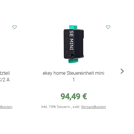
Auf
Auf
den
den
Wunschzettel
Wunschzet
zteil
ekey home Steuereinheit mini
/2 A
1
94,49 €
dkosten
Inkl. 19% Steuern
,
exkl.
Versandkosten