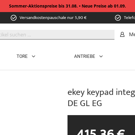
Sommer-Aktionspreise bis 31.08. • Neue Preise ab 01.09.
Versandkostenpauschale nur 5,90 €
Telef
Me
TORE
ANTRIEBE
ekey keypad integ
DE GL EG
415,36 €