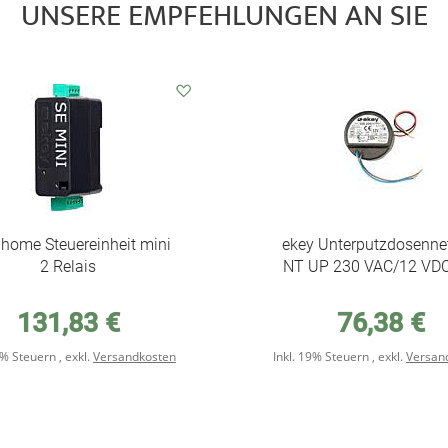
UNSERE EMPFEHLUNGEN AN SIE
Auf
den
Wunschzettel
 home Steuereinheit mini
ekey Unterputzdosennet
2 Relais
NT UP 230 VAC/12 VDC
131,83 €
76,38 €
19% Steuern
,
exkl.
Versandkosten
Inkl. 19% Steuern
,
exkl.
Versan