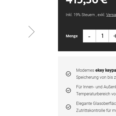
Inkl. 19% Steuern
,
exkl.
Versa
-
Menge
Modernes
ekey keypa
Speicherung von bis 
Für Innen- und Außenb
Temperaturbereich von
Elegante Glasoberflä
Zutrittskontrolle für