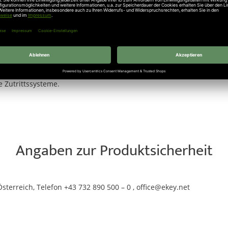
iell für den Einsatz innerhalb der ekey-Systemwelt entwickelt un
Netzteil benötigt. Das
ekey keypad integra
überzeugt durch seine 
häuser, Mehrfamilienhäuser oder gewerbliche Anwendungen, bei den
len
tieren Sie in eine moderne und komfortable Zutrittskontrolle, die
sigkeit, eine einfache Verwaltung zahlreicher Zugangscodes und ei
 integra - home KP IN DE GL EG
jetzt bequem bei
Scheurich24
. P
 Zutrittssysteme.
Angaben zur Produktsicherheit
terreich, Telefon +43 732 890 500 – 0 , office@ekey.net