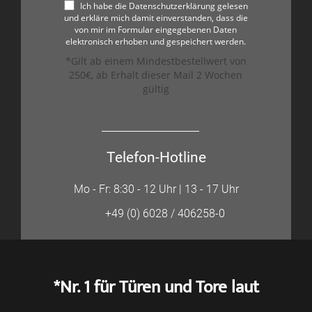
Ich habe die Datenschutzerklärung gelesen
und erkläre mich damit einverstanden, dass die
von mir im Formular eingegebenen Daten
elektronisch erhoben und gespeichert werden.
*Gilt ab einem Mindestbestellwert von
250€, ab Erhalt dieser Mail 2 Wochen
gültig
Telefon-Hotline
Mo - Fr: 8:30 - 12 Uhr | 13 - 17 Uhr
+49 (0) 6028 / 406258-0
*Nr. 1 für Türen und Tore laut