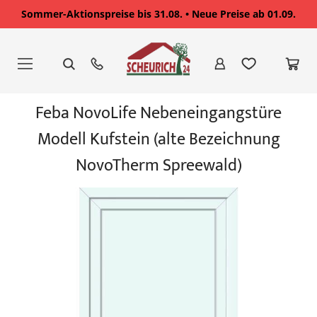
Sommer-Aktionspreise bis 31.08. • Neue Preise ab 01.09.
Zum
Inhalt
springen
Zum
Feba NovoLife Nebeneingangstüre
Ende
der
Modell Kufstein (alte Bezeichnung
Bildgalerie
springen
NovoTherm Spreewald)