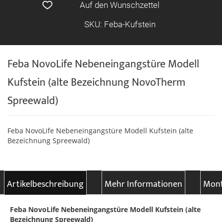
Auf den Wunschzettel
SKU: Feba-Kufstein
Feba NovoLife Nebeneingangstüre Modell
Kufstein (alte Bezeichnung NovoTherm
Spreewald)
Feba NovoLife Nebeneingangstüre Modell Kufstein (alte
Bezeichnung Spreewald)
Artikelbeschreibung
Mehr Informationen
Mont
Feba NovoLife Nebeneingangstüre Modell Kufstein (alte
Bezeichnung Spreewald)