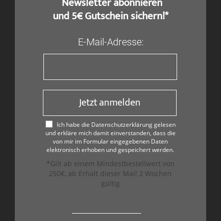
​ Newsletter abonnieren
und 5€ Gutschein sichern!*
E-Mail-Adresse:
Jetzt anmelden
Ich habe die Datenschutzerklärung gelesen
und erkläre mich damit einverstanden, dass die
von mir im Formular eingegebenen Daten
elektronisch erhoben und gespeichert werden.
*Gilt ab einem Mindestbestellwert von
250€, ab Erhalt dieser Mail 2 Wochen
gültig