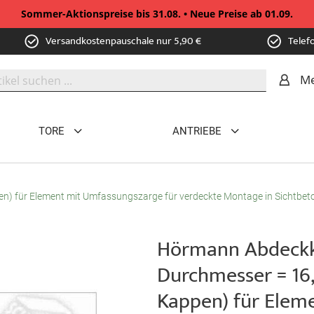
Sommer-Aktionspreise bis 31.08. • Neue Preise ab 01.09.
Versandkostenpauschale nur 5,90 €
Telef
Me
TORE
ANTRIEBE
 für Element mit Umfassungszarge für verdeckte Montage in Sichtbet
Hörmann Abdeckk
Durchmesser = 16
Kappen) für Elem