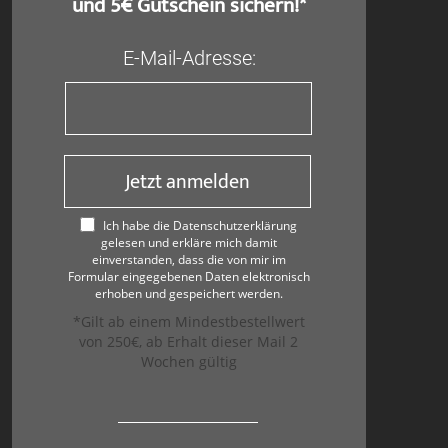
und 5€ Gutschein sichern!*
E-Mail-Adresse:
Jetzt anmelden
Ich habe die Datenschutzerklärung
gelesen und erkläre mich damit
einverstanden, dass die von mir im
Formular eingegebenen Daten elektronisch
erhoben und gespeichert werden.
*Gilt ab einem Mindestbestellwert
von 250€, ab Erhalt dieser Mail 2
Wochen gültig