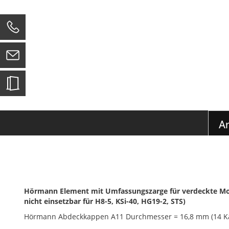
Zum
Anfang
der
0
Bildgalerie
springen
Ar
Hörmann Element mit Umfassungszarge für verdeckte Mont
nicht einsetzbar für H8-5, KSi-40, HG19-2, STS)
Hörmann Abdeckkappen A11 Durchmesser = 16,8 mm (14 K