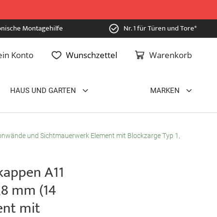
onische Montagehilfe
Nr. 1 für Türen und Tore*
in Konto
Wunschzettel
Warenkorb
HAUS UND GARTEN
MARKEN
onwände und Sichtmauerwerk Element mit Blockzarge Typ 1,
appen A11
,8 mm (14
ent mit