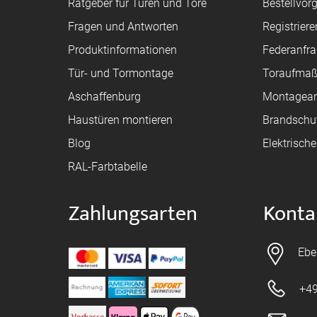
Ratgeber für Türen und Tore
Bestellvor
Fragen und Antworten
Registriere
Produktinformationen
Federanfr
Tür- und Tormontage
Toraufma
Aschaffenburg
Montagean
Haustüren montieren
Brandschu
Blog
Elektrisch
RAL-Farbtabelle
Zahlungsarten
Konta
Ebe
+49