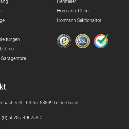
gang
Hersteller
n
Hörmann Türen
age
Hörmann Sektionaltor
ß
leitungen
tztüren
e Garagentore
kt
rsbacher Str. 63-65, 63849 Leidersbach
 (0) 6028 / 406258-0