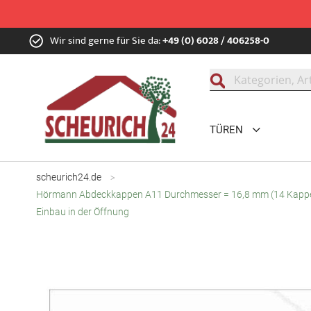
Zum
Wir sind gerne für Sie da:
+49 (0) 6028 / 406258-0
Inhalt
springen
Suche
TÜREN
scheurich24.de
Hörmann Abdeckkappen A11 Durchmesser = 16,8 mm (14 Kappen)
Einbau in der Öffnung
Zum
Ende
der
Bildgalerie
springen