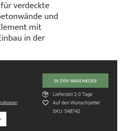
für verdeckte
tbetonwände und
Element mit
Einbau in der
IN DEN WARENKORB
Lieferzeit 2-3 Tage
Auf den Wunschzettel
ndkosten
SKU: 548742
+