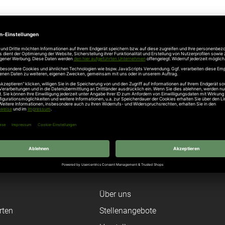
Angaben zur Produktsicherheit
803 Steinhagen, Telefon: 05204915100, info@hoermann.de
Unternehmen
Über uns
rten
Stellenangebote