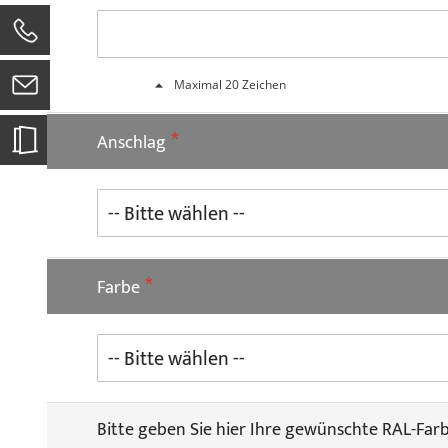
0
Maximal 20 Zeichen
Anschlag
Farbe
Bitte geben Sie hier Ihre gewünschte RAL-Far