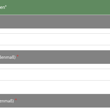
len*
ußenmaß)
ßenmaß)