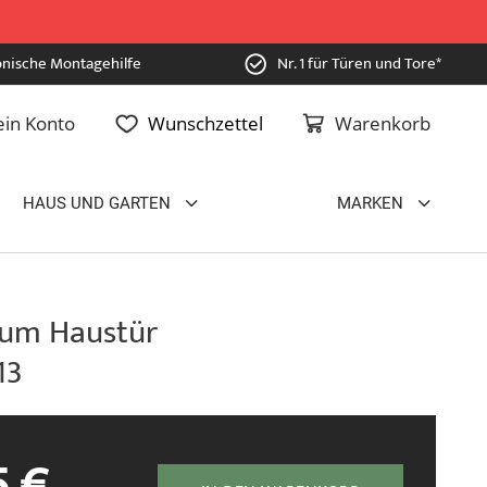
onische Montagehilfe
Nr. 1 für Türen und Tore*
in Konto
Wunschzettel
Warenkorb
HAUS UND GARTEN
MARKEN
um Haustür
13
5 €