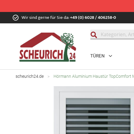
Zum
Wir sind gerne für Sie da:
+49 (0) 6028 / 406258-0
Inhalt
springen
Suche
TÜREN
scheurich24.de
Hörmann Aluminium Haustür TopComfort 
Zum
Ende
der
Bildgalerie
springen