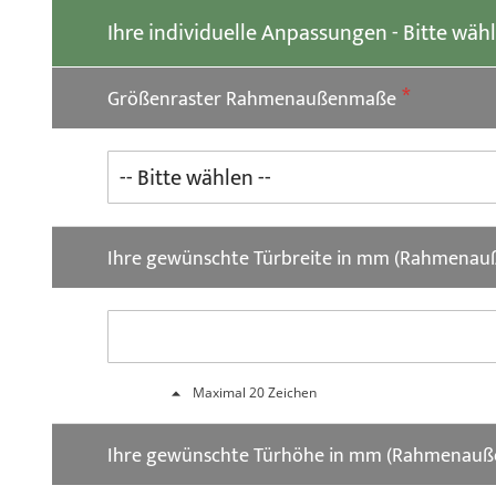
der
Ihre individuelle Anpassungen - Bitte wäh
Bildgalerie
springen
Größenraster Rahmenaußenmaße
Ihre gewünschte Türbreite in mm (Rahmena
Maximal 20 Zeichen
Ihre gewünschte Türhöhe in mm (Rahmenau