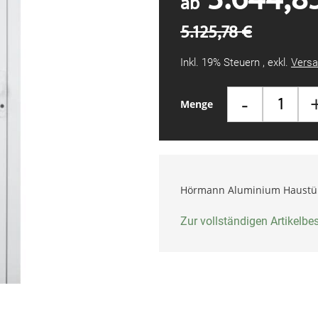
ab
5.125,78 €
Inkl. 19% Steuern
,
exkl.
Versa
-
Menge
Hörmann Aluminium Haustü
Zur vollständigen Artikelb