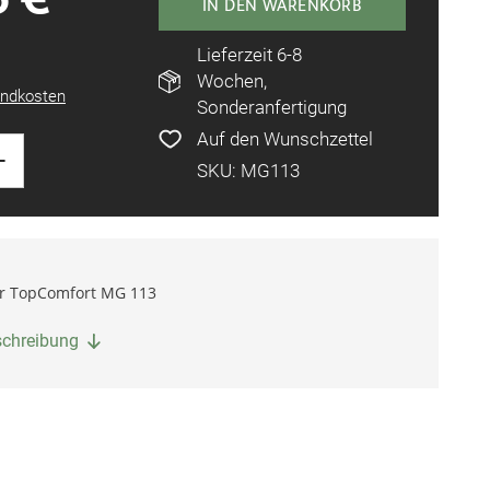
IN DEN WARENKORB
Lieferzeit 6-8
Wochen,
ndkosten
Sonderanfertigung
Auf den Wunschzettel
+
SKU: MG113
r TopComfort MG 113
eschreibung