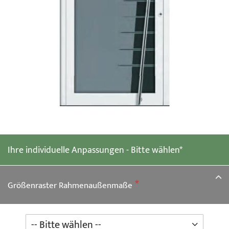
Zum
Anfang
der
Ihre individuelle Anpassungen - Bitte wählen*
Bildgalerie
springen
Größenraster Rahmenaußenmaße