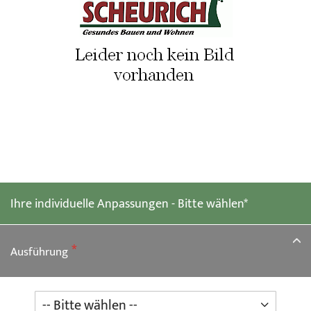
Zum
Anfang
der
Ihre individuelle Anpassungen - Bitte wählen*
Bildgalerie
springen
Ausführung