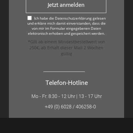
Jetzt anmelden
Ich habe die Datenschutzerklärung gelesen
und erkläre mich damit einverstanden, dass die
von mir im Formular eingegebenen Daten
elektronisch erhoben und gespeichert werden.
*Gilt ab einem Mindestbestellwert von
250€, ab Erhalt dieser Mail 2 Wochen
gültig
Telefon-Hotline
Mo - Fr: 8:30 - 12 Uhr | 13 - 17 Uhr
+49 (0) 6028 / 406258-0