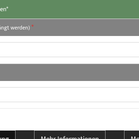
len*
ängt werden)