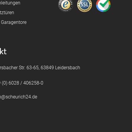
leitungen
tztüren
e Garagentore
kt
rsbacher Str. 63-65, 63849 Leidersbach
 (0) 6028 / 406258-0
fo@scheurich24.de