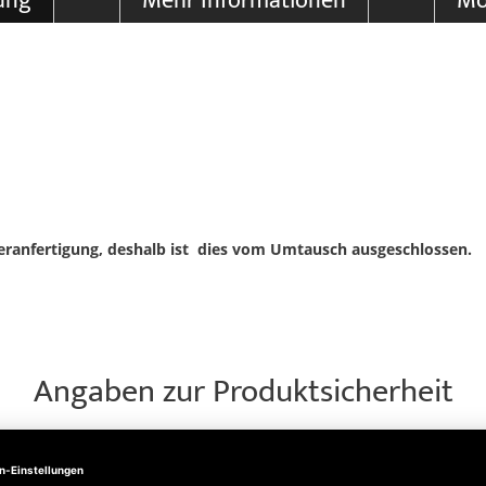
ung
Mehr Informationen
Mo
deranfertigung, deshalb ist dies vom Umtausch ausgeschlossen.
Angaben zur Produktsicherheit
803 Steinhagen, Telefon: 05204915100, info@hoermann.de