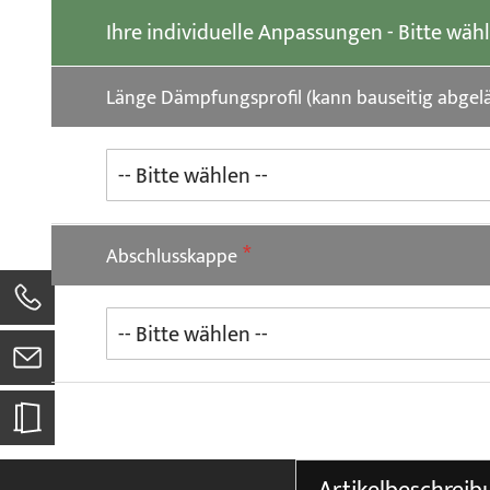
der
Ihre individuelle Anpassungen - Bitte wäh
Bildgalerie
springen
Länge Dämpfungsprofil (kann bauseitig abgel
Abschlusskappe
0