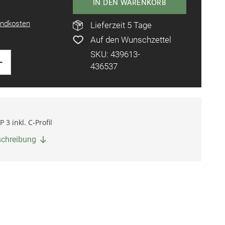
IN DEN WARENKORB
ndkosten
Lieferzeit 5 Tage
Auf den Wunschzettel
SKU: 439613-
+
436537
3 inkl. C-Profil
eschreibung