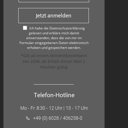
Jetzt anmelden
Ich habe die Datenschutzerklärung
gelesen und erkläre mich damit
einverstanden, dass die von mir im
Formular eingegebenen Daten elektronisch
erhoben und gespeichert werden.
*Gilt ab einem Mindestbestellwert
von 250€, ab Erhalt dieser Mail 2
Wochen gültig
Telefon-Hotline
Mo - Fr: 8:30 - 12 Uhr | 13 - 17 Uhr
+49 (0) 6028 / 406258-0