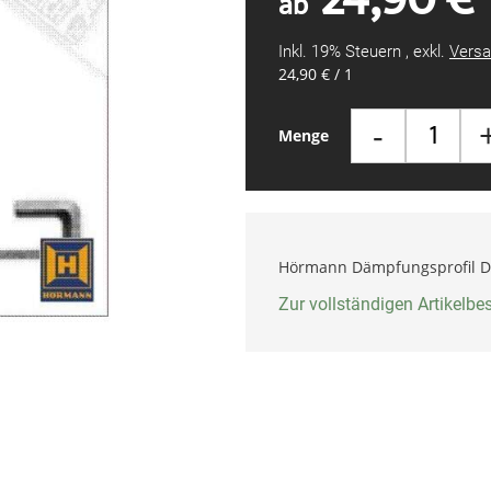
ab
Inkl. 19% Steuern
,
exkl.
Versa
24,90 €
/ 1
-
Menge
Hörmann Dämpfungsprofil DP 
Zur vollständigen Artikelb