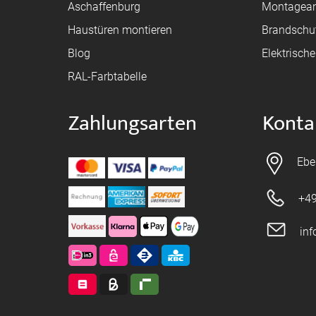
Aschaffenburg
Montagean
Haustüren montieren
Brandschu
Blog
Elektrisch
RAL-Farbtabelle
Zahlungsarten
Konta
Ebe
+49
in