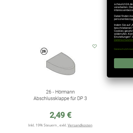
Auf
den
Wunschzettel
26 - Hörmann
Abschlussklappe für DP 3
2,49 €
Inkl. 19% Steuern
,
exkl.
Versandkosten