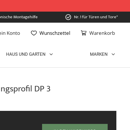
onische Montagehilfe
Nr. 1 für Türen und Tore*
in Konto
Wunschzettel
Warenkorb
HAUS UND GARTEN
MARKEN
gsprofil DP 3