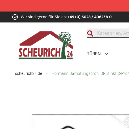
Zum
Wir sind gerne für Sie da:
+49 (0) 6028 / 406258-0
Inhalt
springen
Suche
TÜREN
scheurich24.de
Hörmann Dämpfungsprofil DP 3 inkl. C-Profi
Zum
Ende
der
Bildgalerie
springen