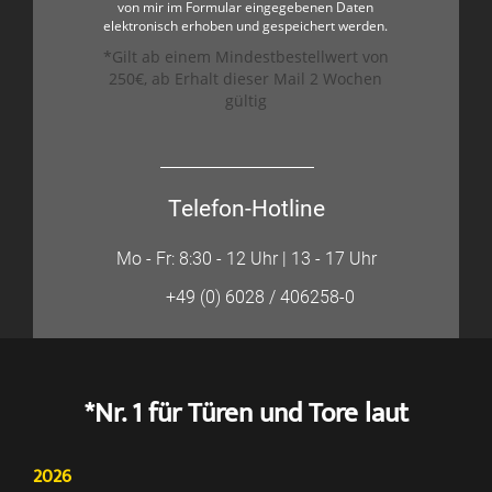
von mir im Formular eingegebenen Daten
elektronisch erhoben und gespeichert werden.
*Gilt ab einem Mindestbestellwert von
250€, ab Erhalt dieser Mail 2 Wochen
gültig
Telefon-Hotline
Mo - Fr: 8:30 - 12 Uhr | 13 - 17 Uhr
+49 (0) 6028 / 406258-0
*Nr. 1 für Türen und Tore laut
2026