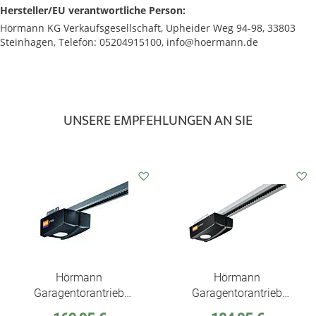
Hersteller/EU verantwortliche Person:
Hörmann KG Verkaufsgesellschaft, Upheider Weg 94-98, 33803
Steinhagen, Telefon: 05204915100, info@hoermann.de
UNSERE EMPFEHLUNGEN AN SIE
Auf
Auf
den
den
Wunschzettel
Wunschzettel
Hörmann
Hörmann
Garagentorantrieb
Garagentorantrieb
EcoStar Liftronic 500
EcoStar Liftronic 700
Sonderpreis
Sonderpreis