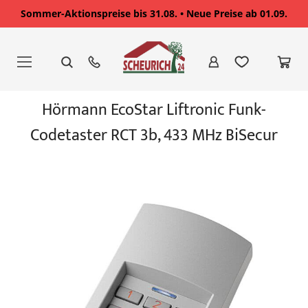
Sommer-Aktionspreise bis 31.08. • Neue Preise ab 01.09.
Zum
Inhalt
springen
Zum
Hörmann EcoStar Liftronic Funk-
Ende
der
Codetaster RCT 3b, 433 MHz BiSecur
Bildgalerie
springen