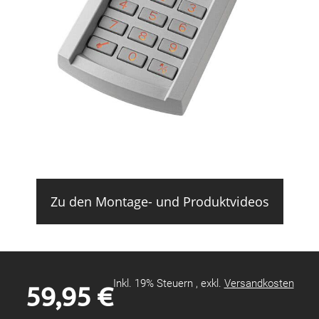
Zu den Montage- und Produktvideos
59,95 €
Inkl. 19% Steuern
,
exkl.
Versandkosten