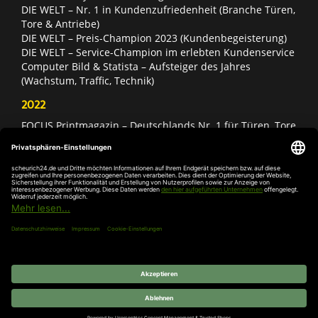
DIE WELT – Nr. 1 in Kundenzufriedenheit (Branche Türen,
Tore & Antriebe)
DIE WELT – Preis-Champion 2023 (Kundenbegeisterung)
DIE WELT – Service-Champion im erlebten Kundenservice
Computer Bild & Statista – Aufsteiger des Jahres
(Wachstum, Traffic, Technik)
2022
FOCUS Printmagazin – Deutschlands Nr. 1 für Türen, Tore
& Antriebe
Deutschland Test – Bester Onlineshop 2022
FOCUS Money – Branchensieger „Rund ums Haus“
DIE WELT – Service-Champion im erlebten Kundenservice
DIE WELT – Branchengewinner Gold-Rang (Türen, Tore &
Antriebe)
AGB
Impressum
Widerruf
Datenschutz
Cookie-
Einstellungen
© 2026 SCHEURICH GmbH