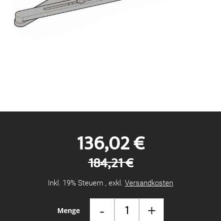
Zum
Anfang
der
Bildgalerie
136,02 €
springen
184,21 €
Inkl. 19% Steuern
,
exkl.
Versandkosten
-
+
Menge