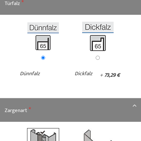
Türfalz
Dünnfalz
Dickfalz
+
73,29 €
Zargenart