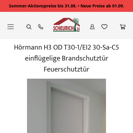
Sommer-Aktionspreise bis 31.08. • Neue Preise ab 01.09.
Zum
Inhalt
springen
Zum
Hörmann H3 OD T30-1/EI2 30-Sa-C5
Ende
der
einflügelige Brandschutztür
Bildgalerie
springen
Feuerschutztür