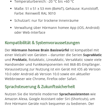
Temperaturbereich: -20 °C bis +60 °C
Maße: 51 x 51 x 53 mm (BxHxT), Gehäuse: Kunststoff,
Farbe: Reinweiß RAL 9010
Schutzart: nur für trockene Innenräume
Verwaltung über Hörmann homee App (iOS, Android)
oder Web-Interface
Kompatibilität & Systemvoraussetzungen
Der
Hörmann homee Brain Basiswürfel
ist kompatibel mit
einer Vielzahl von Geräten – darunter die Serien
SupraMatic
und
ProMatic
, RotaMatic, LineaMatic, VersaMatic sowie viele
Handsender und Funkkomponenten mit 868-BS-Empfänger.
Voraussetzung zur Nutzung ist ein Gerät mit iOS ab Version
10.0 oder Android ab Version 10.0 sowie ein aktueller
Webbrowser wie Chrome, Firefox oder Safari.
Sprachsteuerung & Zukunftssicherheit
Nutzen Sie die Vorteile moderner
Sprachassistenten
wie
Amazon Alexa, Google Assistant oder Siri (Shortcuts), um
Ihre Hörmann Geräte noch bequemer zu bedienen. Der