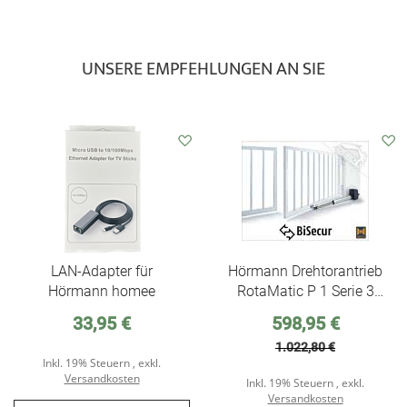
UNSERE EMPFEHLUNGEN AN SIE
Auf
Auf
den
den
Wunschzettel
Wunschzettel
LAN-Adapter für
Hörmann Drehtorantrieb
Hörmann homee
RotaMatic P 1 Serie 3
BiSecur für 1-flg.
Sonderpreis
33,95 €
598,95 €
Drehtore
1.022,80 €
Inkl. 19% Steuern
,
exkl.
Versandkosten
Inkl. 19% Steuern
,
exkl.
Versandkosten