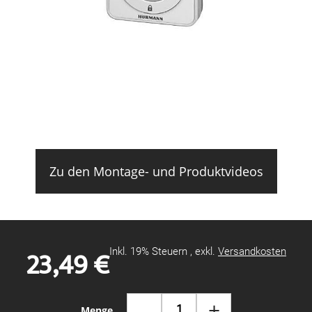
Zu den Montage- und Produktvideos
23,49 €
Inkl. 19% Steuern
,
exkl.
Versandkosten
-
+
Menge