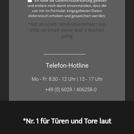
Ich habe die Datenschutzerklärung gelesen
und erkläre mich damit einverstanden, dass die
von mir im Formular eingegebenen Daten
elektronisch erhoben und gespeichert werden.
*Gilt ab einem Mindestbestellwert von
250€, ab Erhalt dieser Mail 2 Wochen
gültig
Telefon-Hotline
Mo - Fr: 8:30 - 12 Uhr | 13 - 17 Uhr
+49 (0) 6028 / 406258-0
*Nr. 1 für Türen und Tore laut