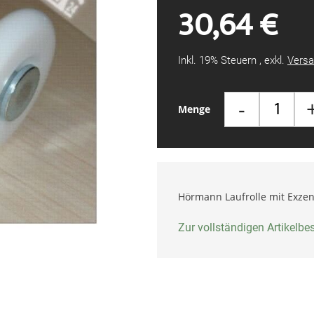
30,64 €
Inkl. 19% Steuern
,
exkl.
Versa
-
Menge
Hörmann Laufrolle mit Exzen
Zur vollständigen Artikelb