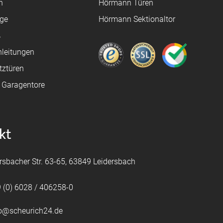
n
Hörmann Türen
age
Hörmann Sektionaltor
ß
leitungen
tztüren
e Garagentore
kt
rsbacher Str. 63-65, 63849 Leidersbach
 (0) 6028 / 406258-0
fo@scheurich24.de