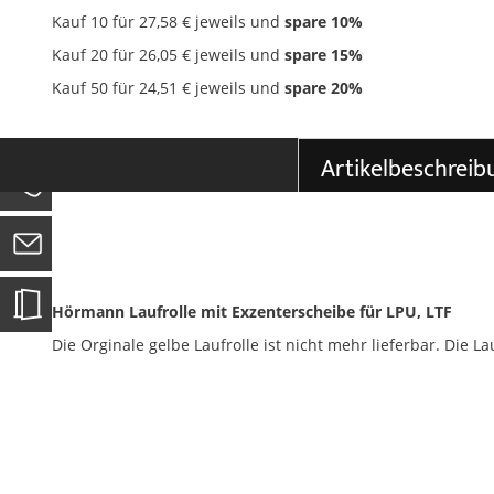
der
Kauf 10 für
27,58 €
jeweils und
spare
10
%
Bildgalerie
springen
Kauf 20 für
26,05 €
jeweils und
spare
15
%
Kauf 50 für
24,51 €
jeweils und
spare
20
%
Artikelbeschreib
0
Hörmann Laufrolle mit Exzenterscheibe für LPU, LTF
Die Orginale gelbe Laufrolle ist nicht mehr lieferbar. Die L