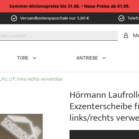
Sommer-Aktionspreise bis 31.08. • Neue Preise ab 01.09.
Versandkostenpauschale nur 5,90 €
Telef
Me
TORE
ANTRIEBE
LPU, LTF, links/rechts verwendbar
Hörmann Laufroll
Exzenterscheibe fü
links/rechts verw