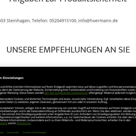
803 Steinhagen, Telefon: 05204915100, info@hoermann.de
UNSERE EMPFEHLUNGEN AN SIE
Auf
den
Wunschzettel
Hörmann
Hörmann
harnierrollenhalter LPU
Scharnierrollenhalter
ks (von innen gesehen)
rechts (von innen gese