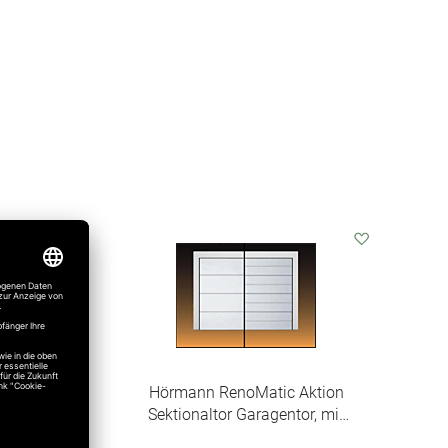
Auf
Auf
den
den
Wunschzettel
Wunschzet
Hörmann RenoMatic Aktion
 LPU
Sektionaltor Garagentor, mit
hen)
Antrieb und Handsender