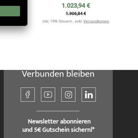
ter,
Sonderpreis
1.023,94 €
1.906,84 €
dkosten
Inkl. 19% Steuern
,
exkl.
Versandkosten
Verbunden bleiben
​ Newsletter abonnieren
und 5€ Gutschein sichern!*