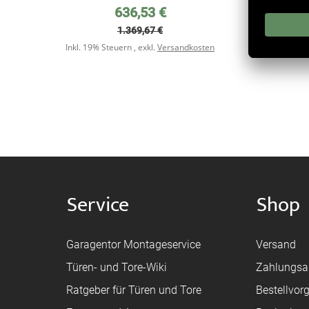
Nac
Sonderpreis
636,53 €
Ex
1.369,67 €
Inkl. 
Inkl. 19% Steuern
,
exkl.
Versandkosten
Service
Shop
Garagentor Montageservice
Versand
Türen- und Tore-Wiki
Zahlungsa
Ratgeber für Türen und Tore
Bestellvor