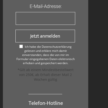
E-Mail-Adresse:
Jetzt anmelden
Ich habe die Datenschutzerklärung
gelesen und erkläre mich damit
einverstanden, dass die von mir im
Formular eingegebenen Daten elektronisch
erhoben und gespeichert werden.
*Gilt ab einem Mindestbestellwert
von 250€, ab Erhalt dieser Mail 2
Wochen gültig
Telefon-Hotline