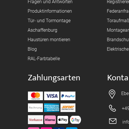
Fragen und Antworten
Registriere
Produktinformationen
Federanfr
Tür- und Tormontage
Toraufma
Aschaffenburg
Montagean
Haustüren montieren
Brandschu
Blog
Elektrisch
RAL-Farbtabelle
Zahlungsarten
Konta
Ebe
+49
in