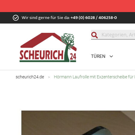
Zum
Wir sind gerne für Sie da:
+49 (0) 6028 / 406258-0
Inhalt
springen
Suche
TÜREN
scheurich24.de
Hörmann Laufrolle mit Exzenterscheibe für 
Zum
Ende
der
Bildgalerie
springen