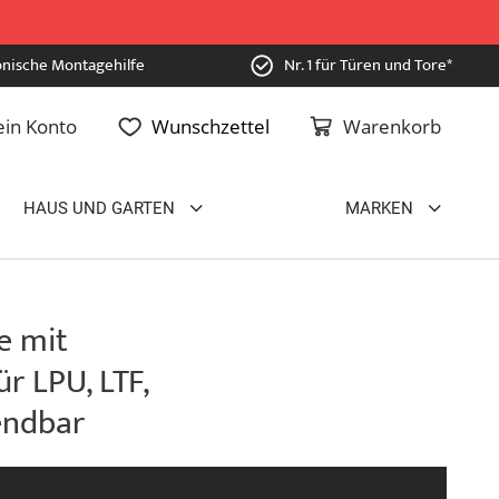
onische Montagehilfe
Nr. 1 für Türen und Tore*
in Konto
Wunschzettel
Warenkorb
HAUS UND GARTEN
MARKEN
e mit
r LPU, LTF,
endbar