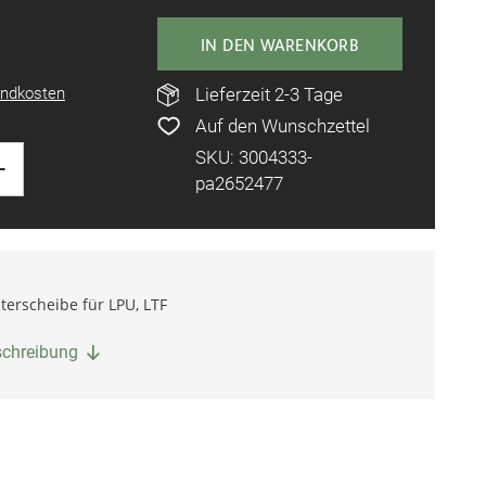
IN DEN WARENKORB
ndkosten
Lieferzeit 2-3 Tage
Auf den Wunschzettel
SKU: 3004333-
+
pa2652477
terscheibe für LPU, LTF
eschreibung