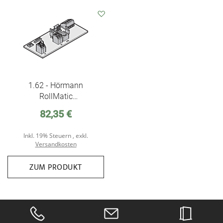
Auf
den
Wunschzettel
1.62 - Hörmann
RollMatic
Antriebsplatine
82,35 €
Inkl. 19% Steuern
,
exkl.
Versandkosten
ZUM PRODUKT